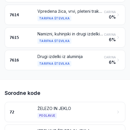
Vpredena žica, vrvi, pleteni trakovi ipd. iz aluminija, električno neizolirani
CARINA
7614
0%
TARIFNA ŠTEVILKA
Namizni, kuhinjski in drugi izdelki za gospodinjstvo in njihovi deli iz aluminija; gobe za čiščenje posode in blazinice za čiščenje ali poliranje, rokavice ipd., iz aluminija; sanitarni izdelki in njihovi deli, iz aluminija
CARINA
7615
6%
TARIFNA ŠTEVILKA
Drugi izdelki iz aluminija
CARINA
7616
6%
TARIFNA ŠTEVILKA
Sorodne kode
ŽELEZO IN JEKLO
72
POGLAVJE