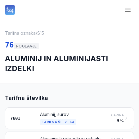
Tarifna oznaka
/
S15
76
POGLAVJE
ALUMINIJ IN ALUMINIJASTI
IZDELKI
Tarifna številka
Aluminij, surov
CARINA
7601
6%
TARIFNA ŠTEVILKA
Aluminijasti odpadki in ostanki