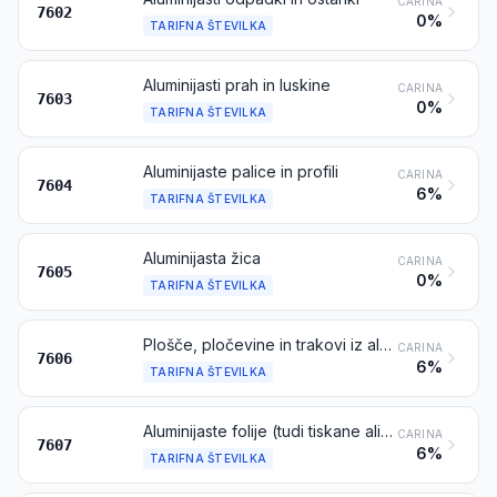
CARINA
7602
0%
TARIFNA ŠTEVILKA
Aluminijasti prah in luskine
CARINA
7603
0%
TARIFNA ŠTEVILKA
Aluminijaste palice in profili
CARINA
7604
6%
TARIFNA ŠTEVILKA
Aluminijasta žica
CARINA
7605
0%
TARIFNA ŠTEVILKA
Plošče, pločevine in trakovi iz aluminija, debeline več kot 0,20 mm
CARINA
7606
6%
TARIFNA ŠTEVILKA
Aluminijaste folije (tudi tiskane ali s podlago iz papirja, kartona, plastične mase ali podobnih materialov), debeline do vključno 0,20 mm (merjeno brez podlage)
CARINA
7607
6%
TARIFNA ŠTEVILKA