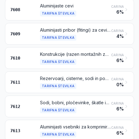
Aluminijaste cevi
CARINA
7608
6%
TARIFNA ŠTEVILKA
Aluminijasti pribor (fitingi) za cevi (npr. spojnice, kolena, oglavki)
CARINA
7609
4%
TARIFNA ŠTEVILKA
Konstrukcije (razen montažnih zgradb iz tarifne številke 9406) in deli konstrukcij (npr.: mostovi in deli mostov, stolpi, predalčni stebri, strehe, strešna ogrodja, vrata in okna ter okvirji zanje, pragovi za vrata, ograje in stebri) iz aluminija; pločevine, palice, profili, cevi in podobno, iz aluminija, pripravljeni za uporabo v konstrukcijah
CARINA
7610
6%
TARIFNA ŠTEVILKA
Rezervoarji, cisterne, sodi in podobna posoda, iz aluminija, za kakršno koli snov (razen komprimiranih ali utekočinjenih plinov), s prostornino nad 300 litrov, z oblogo ali brez nje, s toplotno izolacijo ali brez nje, toda brez mehaničnih ali termičnih naprav
CARINA
7611
0%
TARIFNA ŠTEVILKA
Sodi, bobni, pločevinke, škatle in podobni vsebniki (tudi togi in upogljivi cevasti vsebniki), iz aluminija, za kakršno koli snov (razen komprimiranih ali utekočinjenih plinov), s prostornino največ 300 litrov, z oblogo ali brez nje, s toplotno izolacijo ali brez nje, toda brez mehaničnih ali termičnih naprav
CARINA
7612
6%
TARIFNA ŠTEVILKA
Aluminijasti vsebniki za komprimirane ali utekočinjene pline
CARINA
7613
6%
TARIFNA ŠTEVILKA