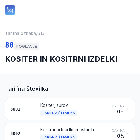
Tarifna oznaka
/
S15
80
POGLAVJE
KOSITER IN KOSITRNI IZDELKI
Tarifna številka
Kositer, surov
CARINA
8001
0%
TARIFNA ŠTEVILKA
Kositrni odpadki in ostanki
CARINA
8002
0%
TARIFNA ŠTEVILKA