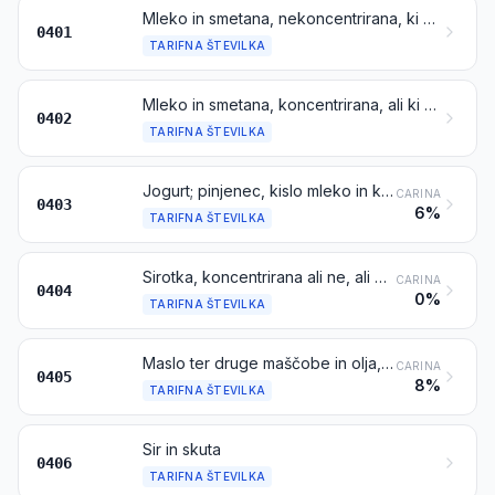
Mleko in smetana, nekoncentrirana, ki ne vsebujeta dodanega sladkorja ali drugih sladil
0401
TARIFNA ŠTEVILKA
Mleko in smetana, koncentrirana, ali ki vsebujeta dodan sladkor ali druga sladila
0402
TARIFNA ŠTEVILKA
Jogurt; pinjenec, kislo mleko in kisla smetana, kefir in drugo fermentirano ali kislo mleko in smetana, koncentrirani ali ne, ali ki vsebujejo dodan sladkor ali druga sladila, ali aromatizirani, ali ki vsebujejo dodano sadje, oreške ali kakav ali ne
CARINA
0403
6%
TARIFNA ŠTEVILKA
Sirotka, koncentrirana ali ne, ali ki vsebuje dodan sladkor ali druga sladila ali ne; proizvodi, sestavljeni iz naravnih mlečnih sestavin, ki imajo dodan sladkor ali druga sladila ali ne, ki niso navedeni ali zajeti na drugem mestu
CARINA
0404
0%
TARIFNA ŠTEVILKA
Maslo ter druge maščobe in olja, dobljeni iz mleka; mlečni namazi
CARINA
0405
8%
TARIFNA ŠTEVILKA
Sir in skuta
0406
TARIFNA ŠTEVILKA