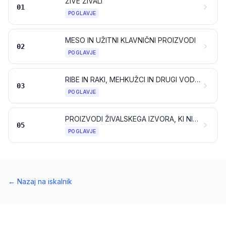
ŽIVE ŽIVALI
01
POGLAVJE
MESO IN UŽITNI KLAVNIČNI PROIZVODI
02
POGLAVJE
RIBE IN RAKI, MEHKUŽCI IN DRUGI VODNI NEVRETENČARJI
03
POGLAVJE
PROIZVODI ŽIVALSKEGA IZVORA, KI NISO NAVEDENI ALI ZAJETI NA DRUGEM MESTU
05
POGLAVJE
←
Nazaj na iskalnik