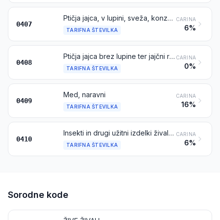
Ptičja jajca, v lupini, sveža, konzervirana ali kuhana
CARINA
0407
6%
TARIFNA ŠTEVILKA
Ptičja jajca brez lupine ter jajčni rumenjaki, sveža, sušena, kuhana v sopari ali v vreli vodi, oblikovana, zamrznjena ali kako drugače konzervirana, z dodatkom sladkorja ali drugih sladil ali brez njih
CARINA
0408
0%
TARIFNA ŠTEVILKA
Med, naravni
CARINA
0409
16%
TARIFNA ŠTEVILKA
Insekti in drugi užitni izdelki živalskega izvora, ki niso navedeni ali zajeti na drugem mestu
CARINA
0410
6%
TARIFNA ŠTEVILKA
Sorodne kode