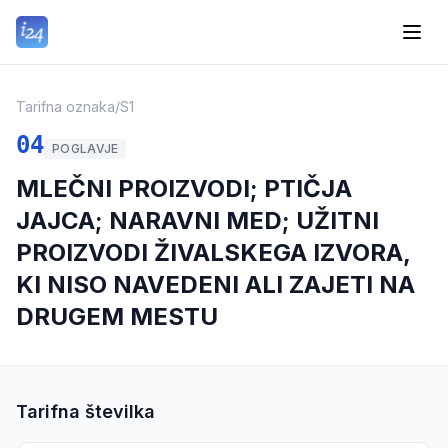
Tarifna oznaka
/
S1
04
POGLAVJE
MLEČNI PROIZVODI; PTIČJA
JAJCA; NARAVNI MED; UŽITNI
PROIZVODI ŽIVALSKEGA IZVORA,
KI NISO NAVEDENI ALI ZAJETI NA
DRUGEM MESTU
Tarifna številka