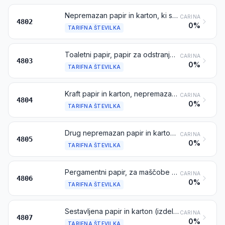
Nepremazan papir in karton, ki se uporabljata za pisanje, tiskanje ali druge grafične namene, vključno neperforiran papir in karton za luknjane kartice in trakove v zvitkih ali pravokotnih (vključno kvadratnih) listih, katere koli velikosti, razen papirja iz tarifne številke 4801 ali 4803; ročno izdelana papir in karton
CARINA
4802
0%
TARIFNA ŠTEVILKA
Toaletni papir, papir za odstranjevanje ličila, papir za brisače, serviete in robce ter podoben papir za uporabo v gospodinjstvu ali za sanitarne namene, celulozna vata, koprene iz celuloznih vlaken, vključno nabrani (krep, plisirani idr.), reliefni, luknjani, površinsko barvani, površinsko okrašeni ali tiskani izdelki, v zvitkih ali listih
CARINA
4803
0%
TARIFNA ŠTEVILKA
Kraft papir in karton, nepremazana, v zvitkih ali listih, razen tistih iz tarifne številke 4802 ali 4803
CARINA
4804
0%
TARIFNA ŠTEVILKA
Drug nepremazan papir in karton, v zvitkih ali listih, dalje neobdelan, razen obdelav, ki so navedene v opombi 3 tega poglavja
CARINA
4805
0%
TARIFNA ŠTEVILKA
Pergamentni papir, za maščobe neprepusten papir, pavs papir in prozorni papir ter drugi glazirani prozorni ali prosojni papirji, v zvitkih ali listih
CARINA
4806
0%
TARIFNA ŠTEVILKA
Sestavljena papir in karton (izdelana z lepljenjem ravnih slojev papirja ali kartona), površinsko nepremazana ali neimpregnirana, znotraj ojačena ali neojačena, v zvitkih ali listih
CARINA
4807
0%
TARIFNA ŠTEVILKA