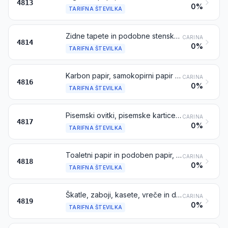
4813
0%
TARIFNA ŠTEVILKA
Zidne tapete in podobne stenske obloge iz papirja; prozorni papir za okna
CARINA
4814
0%
TARIFNA ŠTEVILKA
Karbon papir, samokopirni papir in drug papir za kopiranje ali prenašanje, razen tistih iz tarifne številke 4809; matrice za razmnoževanje in ofsetne plošče iz papirja, v škatlah ali brez škatel
CARINA
4816
0%
TARIFNA ŠTEVILKA
Pisemski ovitki, pisemske kartice, dopisnice in karte za dopisovanje brez slike, iz papirja ali kartona; kompleti za dopisovanje v škatlah, vrečkah, notesih in podobnih pakiranjih iz papirja ali kartona
CARINA
4817
0%
TARIFNA ŠTEVILKA
Toaletni papir in podoben papir, celulozna vata ali koprena iz celuloznih vlaken, ki se uporablja v gospodinjstvu ali za sanitarne namene, v zvitkih širine do vključno 36 cm ali razrezan na velikost ali oblike; robci, listi za odstranjevanje ličila, ročne brisače, namizni prti, serviete, rjuhe in podobni predmeti za gospodinjstvo, bolnišnice ali sanitarne potrebe, oblačilni predmeti in oblačilni dodatki iz papirne pulpe, papirja, celulozne vate ali iz listov ali trakov iz celuloznih vlaken
CARINA
4818
0%
TARIFNA ŠTEVILKA
Škatle, zaboji, kasete, vreče in drugi izdelki za pakiranje, iz papirja, kartona, celulozne vate ali koprene iz celuloznih vlaken; kartonažni izdelki, iz papirja ali kartona, ki se uporabljajo v pisarnah, trgovinah ali podobno
CARINA
4819
0%
TARIFNA ŠTEVILKA