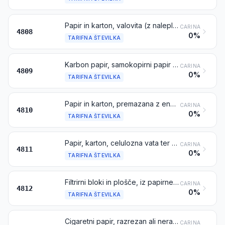
Papir in karton, valovita (z nalepljenimi ravnimi površinskimi listi ali brez njih), nabrana (krep, plisirana), reliefna ali luknjana, v zvitkih ali listih, razen tistih iz tarifne številke 4803
CARINA
4808
0%
TARIFNA ŠTEVILKA
Karbon papir, samokopirni papir in drug papir za kopiranje ali prenašanje (vključno premazan ali impregniran papir za razmnoževalne matrice ali ofsetne plošče), tiskan ali netiskan, v zvitkih ali listih
CARINA
4809
0%
TARIFNA ŠTEVILKA
Papir in karton, premazana z ene ali z obeh strani s kaolinom ali drugimi anorganskimi snovmi, z vezivom ali brez njega, toda brez drugega premaza, površinsko barvana ali nebarvana, okrašena ali neokrašena, tiskana ali netiskana, v zvitkih ali pravokotnih (vključno kvadratnih) listih, katere koli velikosti
CARINA
4810
0%
TARIFNA ŠTEVILKA
Papir, karton, celulozna vata ter koprena iz celuloznih vlaken, premazani, impregnirani, prekriti, površinsko barvani, površinsko okrašeni ali tiskani, v zvitkih ali pravokotnih (vključno kvadratnih) listih, poljubne velikosti, razen izdelkov iz tarifne številke 4803, 4809 ali 4810
CARINA
4811
0%
TARIFNA ŠTEVILKA
Filtrirni bloki in plošče, iz papirne pulpe
CARINA
4812
0%
TARIFNA ŠTEVILKA
Cigaretni papir, razrezan ali nerazrezan v določene velikosti ali v obliki knjižic ali cevk
CARINA