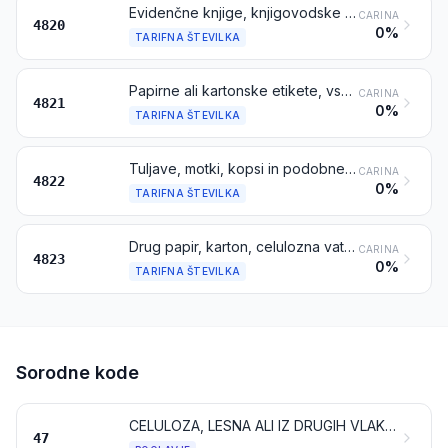
Evidenčne knjige, knjigovodske knjige, beležnice, bloki z naročilnicami in pobotnicami, bloki s pisemskim papirjem, bloki z listki, dnevniki, rokovniki in podobni izdelki, šolski zvezki, pivniki, registratorji (vključno z vpetimi listi), mape in ovitki za spise, poslovni obrazci v več izvodih, kompleti z vstavljenim karbonskim papirjem in drugi izdelki za pisanje iz papirja ali kartona; albumi za vzorce ali zbirke in knjižni ovitki iz papirja ali kartona
CARINA
4820
0%
TARIFNA ŠTEVILKA
Papirne ali kartonske etikete, vseh vrst, tiskane ali netiskane
CARINA
4821
0%
TARIFNA ŠTEVILKA
Tuljave, motki, kopsi in podobne podlage, iz papirne pulpe, papirja ali kartona (luknjani ali neluknjani, ojačeni ali neojačeni)
CARINA
4822
0%
TARIFNA ŠTEVILKA
Drug papir, karton, celulozna vata ter koprena iz celuloznih vlaken, razrezani v določene velikosti ali oblike; drugi izdelki iz celuloze, papirja, kartona, celulozne vate ali listov ali trakov iz celuloznih vlaken
CARINA
4823
0%
TARIFNA ŠTEVILKA
Sorodne kode
CELULOZA, LESNA ALI IZ DRUGIH VLAKNASTIH CELULOZNIH MATERIALOV; PAPIR IN KARTON ZA RECIKLIRANJE (ODPADKI IN OSTANKI)
47