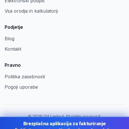
Elektronski podpis
Vsa orodja in kalkulatorji
Podjetje
Blog
Kontakt
Pravno
Politika zasebnosti
Pogoji uporabe
©
2026
i24 Limited. All rights reserved.
Za podjetja v Slovenia
Brezplačna aplikacija za fakturiranje