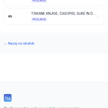
POGLAVJE
TISKANE KNJIGE, ČASOPISI, SLIKE IN DRUGI PROIZVODI GRAFIČNE INDUSTRIJE; ROKOPISI, TIPKANA BESEDILA IN NAČRTI
49
POGLAVJE
←
Nazaj na iskalnik