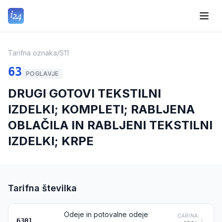
Tarifna oznaka
/
S11
63
POGLAVJE
DRUGI GOTOVI TEKSTILNI
IZDELKI; KOMPLETI; RABLJENA
OBLAČILA IN RABLJENI TEKSTILNI
IZDELKI; KRPE
Tarifna številka
Odeje in potovalne odeje
CARINA
6301