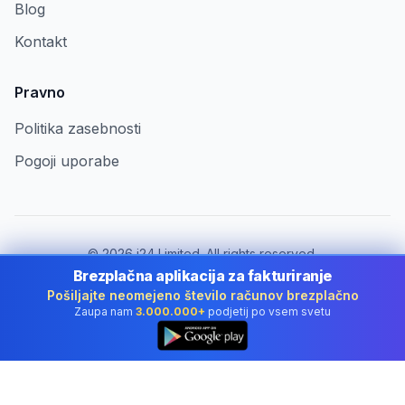
Blog
Kontakt
Pravno
Politika zasebnosti
Pogoji uporabe
©
2026
i24 Limited. All rights reserved.
Za podjetja v Slovenia
Brezplačna aplikacija za fakturiranje
Pošiljajte neomejeno število računov brezplačno
Spremeni državo:
Slovenia
Zaupa nam
3.000.000+
podjetij po vsem svetu