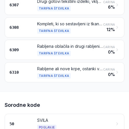
Drugi gotovi tekstilni izdelki, vključno z modnimi kroji za oblačila
CARINA
6307
6%
TARIFNA ŠTEVILKA
Kompleti, ki so sestavljeni iz tkanin in preje, s priborom ali brez njega, za izdelavo preprog in pregrinjal, tapiserij, vezenih namiznih prtov ali serviet ali podobnih tekstilnih izdelkov, pripravljeni v pakiranjih za prodajo na drobno
CARINA
6308
12%
TARIFNA ŠTEVILKA
Rabljena oblačila in drugi rabljeni izdelki
CARINA
6309
0%
TARIFNA ŠTEVILKA
Rabljene ali nove krpe, ostanki vrvi, motvozov, konopcev in kablov in rabljeni izdelki iz vrvi, motvozov, konopcev ali kablov, iz tekstilnih materialov
CARINA
6310
0%
TARIFNA ŠTEVILKA
Sorodne kode
SVILA
50
POGLAVJE