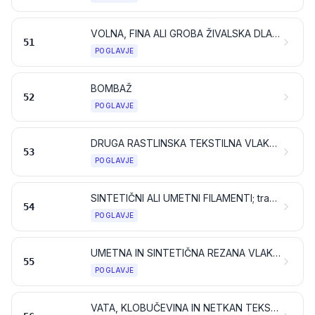
VOLNA, FINA ALI GROBA ŽIVALSKA DLAKA; PREJA IN TKANINE IZ KONJSKE ŽIME
51
POGLAVJE
BOMBAŽ
52
POGLAVJE
DRUGA RASTLINSKA TEKSTILNA VLAKNA; PAPIRNA PREJA IN TKANINE IZ PAPIRNE PREJE
53
POGLAVJE
SINTETIČNI ALI UMETNI FILAMENTI; trakovi in podobno iz sintetičnih ali umetnih tekstilnih materialov
54
POGLAVJE
UMETNA IN SINTETIČNA REZANA VLAKNA
55
POGLAVJE
VATA, KLOBUČEVINA IN NETKAN TEKSTIL; SPECIALNE PREJE; DVONITNE VRVI, VRVJE, MOTVOZI, KONOPCI IN KABLI TER IZ NJIH IZDELANI PROIZVODI