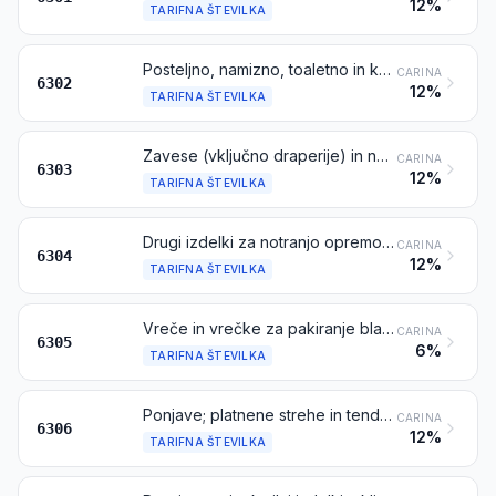
12%
TARIFNA ŠTEVILKA
Posteljno, namizno, toaletno in kuhinjsko perilo
CARINA
6302
12%
TARIFNA ŠTEVILKA
Zavese (vključno draperije) in notranja senčila; volani za zavese ali posteljo
CARINA
6303
12%
TARIFNA ŠTEVILKA
Drugi izdelki za notranjo opremo, brez izdelkov iz tarifne številke 9404
CARINA
6304
12%
TARIFNA ŠTEVILKA
Vreče in vrečke za pakiranje blaga
CARINA
6305
6%
TARIFNA ŠTEVILKA
Ponjave; platnene strehe in tende; šotori (vključno baldahini in podobni izdelki); jadra (za plovila, jadralne deske ali kopenska plovila); izdelki za taborjenje
CARINA
6306
12%
TARIFNA ŠTEVILKA