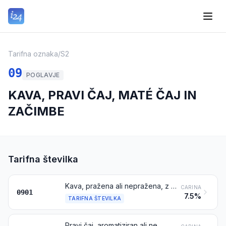
Tarifna oznaka
/
S2
09
POGLAVJE
KAVA, PRAVI ČAJ, MATÉ ČAJ IN
ZAČIMBE
Tarifna številka
Kava, pražena ali nepražena, z ali brez kofeina; lupine in kožice kave; kavni nadomestki, ki vsebujejo kakršen koli delež kave
CARINA
0901
7.5%
TARIFNA ŠTEVILKA
Pravi čaj, aromatiziran ali ne