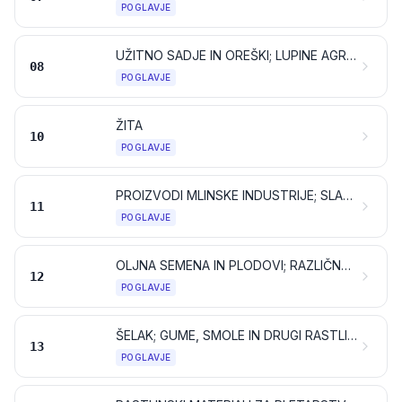
POGLAVJE
UŽITNO SADJE IN OREŠKI; LUPINE AGRUMOV ALI MELON
08
POGLAVJE
ŽITA
10
POGLAVJE
PROIZVODI MLINSKE INDUSTRIJE; SLAD; ŠKROB; INULIN; PŠENIČNI GLUTEN
11
POGLAVJE
OLJNA SEMENA IN PLODOVI; RAZLIČNA ZRNA, SEMENA IN PLODOVI; INDUSTRIJSKE ALI ZDRAVILNE RASTLINE; SLAMA IN KRMA
12
POGLAVJE
ŠELAK; GUME, SMOLE IN DRUGI RASTLINSKI SOKOVI IN EKSTRAKTI
13
POGLAVJE