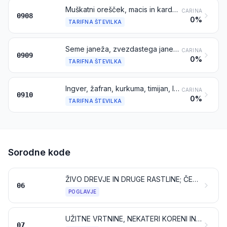
Muškatni orešček, macis in kardamom
CARINA
0908
0%
TARIFNA ŠTEVILKA
Seme janeža, zvezdastega janeža, komarčka, koriandra, orientalske ali navadne kumine; brinove jagode
CARINA
0909
0%
TARIFNA ŠTEVILKA
Ingver, žafran, kurkuma, timijan, lovorjev list, curry in druge začimbe
CARINA
0910
0%
TARIFNA ŠTEVILKA
Sorodne kode
ŽIVO DREVJE IN DRUGE RASTLINE; ČEBULICE, KORENINE IN PODOBNO; REZANO CVETJE IN OKRASNO LISTJE
06
POGLAVJE
UŽITNE VRTNINE, NEKATERI KORENI IN GOMOLJI
07