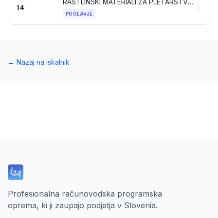
RASTLINSKI MATERIALI ZA PLETARSTVO; RASTLINSKI PROIZVODI, KI NISO NAVEDENI ALI ZAJETI NA DRUGEM MESTU
14
POGLAVJE
←
Nazaj na iskalnik
Profesionalna računovodska programska
oprema, ki ji zaupajo podjetja v Slovenia.