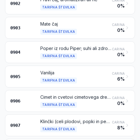
CARINA
0902
0%
TARIFNA ŠTEVILKA
Mate čaj
CARINA
0903
0%
TARIFNA ŠTEVILKA
Poper iz rodu Piper; suhi ali zdrobljeni ali zmleti plodovi iz rodu Capsicum ali Pimenta
CARINA
0904
0%
TARIFNA ŠTEVILKA
Vanilija
CARINA
0905
6%
TARIFNA ŠTEVILKA
Cimet in cvetovi cimetovega drevesa
CARINA
0906
0%
TARIFNA ŠTEVILKA
Klinčki (celi plodovi, popki in peclji)
CARINA
0907
8%
TARIFNA ŠTEVILKA