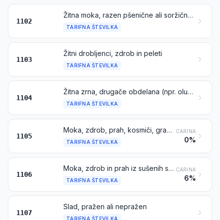
Žitna moka, razen pšenične ali soržične moke
1102
TARIFNA ŠTEVILKA
Žitni drobljenci, zdrob in peleti
1103
TARIFNA ŠTEVILKA
Žitna zrna, drugače obdelana (npr. oluščena, valjana, v kosmičih, perlirana, rezana ali drobljena), razen riža iz tarifne številke 1006; žitni kalčki, celi, valjani, v kosmičih ali zmleti
1104
TARIFNA ŠTEVILKA
Moka, zdrob, prah, kosmiči, granule in peleti iz krompirja
CARINA
1105
0%
TARIFNA ŠTEVILKA
Moka, zdrob in prah iz sušenih stročnic iz tarifne številke 0713, iz saga ali korenovk ali gomoljev iz tarifne številke 0714 ali iz proizvodov iz poglavja 8
CARINA
1106
6%
TARIFNA ŠTEVILKA
Slad, pražen ali nepražen
1107
TARIFNA ŠTEVILKA