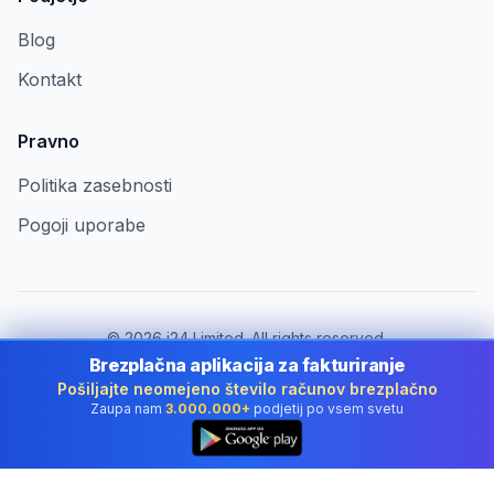
Blog
Kontakt
Pravno
Politika zasebnosti
Pogoji uporabe
©
2026
i24 Limited. All rights reserved.
Za podjetja v Slovenia
Brezplačna aplikacija za fakturiranje
Pošiljajte neomejeno število računov brezplačno
Spremeni državo:
Slovenia
Zaupa nam
3.000.000+
podjetij po vsem svetu