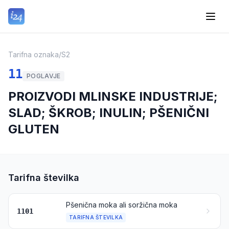
Tarifna oznaka
/
S2
11
POGLAVJE
PROIZVODI MLINSKE INDUSTRIJE;
SLAD; ŠKROB; INULIN; PŠENIČNI
GLUTEN
Tarifna številka
Pšenična moka ali soržična moka
1101
TARIFNA ŠTEVILKA