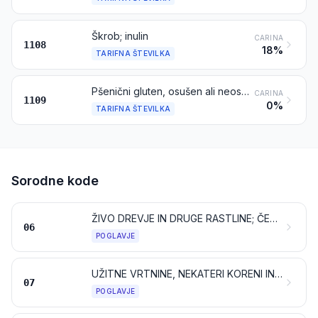
Škrob; inulin
CARINA
1108
18%
TARIFNA ŠTEVILKA
Pšenični gluten, osušen ali neosušen
CARINA
1109
0%
TARIFNA ŠTEVILKA
Sorodne kode
ŽIVO DREVJE IN DRUGE RASTLINE; ČEBULICE, KORENINE IN PODOBNO; REZANO CVETJE IN OKRASNO LISTJE
06
POGLAVJE
UŽITNE VRTNINE, NEKATERI KORENI IN GOMOLJI
07
POGLAVJE