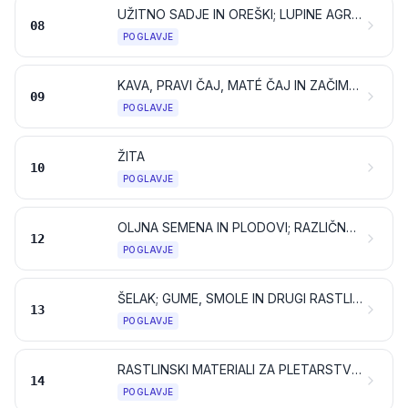
UŽITNO SADJE IN OREŠKI; LUPINE AGRUMOV ALI MELON
08
POGLAVJE
KAVA, PRAVI ČAJ, MATÉ ČAJ IN ZAČIMBE
09
POGLAVJE
ŽITA
10
POGLAVJE
OLJNA SEMENA IN PLODOVI; RAZLIČNA ZRNA, SEMENA IN PLODOVI; INDUSTRIJSKE ALI ZDRAVILNE RASTLINE; SLAMA IN KRMA
12
POGLAVJE
ŠELAK; GUME, SMOLE IN DRUGI RASTLINSKI SOKOVI IN EKSTRAKTI
13
POGLAVJE
RASTLINSKI MATERIALI ZA PLETARSTVO; RASTLINSKI PROIZVODI, KI NISO NAVEDENI ALI ZAJETI NA DRUGEM MESTU
14
POGLAVJE