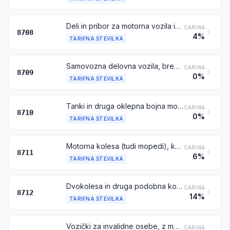
Deli in pribor za motorna vozila iz tarifnih številk 8701 do 8705
CARINA
8708
4%
TARIFNA ŠTEVILKA
Samovozna delovna vozila, brez naprav za dviganje ali manipuliranje, ki se uporabljajo v tovarnah, skladiščih, lukah ali na letališčih za prevoz blaga na kratkih razdaljah; vlečna vozila, ki se uporabljajo na peronih železniških postaj; deli navedenih vozil
CARINA
8709
0%
TARIFNA ŠTEVILKA
Tanki in druga oklepna bojna motorna vozila, vključno tista, ki so opremljena z oborožitvenimi sredstvi, in njihovi deli
CARINA
8710
0%
TARIFNA ŠTEVILKA
Motorna kolesa (tudi mopedi), kolesa in podobna vozila s pomožnim motorjem, z bočno prikolico ali brez nje; bočne prikolice
CARINA
8711
6%
TARIFNA ŠTEVILKA
Dvokolesa in druga podobna kolesa (tudi dostavni tricikli), brez motornega pogona
CARINA
8712
14%
TARIFNA ŠTEVILKA
Vozički za invalidne osebe, z motornim ali drugačnim mehanskim pogonom ali brez takega pogona
CARINA