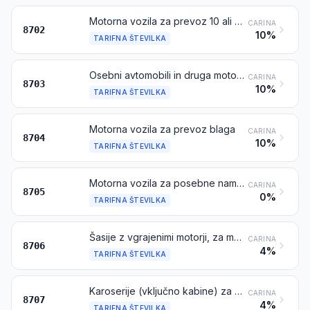
Motorna vozila za prevoz 10 ali več oseb, vključno z voznikom
CARINA
8702
10%
TARIFNA ŠTEVILKA
Osebni avtomobili in druga motorna vozila, konstruirana predvsem za prevoz oseb (razen vozil iz tarifne številke 8702), vključno motorna vozila tipa “karavan” in dirkalni avtomobili
CARINA
8703
10%
TARIFNA ŠTEVILKA
Motorna vozila za prevoz blaga
CARINA
8704
10%
TARIFNA ŠTEVILKA
Motorna vozila za posebne namene (npr. samonakladalna vozila za prevoz vozil z okvarami, vozila z dvigali, gasilska vozila, vozila z vgrajenimi betonskimi mešalniki, vozila za čiščenje cest, vozila za škropljenje ali posipavanje, mobilne delavnice, mobilne radiološke enote), razen motornih vozil, ki so konstruirana predvsem za prevoz oseb ali blaga
CARINA
8705
0%
TARIFNA ŠTEVILKA
Šasije z vgrajenimi motorji, za motorna vozila iz tarifnih številk 8701 do 8705
CARINA
8706
4%
TARIFNA ŠTEVILKA
Karoserije (vključno kabine) za motorna vozila iz tarifnih številk 8701 do 8705
CARINA
8707
4%
TARIFNA ŠTEVILKA