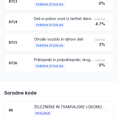
8713
0%
TARIFNA ŠTEVILKA
Deli in pribor vozil iz tarifnih številk 8711 do 8713
CARINA
8714
4.7%
TARIFNA ŠTEVILKA
Otroški vozički in njihovi deli
CARINA
8715
2%
TARIFNA ŠTEVILKA
Priklopniki in polpriklopniki; druga vozila brez lastnega pogona; njihovi deli
CARINA
8716
0%
TARIFNA ŠTEVILKA
Sorodne kode
ŽELEZNIŠKE IN TRAMVAJSKE LOKOMOTIVE, TIRNA VOZILA IN NJIHOVI DELI; ŽELEZNIŠKI IN TRAMVAJSKI TIRNI SKLOPI IN PRIBOR TER NJIHOVI DELI; MEHANIČNA (VKLJUČNO ELEKTROMEHANSKA) SIGNALNA OPREMA ZA PROMET VSEH VRST
86
POGLAVJE