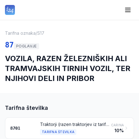
Tarifna oznaka
/
S17
87
POGLAVJE
VOZILA, RAZEN ŽELEZNIŠKIH ALI
TRAMVAJSKIH TIRNIH VOZIL, TER
NJIHOVI DELI IN PRIBOR
Tarifna številka
Traktorji (razen traktorjev iz tarifne številke 8709)
CARINA
8701
10%
TARIFNA ŠTEVILKA