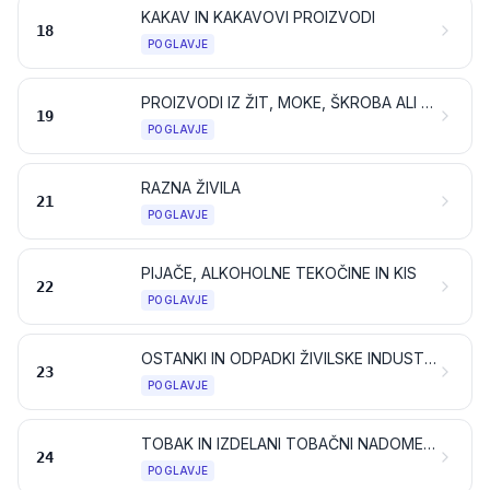
KAKAV IN KAKAVOVI PROIZVODI
18
POGLAVJE
PROIZVODI IZ ŽIT, MOKE, ŠKROBA ALI MLEKA; SLAŠČIČARSKI PROIZVODI
19
POGLAVJE
RAZNA ŽIVILA
21
POGLAVJE
PIJAČE, ALKOHOLNE TEKOČINE IN KIS
22
POGLAVJE
OSTANKI IN ODPADKI ŽIVILSKE INDUSTRIJE; PRIPRAVLJENA KRMA ZA ŽIVALI
23
POGLAVJE
TOBAK IN IZDELANI TOBAČNI NADOMESTKI; IZDELKI, KI VSEBUJEJO NIKOTIN ALI NE, NAMENJENI ZA VDIHAVANJE BREZ ZGOREVANJA; DRUGI IZDELKI, KI VSEBUJEJO NIKOTIN, NAMENJENI VNOSU NIKOTINA V ČLOVEŠKO TELO
24
POGLAVJE