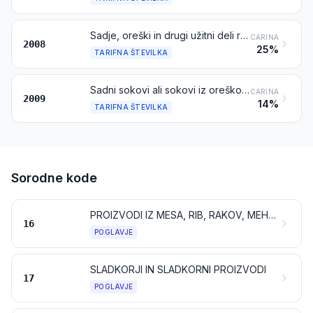
Sadje, oreški in drugi užitni deli rastlin, drugače pripravljeni ali konzervirani, ki vsebujejo dodan sladkor ali druga sladila ali alkohol ali ne, ki niso navedeni ali zajeti na drugem mestu
CARINA
2008
25%
TARIFNA ŠTEVILKA
Sadni sokovi ali sokovi iz oreškov (vključno grozdni mošt in kokosova voda) in zelenjavni sokovi, nefermentirani in ki ne vsebujejo dodanega alkohola, ki vsebujejo dodan sladkor ali druga sladila ali ne
CARINA
2009
14%
TARIFNA ŠTEVILKA
Sorodne kode
PROIZVODI IZ MESA, RIB, RAKOV, MEHKUŽCEV ALI DRUGIH VODNIH NEVRETENČARJEV ALI INSEKTOV
16
POGLAVJE
SLADKORJI IN SLADKORNI PROIZVODI
17
POGLAVJE