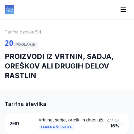
Tarifna oznaka
/
S4
20
POGLAVJE
PROIZVODI IZ VRTNIN, SADJA,
OREŠKOV ALI DRUGIH DELOV
RASTLIN
Tarifna številka
Vrtnine, sadje, oreški in drugi užitni deli rastlin, pripravljeni ali konzervirani v kisu ali ocetni kislini
CARINA
2001
16%
TARIFNA ŠTEVILKA