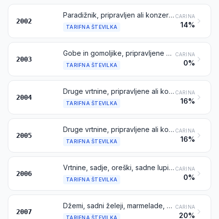
Paradižnik, pripravljen ali konzerviran drugače kot v kisu ali ocetni kislini
CARINA
2002
14%
TARIFNA ŠTEVILKA
Gobe in gomoljike, pripravljene ali konzervirane drugače kot v kisu ali v ocetni kislini
CARINA
2003
0%
TARIFNA ŠTEVILKA
Druge vrtnine, pripravljene ali konzervirane drugače kot v kisu ali ocetni kislini, zamrznjene, razen proizvodov iz tarifne številke 2006
CARINA
2004
16%
TARIFNA ŠTEVILKA
Druge vrtnine, pripravljene ali konzervirane drugače kot v kisu ali ocetni kislini, nezamrznjene, razen proizvodov iz tarifne številke 2006
CARINA
2005
16%
TARIFNA ŠTEVILKA
Vrtnine, sadje, oreški, sadne lupine in drugi deli rastlin, konzervirani v sladkorju (odcejeni, glazirani ali kristalizirani)
CARINA
2006
0%
TARIFNA ŠTEVILKA
Džemi, sadni želeji, marmelade, sadni pireji ali pireji iz oreškov in sadne paste ali paste iz oreškov, dobljeni s toplotno obdelavo, ki vsebujejo dodan sladkor ali druga sladila ali ne
CARINA
2007
20%
TARIFNA ŠTEVILKA