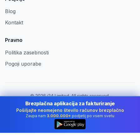
Blog
Kontakt
Pravno
Politika zasebnosti
Pogoji uporabe
©
2026
i24 Limited. All rights reserved.
Za podjetja v Slovenia
Brezplačna aplikacija za fakturiranje
Pošiljajte neomejeno število računov brezplačno
Spremeni državo:
Slovenia
Zaupa nam
3.000.000+
podjetij po vsem svetu