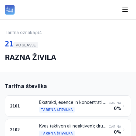
Tarifna oznaka
/
S4
21
POGLAVJE
RAZNA ŽIVILA
Tarifna številka
Ekstrakti, esence in koncentrati kave, pravega čaja ali maté čaja in pripravki na osnovi teh proizvodov ali na osnovi kave, pravega čaja ali mate čaja; pražena cikorija in drugi praženi kavni nadomestki in njihovi ekstrakti, esence in koncentrati
CARINA
2101
6%
TARIFNA ŠTEVILKA
Kvas (aktiven ali neaktiven); drugi enocelični mikroorganizmi, mrtvi (razen cepiv iz tarifne številke 3002); pripravljeni pecilni praški
CARINA
2102
0%
TARIFNA ŠTEVILKA