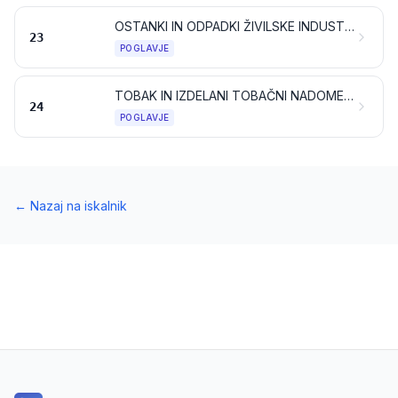
OSTANKI IN ODPADKI ŽIVILSKE INDUSTRIJE; PRIPRAVLJENA KRMA ZA ŽIVALI
23
POGLAVJE
TOBAK IN IZDELANI TOBAČNI NADOMESTKI; IZDELKI, KI VSEBUJEJO NIKOTIN ALI NE, NAMENJENI ZA VDIHAVANJE BREZ ZGOREVANJA; DRUGI IZDELKI, KI VSEBUJEJO NIKOTIN, NAMENJENI VNOSU NIKOTINA V ČLOVEŠKO TELO
24
POGLAVJE
←
Nazaj na iskalnik