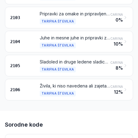
Pripravki za omake in pripravljene omake; mešanice začimb in dišavne mešanice; gorčična moka in zdrob in pripravljena gorčica
CARINA
2103
0%
TARIFNA ŠTEVILKA
Juhe in mesne juhe in pripravki za te juhe; homogenizirani sestavljeni prehrambni proizvodi
CARINA
2104
10%
TARIFNA ŠTEVILKA
Sladoled in druge ledene sladice, ki vsebujejo kakav ali ne
CARINA
2105
8%
TARIFNA ŠTEVILKA
Živila, ki niso navedena ali zajeta na drugem mestu
CARINA
2106
12%
TARIFNA ŠTEVILKA
Sorodne kode