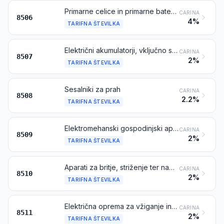
Primarne celice in primarne baterije
CARINA
8506
4%
TARIFNA ŠTEVILKA
Električni akumulatorji, vključno s separatorji zanje, pravokotni ali ne, vključno s kvadratnimi
CARINA
8507
2%
TARIFNA ŠTEVILKA
Sesalniki za prah
CARINA
8508
2.2%
TARIFNA ŠTEVILKA
Elektromehanski gospodinjski aparati z vdelanim elektromotorjem, razen sesalnikov za prah iz tarifne številke 8508
CARINA
8509
2%
TARIFNA ŠTEVILKA
Aparati za britje, striženje ter naprave za odstranjevanje dlak z vdelanim elektromotorjem
CARINA
8510
2%
TARIFNA ŠTEVILKA
Električna oprema za vžiganje in zaganjanje motorjev z notranjim zgorevanjem, ki se vžigajo s svečko ali kompresijo (npr. vžigalni magneti, magnetna dinama, vžigalne tuljave, vžigalne svečke, ogrevalne svečke, električni zaganjalniki); generatorji (npr. dinama in alternatorji) in regulatorji zanje
CARINA
8511
2%
TARIFNA ŠTEVILKA