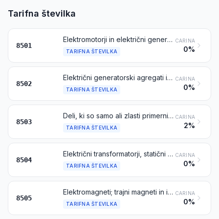
Tarifna številka
Elektromotorji in električni generatorji (razen generatorskih agregatov)
CARINA
8501
0%
TARIFNA ŠTEVILKA
Električni generatorski agregati in rotacijski pretvorniki
CARINA
8502
0%
TARIFNA ŠTEVILKA
Deli, ki so samo ali zlasti primerni za uporabo s stroji iz tarifne številke 8501 ali 8502
CARINA
8503
2%
TARIFNA ŠTEVILKA
Električni transformatorji, statični pretvorniki (npr. usmerniki) in indukcijske tuljave
CARINA
8504
0%
TARIFNA ŠTEVILKA
Elektromagneti; trajni magneti in izdelki, ki so namenjeni, da po magnetenju postanejo trajni magneti; vpenjalne glave, vpenjalne naprave in podobna držala za obdelovance na osnovi elektromagnetov ali trajnih magnetov; elektromagnetne sklopke in zavore; elektromagnetne dvigalne glave
CARINA
8505
0%
TARIFNA ŠTEVILKA