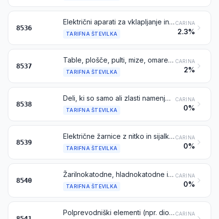
Električni aparati za vklapljanje in izklapljanje, ali za zaščito električnih tokokrogov, ali za povezavo z električnimi tokokrogi ali znotraj njih (npr. stikala, releji, varovalke, dušilni elementi motečih valov, vtiči in vtičnice, okovi žarnic in drugi konektorji, priključno-razdelilne omare), za napetosti do vključno 1000 V; konektorji za optična vlakna, snope optičnih vlaken ali kable iz optičnih vlaken
CARINA
8536
2.3%
TARIFNA ŠTEVILKA
Table, plošče, pulti, mize, omare in druge osnove, opremljene z dvema ali več izdelki iz tarifne številke 8535 ali 8536, za električno krmiljenje ali razdeljevanje električnega toka, vključno s tistimi z vgrajenimi instrumenti in aparati iz poglavja 90 in aparati za numerično krmiljenje, razen telefonskih central iz tarifne številke 8517
CARINA
8537
2%
TARIFNA ŠTEVILKA
Deli, ki so samo ali zlasti namenjeni za uporabo z aparati iz tarifne številke 8535, 8536 ali 8537
CARINA
8538
0%
TARIFNA ŠTEVILKA
Električne žarnice z nitko in sijalke na razelektrenje, vključno zaprte reflektorske luči s prednjo lečo, ultravijolične in infrardeče sijalke; obločnice; svetlobni viri s svetlečimi diodami (LED)
CARINA
8539
0%
TARIFNA ŠTEVILKA
Žarilnokatodne, hladnokatodne in fotokatodne elektronke in cevi (npr. vakuumske elektronke ali cevi, napolnjene s paro ali plinom, živosrebrove usmerjevalke, katodne cevi, slikovne cevi za televizijske kamere)
CARINA
8540
0%
TARIFNA ŠTEVILKA
Polprevodniški elementi (npr. diode, tranzistorji, polprevodniški pretvorniki); fotoobčutljivi polprevodniški elementi, vključno fotonapetostne celice, sestavljene v module ali plošče ali ne; svetleče diode (LED), sestavljene z drugimi svetlečimi diodami (LED) ali ne; montirani piezoelektrični kristali
CARINA
8541