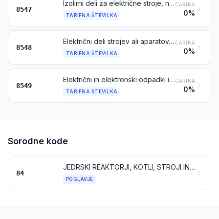
Izolirni deli za električne stroje, naprave ali opremo, izdelani v celoti iz izolirnega materiala ali samo z manjšimi kovinskimi komponentami (npr. tulci z navojem), vdelanimi med stiskanjem izključno zaradi vezave, razen izolatorjev iz tarifne številke 8546; cevi za električne vodnike in spojke zanje, iz navadnih kovin, obložene z izolirnim materialom
CARINA
8547
0%
TARIFNA ŠTEVILKA
Električni deli strojev ali aparatov, ki niso navedeni ali zajeti na drugem mestu v tem poglavju
CARINA
8548
0%
TARIFNA ŠTEVILKA
Električni in elektronski odpadki in ostanki
CARINA
8549
0%
TARIFNA ŠTEVILKA
Sorodne kode
JEDRSKI REAKTORJI, KOTLI, STROJI IN MEHANSKE NAPRAVE; NJIHOVI DELI
84
POGLAVJE