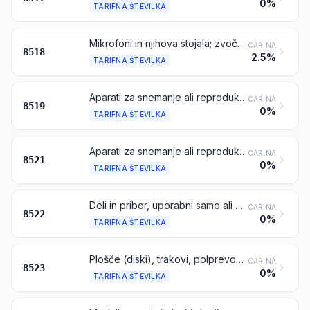
0%
TARIFNA ŠTEVILKA
Mikrofoni in njihova stojala; zvočniki, vključno z zvočniki v zvočnih ohišjih; naglavne slušalke in ušesne slušalke, kombinirane z mikrofonom ali ne, in kompleti, ki sestojijo iz mikrofona in enega ali več zvočnikov; avdiofrekvenčni električni ojačevalniki; električni sestavi za ojačevanje zvoka
CARINA
8518
2.5%
TARIFNA ŠTEVILKA
Aparati za snemanje ali reprodukcijo zvoka
CARINA
8519
0%
TARIFNA ŠTEVILKA
Aparati za snemanje ali reprodukcijo slike, ki imajo vgrajen videotuner (TV – sprejemno enoto) ali ne
CARINA
8521
0%
TARIFNA ŠTEVILKA
Deli in pribor, uporabni samo ali zlasti z aparati iz tarifnih številk 8519 ali 8521
CARINA
8522
0%
TARIFNA ŠTEVILKA
Plošče (diski), trakovi, polprevodniški nosilci s trajnim pomnenjem, „pametne kartice“ in drugi nosilci za snemanje zvočnih ali drugih pojavov, posneti ali ne, vključno z matricami in galvanskimi odtisi za proizvodnjo plošč, razen izdelkov iz poglavja 37
CARINA
8523
0%
TARIFNA ŠTEVILKA