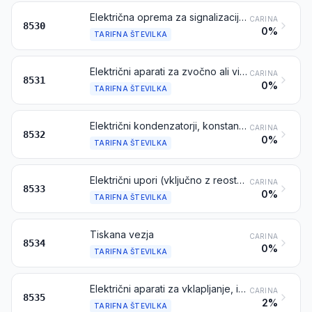
Električna oprema za signalizacijo, varnost, nadzor ali upravljanje prometa po železniških ali tramvajskih progah, cestah, notranjih vodnih poteh, parkiriščih, lukah ali letališčih (razen opreme iz tarifne številke 8608)
CARINA
8530
0%
TARIFNA ŠTEVILKA
Električni aparati za zvočno ali vizualno signalizacijo (npr. zvonci, sirene, indikatorske plošče, alarmni aparati proti tatvini ali požaru), razen tistih iz tarifnih številk 8512 ali 8530
CARINA
8531
0%
TARIFNA ŠTEVILKA
Električni kondenzatorji, konstantni, spremenljivi ali nastavljivi (vnaprej nastavljeni)
CARINA
8532
0%
TARIFNA ŠTEVILKA
Električni upori (vključno z reostati in potenciometri), razen grelnih uporov
CARINA
8533
0%
TARIFNA ŠTEVILKA
Tiskana vezja
CARINA
8534
0%
TARIFNA ŠTEVILKA
Električni aparati za vklapljanje, izklapljanje ali zaščito električnih tokokrogov ali za povezavo z električnimi tokokrogi ali znotraj njih (npr. stikala, varovalke, prenapetostni odvodniki, omejevalniki napetosti, dušilni elementi motečih valov, vtiči in drugi konektorji, priključno - razdelilne omare), za napetost nad 1000 V
CARINA
8535
2%
TARIFNA ŠTEVILKA