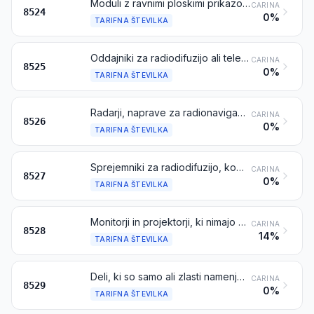
Moduli z ravnimi ploskimi prikazovalniki, z zasloni na dotik ali brez njih
CARINA
8524
0%
TARIFNA ŠTEVILKA
Oddajniki za radiodifuzijo ali televizijo, z vgrajenim sprejemnikom ali aparatom za snemanje ali reprodukcijo zvoka ali ne; televizijske kamere, digitalni fotoaparati in video snemalne kamere
CARINA
8525
0%
TARIFNA ŠTEVILKA
Radarji, naprave za radionavigacijo in aparati za radijsko daljinsko krmiljenje
CARINA
8526
0%
TARIFNA ŠTEVILKA
Sprejemniki za radiodifuzijo, kombinirani ali ne v istem ohišju z aparatom za snemanje ali reprodukcijo zvoka ali z uro
CARINA
8527
0%
TARIFNA ŠTEVILKA
Monitorji in projektorji, ki nimajo vgrajenega televizijskega sprejemnika; televizijski sprejemniki, kombinirani ali nekombinirani v istem ohišju z radijskimi sprejemniki ali aparati za snemanje ali reprodukcijo zvoka ali slike
CARINA
8528
14%
TARIFNA ŠTEVILKA
Deli, ki so samo ali zlasti namenjeni za uporabo z aparati iz tarifnih številk 8524 do 8528
CARINA
8529
0%
TARIFNA ŠTEVILKA