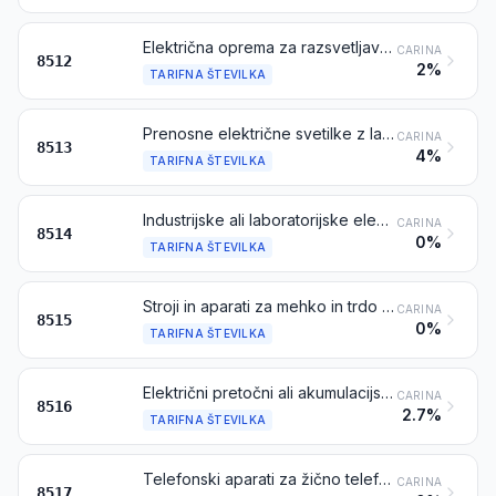
Električna oprema za razsvetljavo in signalizacijo (razen izdelkov iz tarifne številke 8539), vetrobranski brisalci, naprave za odmrznitev in naprave za razmeglitev, za dvokolesa in motorna vozila
CARINA
8512
2%
TARIFNA ŠTEVILKA
Prenosne električne svetilke z lastnim virom energije (npr. suhe baterije, akumulatorji ali elektromagneti), razen opreme za razsvetljavo iz tarifne številke 8512
CARINA
8513
4%
TARIFNA ŠTEVILKA
Industrijske ali laboratorijske električne peči (vključno s tistimi, ki delujejo na principu indukcije ali dielektrične izgube); druga oprema za segrevanje materialov na principu indukcije ali dielektrične izgube
CARINA
8514
0%
TARIFNA ŠTEVILKA
Stroji in aparati za mehko in trdo spajkanje ali varjenje, električni (vključno z električno segrevalnim plinom), laserski ali na principu druge svetlobe ali fotonskega snopa, ultrazvoka, elektronskega snopa, magnetnih impulzov ali plazemskega obloka, vključno s tistimi, s katerimi se lahko reže; električni stroji in aparati za vroče brizganje kovin ali kermetov
CARINA
8515
0%
TARIFNA ŠTEVILKA
Električni pretočni ali akumulacijski grelniki vode in potopni grelniki; električni aparati za ogrevanje prostorov in električne naprave za ogrevanje tal; elektrotermični aparati za urejanje las (npr. aparati za sušenje las, aparati za kodranje las idr.) in aparati za sušenje rok; električni likalniki; druge gospodinjske elektrotermične naprave; električni grelni upori, razen tistih iz tarifne številke 8545
CARINA
8516
2.7%
TARIFNA ŠTEVILKA
Telefonski aparati za žično telefonijo, vključno pametni telefoni in drugi telefonski aparati za mobilno telefonijo in druga brezžična omrežja; drugi aparati za prenos ali sprejem glasu, slike ali drugih podatkov, vključno aparati za komunikacijo v žičnem ali brezžičnem omrežju (kot npr. lokalno ali prostrano omrežje), razen sprejemnikov in oddajnikov iz tarifnih številk 8443, 8525, 8527 ali 8528
CARINA
8517