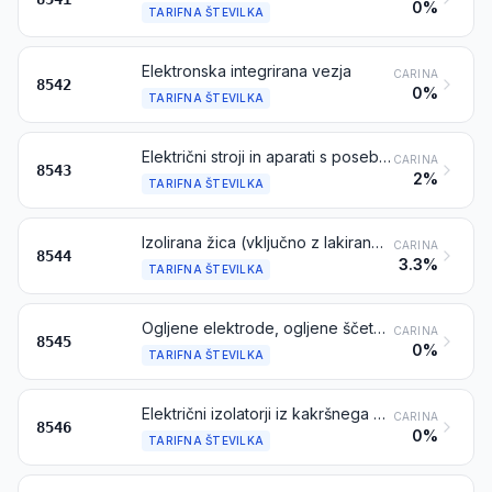
0%
TARIFNA ŠTEVILKA
Elektronska integrirana vezja
CARINA
8542
0%
TARIFNA ŠTEVILKA
Električni stroji in aparati s posebnimi funkcijami, ki niso navedeni ali zajeti na drugem mestu v tem poglavju
CARINA
8543
2%
TARIFNA ŠTEVILKA
Izolirana žica (vključno z lakirano žico ali elektrolitsko oksidirano žico), kabli (vključno s koaksialnimi kabli) in drugi izolirani električni vodniki, s konektorjem ali brez njega; kabli iz optičnih vlaken, izdelani iz posamično oplaščenih vlaken, kombinirani z električnimi vodniki ali ne, s konektorjem ali brez njega
CARINA
8544
3.3%
TARIFNA ŠTEVILKA
Ogljene elektrode, ogljene ščetke, oglje za žarnice, oglje za baterije in drugi izdelki iz grafita ali drugega oglja, s kovino ali brez nje, za električne namene
CARINA
8545
0%
TARIFNA ŠTEVILKA
Električni izolatorji iz kakršnega koli materiala
CARINA
8546
0%
TARIFNA ŠTEVILKA