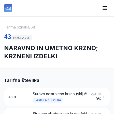
Tarifna oznaka
/
S8
43
POGLAVJE
NARAVNO IN UMETNO KRZNO;
KRZNENI IZDELKI
Tarifna številka
Surovo nestrojeno krzno (vključno z glavami, repi, tacami in drugimi kosi ali odrezki, primernimi za krznarsko rabo), razen surovih kož, ki se uvrščajo pod tarifno številko 4101, 4102 ali 4103
CARINA
4301
0%
TARIFNA ŠTEVILKA
Strojeno ali obdelano krzno (vključno z glavami, repi, tacami ali drugimi kosi ali odrezki), nesestavljeno ali sestavljeno (brez dodajanja drugih materialov), razen tistega, ki se uvršča pod tarifno številko 4303