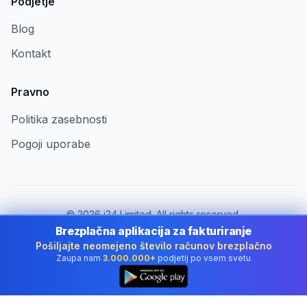
Podjetje
Blog
Kontakt
Pravno
Politika zasebnosti
Pogoji uporabe
©
2026
i24 Limited. All rights reserved.
Za podjetja v Slovenia
Brezplačna aplikacija za fakturiranje
Pošiljajte neomejeno število računov brezplačno
Spremeni državo:
Slovenia
Zaupa nam
3.000.000+
podjetij po vsem svetu