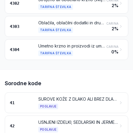
CARINA
4302
2%
TARIFNA ŠTEVILKA
Oblačila, oblačilni dodatki in drugi krzneni izdelki
CARINA
4303
2%
TARIFNA ŠTEVILKA
Umetno krzno in proizvodi iz umetnega krzna
CARINA
4304
0%
TARIFNA ŠTEVILKA
Sorodne kode
SUROVE KOŽE Z DLAKO ALI BREZ DLAKE (RAZEN KRZNA) IN USNJE
41
POGLAVJE
USNJENI IZDELKI; SEDLARSKI IN JERMENARSKI IZDELKI; PREDMETI ZA POTOVANJE, ROČNE TORBE IN PODOBNI IZDELKI; IZDELKI IZ ŽIVALSKIH ČREV (RAZEN IZ SVILENEGA KATGUTA)
42
POGLAVJE