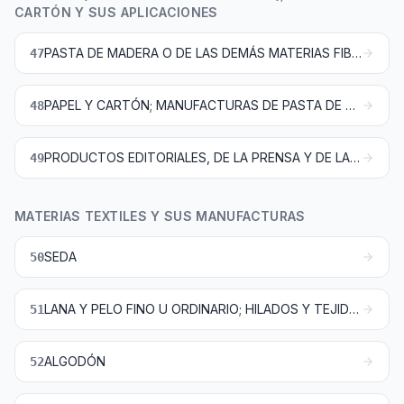
CARTÓN Y SUS APLICACIONES
PASTA DE MADERA O DE LAS DEMÁS MATERIAS FIBROSAS CELULÓSICAS; PAPEL O CARTÓN PARA RECICLAR (DESPERDICIOS Y DESECHOS)
47
PAPEL Y CARTÓN; MANUFACTURAS DE PASTA DE CELULOSA, DE PAPEL O CARTÓN
48
PRODUCTOS EDITORIALES, DE LA PRENSA Y DE LAS DEMÁS INDUSTRIAS GRÁFICAS; TEXTOS MANUSCRITOS O MECANOGRAFIADOS Y PLANOS
49
MATERIAS TEXTILES Y SUS MANUFACTURAS
SEDA
50
LANA Y PELO FINO U ORDINARIO; HILADOS Y TEJIDOS DE CRIN
51
ALGODÓN
52