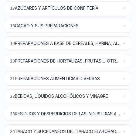
AZÚCARES Y ARTÍCULOS DE CONFITERÍA
17
CACAO Y SUS PREPARACIONES
18
PREPARACIONES A BASE DE CEREALES, HARINA, ALMIDÓN, FÉCULA O LECHE; PRODUCTOS DE PASTELERÍA
19
PREPARACIONES DE HORTALIZAS, FRUTAS U OTROS FRUTOS O DEMÁS PARTES DE PLANTAS
20
PREPARACIONES ALIMENTICIAS DIVERSAS
21
BEBIDAS, LÍQUIDOS ALCOHÓLICOS Y VINAGRE
22
RESIDUOS Y DESPERDICIOS DE LAS INDUSTRIAS ALIMENTARIAS; ALIMENTOS PREPARADOS PARA ANIMALES
23
TABACO Y SUCEDÁNEOS DEL TABACO ELABORADOS; PRODUCTOS, INCLUSO CON NICOTINA, DESTINADOS PARA LA INHALACIÓN SIN COMBUSTIÓN; OTROS PRODUCTOS QUE CONTENGAN NICOTINA DESTINADOS PARA LA ABSORCIÓN DE NICOTINA EN EL CUERPO HUMANO
24