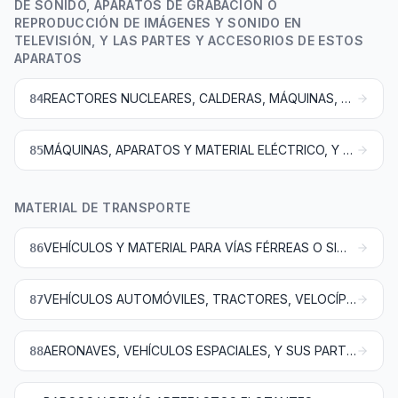
DE SONIDO, APARATOS DE GRABACIÓN O
REPRODUCCIÓN DE IMÁGENES Y SONIDO EN
TELEVISIÓN, Y LAS PARTES Y ACCESORIOS DE ESTOS
APARATOS
REACTORES NUCLEARES, CALDERAS, MÁQUINAS, APARATOS Y ARTEFACTOS MECÁNICOS; PARTES DE ESTAS MÁQUINAS O APARATOS
84
MÁQUINAS, APARATOS Y MATERIAL ELÉCTRICO, Y SUS PARTES; APARATOS DE GRABACIÓN O REPRODUCCIÓN DE SONIDO, APARATOS DE GRABACIÓN O REPRODUCCIÓN DE IMAGEN Y SONIDO EN TELEVISIÓN, Y LAS PARTES Y ACCESORIOS DE ESTOS APARATOS
85
MATERIAL DE TRANSPORTE
VEHÍCULOS Y MATERIAL PARA VÍAS FÉRREAS O SIMILARES, Y SUS PARTES; APARATOS MECÁNICOS, INCLUSO ELECTROMECÁNICOS, DE SEÑALIZACIÓN PARA VÍAS DE COMUNICACIÓN
86
VEHÍCULOS AUTOMÓVILES, TRACTORES, VELOCÍPEDOS Y DEMÁS VEHÍCULOS TERRESTRES, SUS PARTES Y ACCESORIOS
87
AERONAVES, VEHÍCULOS ESPACIALES, Y SUS PARTES
88