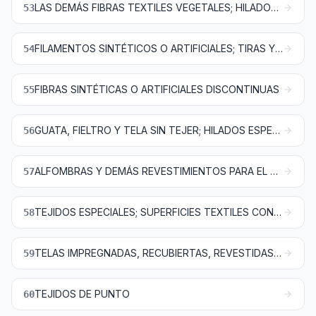
LAS DEMÁS FIBRAS TEXTILES VEGETALES; HILADOS DE PAPEL Y TEJIDOS DE HILADOS DE PAPEL
53
FILAMENTOS SINTÉTICOS O ARTIFICIALES; TIRAS Y FORMAS SIMILARES DE MATERIA TEXTIL SINTÉTICA O ARTIFICIAL
54
FIBRAS SINTÉTICAS O ARTIFICIALES DISCONTINUAS
55
GUATA, FIELTRO Y TELA SIN TEJER; HILADOS ESPECIALES; CORDELES, CUERDAS Y CORDAJES; ARTÍCULOS DE CORDELERÍA
56
ALFOMBRAS Y DEMÁS REVESTIMIENTOS PARA EL SUELO, DE MATERIA TEXTIL
57
TEJIDOS ESPECIALES; SUPERFICIES TEXTILES CON MECHÓN INSERTADO; ENCAJES; TAPICERÍA; PASAMANERÍA; BORDADOS
58
TELAS IMPREGNADAS, RECUBIERTAS, REVESTIDAS O ESTRATIFICADAS; ARTÍCULOS TÉCNICOS DE MATERIA TEXTIL
59
TEJIDOS DE PUNTO
60