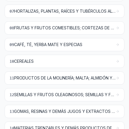
HORTALIZAS, PLANTAS, RAÍCES Y TUBÉRCULOS ALIMENTICIOS
07
FRUTAS Y FRUTOS COMESTIBLES; CORTEZAS DE AGRIOS (CÍTRICOS), MELONES O SANDÍAS
08
CAFÉ, TÉ, YERBA MATE Y ESPECIAS
09
CEREALES
10
PRODUCTOS DE LA MOLINERÍA; MALTA; ALMIDÓN Y FÉCULA; INULINA; GLUTEN DE TRIGO
11
SEMILLAS Y FRUTOS OLEAGINOSOS; SEMILLAS Y FRUTOS DIVERSOS; PLANTAS INDUSTRIALES O MEDICINALES; PAJA Y FORRAJE
12
GOMAS, RESINAS Y DEMÁS JUGOS Y EXTRACTOS VEGETALES
13
MATERIAS TRENZABLES Y DEMÁS PRODUCTOS DE ORIGEN VEGETAL, NO EXPRESADOS NI COMPRENDIDOS EN OTRA PARTE
14