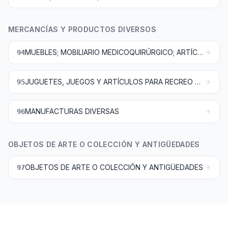
MERCANCÍAS Y PRODUCTOS DIVERSOS
MUEBLES; MOBILIARIO MEDICOQUIRÚRGICO; ARTÍCULOS DE CAMA Y SIMILARES; LUMINARIAS Y APARATOS DE ALUMBRADO NO EXPRESADOS NI COMPRENDIDOS EN OTRA PARTE; ANUNCIOS, LETREROS Y PLACAS INDICADORAS LUMINOSOS Y ARTÍCULOS SIMILARES; CONSTRUCCIONES PREFABRICADAS
94
JUGUETES, JUEGOS Y ARTÍCULOS PARA RECREO O DEPORTE; SUS PARTES Y ACCESORIOS
95
MANUFACTURAS DIVERSAS
96
OBJETOS DE ARTE O COLECCIÓN Y ANTIGÜEDADES
OBJETOS DE ARTE O COLECCIÓN Y ANTIGÜEDADES
97