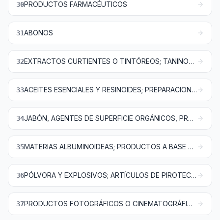
PRODUCTOS FARMACÉUTICOS
30
ABONOS
31
EXTRACTOS CURTIENTES O TINTÓREOS; TANINOS Y SUS DERIVADOS; PIGMENTOS Y DEMÁS MATERIAS COLORANTES; PINTURAS Y BARNICES; MÁSTIQUES; TINTAS
32
ACEITES ESENCIALES Y RESINOIDES; PREPARACIONES DE PERFUMERÍA, DE TOCADOR O DE COSMÉTICA
33
JABÓN, AGENTES DE SUPERFICIE ORGÁNICOS, PREPARACIONES PARA LAVAR, PREPARACIONES LUBRICANTES, CERAS ARTIFICIALES, CERAS PREPARADAS, PRODUCTOS DE LIMPIEZA, VELAS Y ARTÍCULOS SIMILARES, PASTAS PARA MODELAR, «CERAS PARA ODONTOLOGÍA» Y PREPARACIONES PARA ODONTOLOGÍA A BASE DE YESO FRAGUABLE
34
MATERIAS ALBUMINOIDEAS; PRODUCTOS A BASE DE ALMIDÓN O DE FÉCULA MODIFICADOS; COLAS; ENZIMAS
35
PÓLVORA Y EXPLOSIVOS; ARTÍCULOS DE PIROTECNIA; FÓSFOROS (CERILLAS); ALEACIONES PIROFÓRICAS; MATERIAS INFLAMABLES
36
PRODUCTOS FOTOGRÁFICOS O CINEMATOGRÁFICOS
37