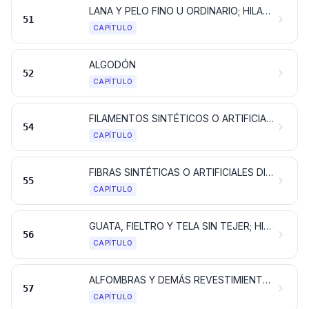
LANA Y PELO FINO U ORDINARIO; HILADOS Y TEJIDOS DE CRIN
51
CAPÍTULO
ALGODÓN
52
CAPÍTULO
FILAMENTOS SINTÉTICOS O ARTIFICIALES; TIRAS Y FORMAS SIMILARES DE MATERIA TEXTIL SINTÉTICA O ARTIFICIAL
54
CAPÍTULO
FIBRAS SINTÉTICAS O ARTIFICIALES DISCONTINUAS
55
CAPÍTULO
GUATA, FIELTRO Y TELA SIN TEJER; HILADOS ESPECIALES; CORDELES, CUERDAS Y CORDAJES; ARTÍCULOS DE CORDELERÍA
56
CAPÍTULO
ALFOMBRAS Y DEMÁS REVESTIMIENTOS PARA EL SUELO, DE MATERIA TEXTIL
57
CAPÍTULO