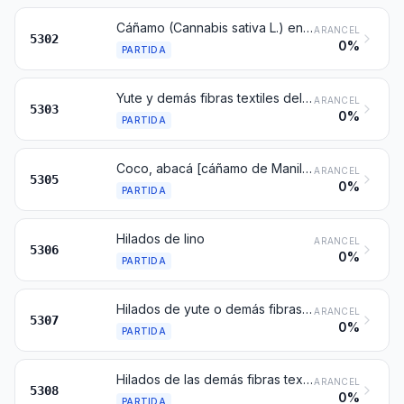
Cáñamo (Cannabis sativa L.) en bruto o trabajado, pero sin hilar; estopas y desperdicios de cáñamo (incluidos los desperdicios de hilados y las hilachas)
ARANCEL
5302
0%
PARTIDA
Yute y demás fibras textiles del líber (excepto el lino, cáñamo y ramio), en bruto o trabajados, pero sin hilar; estopas y desperdicios de estas fibras (incluidos los desperdicios de hilados y las hilachas)
ARANCEL
5303
0%
PARTIDA
Coco, abacá [cáñamo de Manila (Musa textilisNee)], ramio y demás fibras textiles vegetales no expresadas ni comprendidas en otra parte, en bruto o trabajadas, pero sin hilar; estopas y desperdicios de estas fibras (incluidos los desperdicios de hilados y las hilachas)
ARANCEL
5305
0%
PARTIDA
Hilados de lino
ARANCEL
5306
0%
PARTIDA
Hilados de yute o demás fibras textiles del líber de la partida 5303
ARANCEL
5307
0%
PARTIDA
Hilados de las demás fibras textiles vegetales; hilados de papel
ARANCEL
5308
0%
PARTIDA