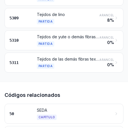
Tejidos de lino
ARANCEL
5309
8%
PARTIDA
Tejidos de yute o demás fibras textiles del líber de la partida 5303
ARANCEL
5310
0%
PARTIDA
Tejidos de las demás fibras textiles vegetales; tejidos de hilados de papel
ARANCEL
5311
0%
PARTIDA
Códigos relacionados
SEDA
50
CAPÍTULO