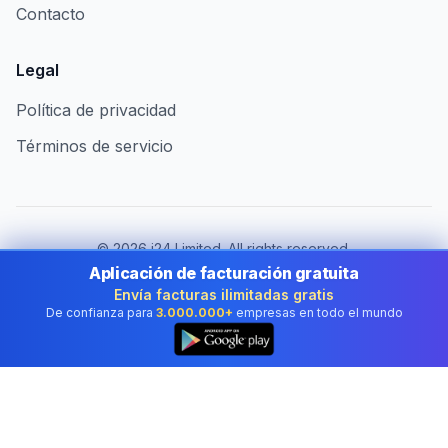
Contacto
Legal
Política de privacidad
Términos de servicio
©
2026
i24 Limited. All rights reserved.
Al servicio de empresas en Spain
Aplicación de facturación gratuita
Envía facturas ilimitadas gratis
Cambiar de país:
Spain
De confianza para
3.000.000+
empresas en todo el mundo