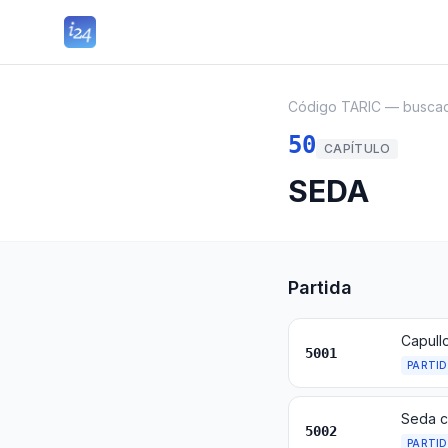
Código TARIC — busca
50
CAPÍTULO
SEDA
Partida
Capull
5001
PARTI
Seda cr
5002
PARTI