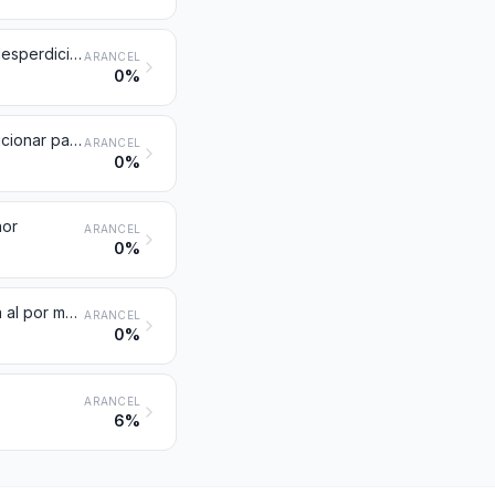
Desperdicios de seda, incluidos los capullos no aptos para el devanado, desperdicios de hilados e hilachas
ARANCEL
0%
Hilados de seda (excepto los hilados de desperdicios de seda) sin acondicionar para la venta al por menor
ARANCEL
0%
nor
ARANCEL
0%
Hilados de seda o de desperdicios de seda, acondicionados para la venta al por menor; «pelo de Mesina» («crin de Florencia»)
ARANCEL
0%
ARANCEL
6%