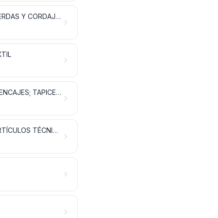
GUATA, FIELTRO Y TELA SIN TEJER; HILADOS ESPECIALES; CORDELES, CUERDAS Y CORDAJES; ARTÍCULOS DE CORDELERÍA
TIL
TEJIDOS ESPECIALES; SUPERFICIES TEXTILES CON MECHÓN INSERTADO; ENCAJES; TAPICERÍA; PASAMANERÍA; BORDADOS
TELAS IMPREGNADAS, RECUBIERTAS, REVESTIDAS O ESTRATIFICADAS; ARTÍCULOS TÉCNICOS DE MATERIA TEXTIL