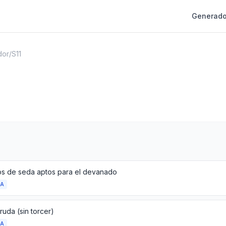
Generado
dor
/
S11
os de seda aptos para el devanado
DA
uda (sin torcer)
DA