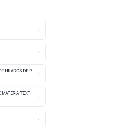
LAS DEMÁS FIBRAS TEXTILES VEGETALES; HILADOS DE PAPEL Y TEJIDOS DE HILADOS DE PAPEL
FILAMENTOS SINTÉTICOS O ARTIFICIALES; TIRAS Y FORMAS SIMILARES DE MATERIA TEXTIL SINTÉTICA O ARTIFICIAL