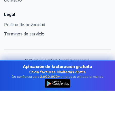
Contacto
Legal
Política de privacidad
Términos de servicio
©
2026
i24 Limited. All rights reserved.
Al servicio de empresas en Spain
Aplicación de facturación gratuita
Envía facturas ilimitadas gratis
Cambiar de país:
Spain
De confianza para
3.000.000+
empresas en todo el mundo