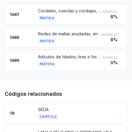
Cordeles, cuerdas y cordajes, estén o no trenzados, incluso impregnados, recubiertos, revestidos o enfundados con caucho o plástico
ARANCEL
5607
8%
PARTIDA
Redes de mallas anudadas, en paño o en pieza, fabricadas con cordeles, cuerdas o cordajes; redes confeccionadas para la pesca y demás redes confeccionadas, de materia textil
ARANCEL
5608
8%
PARTIDA
Artículos de hilados, tiras o formas similares de las partidas 5404 o 5405, cordeles, cuerdas o cordajes, no expresados ni comprendidos en otra parte
ARANCEL
5609
0%
PARTIDA
Códigos relacionados
SEDA
50
CAPÍTULO