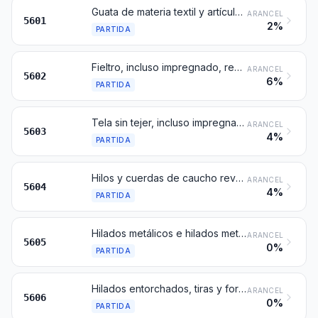
Guata de materia textil y artículos de esta guata; fibras textiles de longitud inferior o igual a 5 mm (tundizno), nudos y motas de materia textil
ARANCEL
5601
2%
PARTIDA
Fieltro, incluso impregnado, recubierto, revestido o estratificado
ARANCEL
5602
6%
PARTIDA
Tela sin tejer, incluso impregnada, recubierta, revestida o estratificada
ARANCEL
5603
4%
PARTIDA
Hilos y cuerdas de caucho revestidos de textiles; hilados de textiles, tiras y formas similares de las partidas 5404 o 5405, impregnados, recubiertos, revestidos o enfundados con caucho o plástico
ARANCEL
5604
4%
PARTIDA
Hilados metálicos e hilados metalizados, incluso entorchados, constituidos por hilados textiles, tiras o formas similares de las partidas 5404 o 5405, combinados con metal en forma de hilos, tiras o polvo, o revestidos de metal
ARANCEL
5605
0%
PARTIDA
Hilados entorchados, tiras y formas similares de las partidas 5404 o 5405, entorchadas (excepto los de la partida 5605 y los hilados de crin entorchados); hilados de chenilla; hilados «de cadeneta»
ARANCEL
5606
0%
PARTIDA