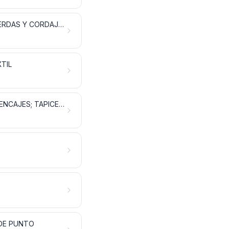
GUATA, FIELTRO Y TELA SIN TEJER; HILADOS ESPECIALES; CORDELES, CUERDAS Y CORDAJES; ARTÍCULOS DE CORDELERÍA
TIL
TEJIDOS ESPECIALES; SUPERFICIES TEXTILES CON MECHÓN INSERTADO; ENCAJES; TAPICERÍA; PASAMANERÍA; BORDADOS
 DE PUNTO