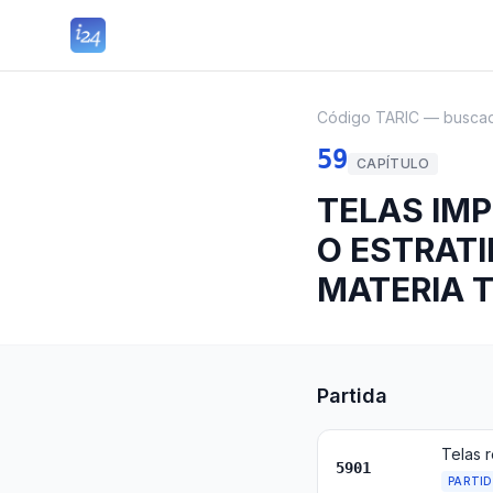
Código TARIC — busca
59
CAPÍTULO
TELAS IM
O ESTRATI
MATERIA T
Partida
5901
PARTI