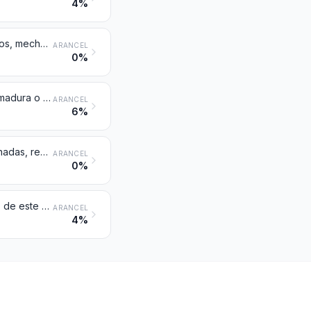
4%
Mechas de materia textil tejida, trenzada o de punto, para lámparas, hornillos, mecheros, velas o similares; manguitos de incandescencia y tejidos de punto tubulares utilizados para su fabricación, incluso impregnados
ARANCEL
0%
Mangueras para bombas y tubos similares, de materia textil, incluso con armadura o accesorios de otras materias
ARANCEL
6%
Correas transportadoras o de transmisión, de materia textil, incluso impregnadas, recubiertas, revestidas o estratificadas con plástico o reforzadas con metal u otra materia
ARANCEL
0%
Productos y artículos textiles para usos técnicos mencionados en la Nota 8 de este Capítulo
ARANCEL
4%