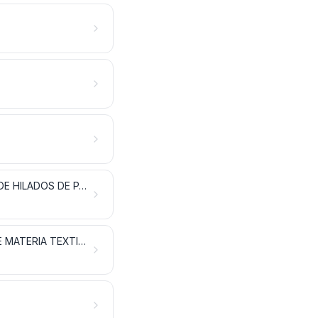
LAS DEMÁS FIBRAS TEXTILES VEGETALES; HILADOS DE PAPEL Y TEJIDOS DE HILADOS DE PAPEL
FILAMENTOS SINTÉTICOS O ARTIFICIALES; TIRAS Y FORMAS SIMILARES DE MATERIA TEXTIL SINTÉTICA O ARTIFICIAL