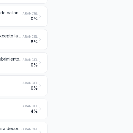
Napas tramadas para neumáticos fabricadas con hilados de alta tenacidad de nailon o demás poliamidas, de poliésteres o de rayón viscosa
ARANCEL
0%
Telas impregnadas, recubiertas, revestidas o estratificadas con plástico (excepto las de la partida 5902)
ARANCEL
8%
Linóleo, incluso cortado; revestimientos para el suelo formados por un recubrimiento o revestimiento aplicado sobre un soporte textil, incluso cortados
ARANCEL
0%
ARANCEL
0%
ARANCEL
4%
Las demás telas impregnadas, recubiertas o revestidas; lienzos pintados para decoraciones de teatro, fondos de estudio o usos análogos
ARANCEL