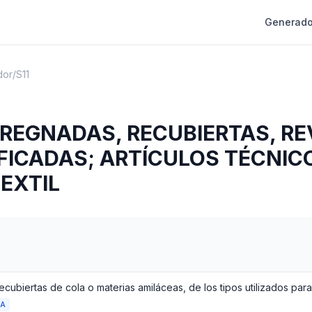
Generado
dor
/
S11
PREGNADAS, RECUBIERTAS, RE
FICADAS; ARTÍCULOS TÉCNIC
EXTIL
DA