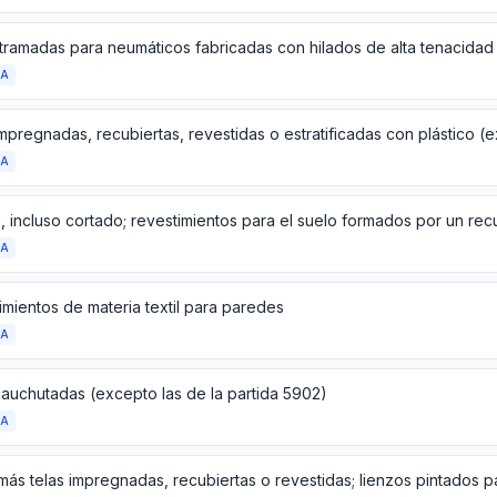
DA
DA
DA
imientos de materia textil para paredes
DA
cauchutadas (excepto las de la partida 5902)
DA