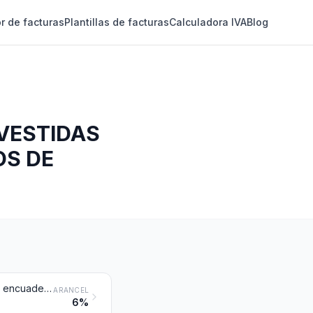
r de facturas
Plantillas de facturas
Calculadora IVA
Blog
VESTIDAS
OS DE
Telas recubiertas de cola o materias amiláceas, de los tipos utilizados para encuadernación, cartonaje, estuchería o usos similares; transparentes textiles para calcar o dibujar; lienzos preparados para pintar; bucarán y telas rígidas similares de los tipos utilizados en sombrerería
ARANCEL
6%