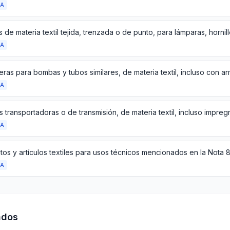
DA
DA
DA
DA
DA
ados