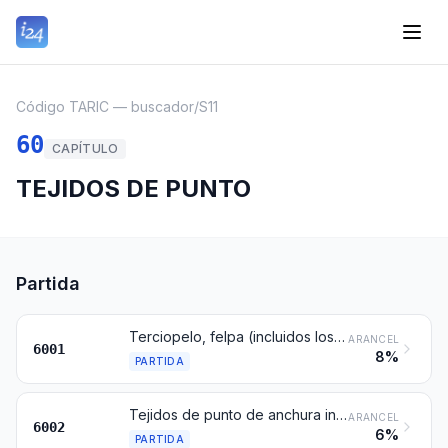
Código TARIC — buscador
/
S11
60
CAPÍTULO
TEJIDOS DE PUNTO
Partida
Terciopelo, felpa (incluidos los tejidos de punto «de pelo largo») y tejidos con bucles, de punto
ARANCEL
6001
8%
PARTIDA
Tejidos de punto de anchura inferior o igual a 30 cm, con un contenido de hilados de elastómeros o de hilos de caucho superior o igual al 5 % en peso (excepto los de la partida 6001)
ARANCEL
6002
6%
PARTIDA