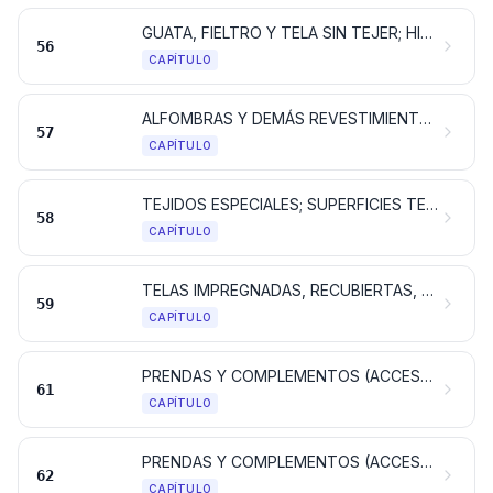
GUATA, FIELTRO Y TELA SIN TEJER; HILADOS ESPECIALES; CORDELES, CUERDAS Y CORDAJES; ARTÍCULOS DE CORDELERÍA
56
CAPÍTULO
ALFOMBRAS Y DEMÁS REVESTIMIENTOS PARA EL SUELO, DE MATERIA TEXTIL
57
CAPÍTULO
TEJIDOS ESPECIALES; SUPERFICIES TEXTILES CON MECHÓN INSERTADO; ENCAJES; TAPICERÍA; PASAMANERÍA; BORDADOS
58
CAPÍTULO
TELAS IMPREGNADAS, RECUBIERTAS, REVESTIDAS O ESTRATIFICADAS; ARTÍCULOS TÉCNICOS DE MATERIA TEXTIL
59
CAPÍTULO
PRENDAS Y COMPLEMENTOS (ACCESORIOS), DE VESTIR, DE PUNTO
61
CAPÍTULO
PRENDAS Y COMPLEMENTOS (ACCESORIOS), DE VESTIR, EXCEPTO LOS DE PUNTO
62
CAPÍTULO