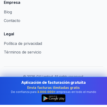
Empresa
Blog
Contacto
Legal
Política de privacidad
Términos de servicio
©
2026
i24 Limited. All rights reserved.
Al servicio de empresas en Spain
Aplicación de facturación gratuita
Envía facturas ilimitadas gratis
Cambiar de país:
Spain
De confianza para
3.000.000+
empresas en todo el mundo