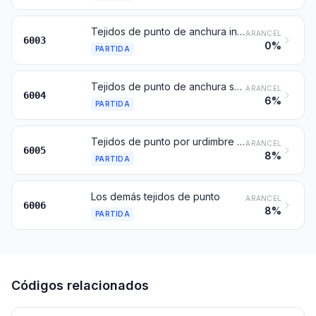
Tejidos de punto de anchura inferior o igual a 30 cm, (excepto los de las partidas 6001 o 6002)
ARANCEL
6003
0%
PARTIDA
Tejidos de punto de anchura superior a 30 cm, con un contenido de hilados de elastómeros o de hilos de caucho superior o igual al 5 % en peso (excepto los de la partida 6001)
ARANCEL
6004
6%
PARTIDA
Tejidos de punto por urdimbre (incluidos los obtenidos en telares de pasamanería), excepto los de las partidas 6001 a 6004
ARANCEL
6005
8%
PARTIDA
Los demás tejidos de punto
ARANCEL
6006
8%
PARTIDA
Códigos relacionados