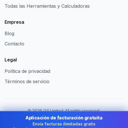
Todas las Herramientas y Calculadoras
Empresa
Blog
Contacto
Legal
Política de privacidad
Términos de servicio
©
2026
i24 Limited. All rights reserved.
Al servicio de empresas en Spain
Aplicación de facturación gratuita
Envía facturas ilimitadas gratis
Cambiar de país:
Spain