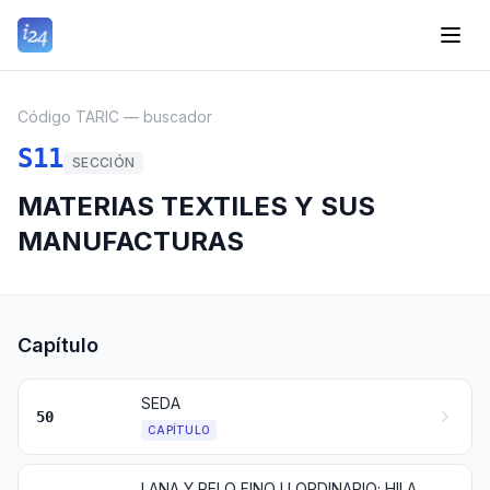
Código TARIC — buscador
S11
SECCIÓN
MATERIAS TEXTILES Y SUS
MANUFACTURAS
Capítulo
SEDA
50
CAPÍTULO
LANA Y PELO FINO U ORDINARIO; HILADOS Y TEJIDOS DE CRIN