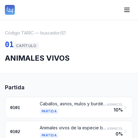
Código TARIC — buscador
/
S1
01
CAPÍTULO
ANIMALES VIVOS
Partida
Caballos, asnos, mulos y burdéganos, vivos
ARANCEL
0101
10%
PARTIDA
Animales vivos de la especie bovina
ARANCEL
0102
0%
PARTIDA