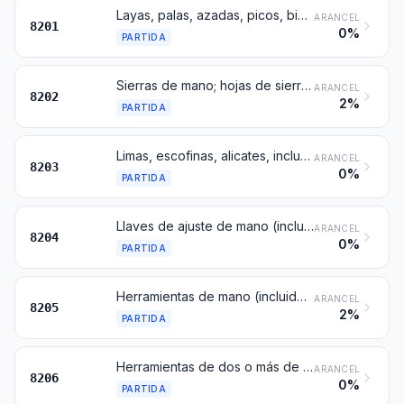
Layas, palas, azadas, picos, binaderas, horcas de labranza, rastrillos y raederas; hachas, hocinos y herramientas similares con filo; tijeras de podar de cualquier tipo, hoces y guadañas; cuchillos para heno o para paja, cizallas para setos, cuñas y demás herramientas de mano, agrícolas, hortícolas o forestales
ARANCEL
8201
0%
PARTIDA
Sierras de mano; hojas de sierra de cualquier clase (incluidas las fresas sierra y las hojas sin dentar)
ARANCEL
8202
2%
PARTIDA
Limas, escofinas, alicates, incluso cortantes, tenazas, pinzas, cizallas para metales, cortatubos, cortapernos, sacabocados y herramientas similares, de mano
ARANCEL
8203
0%
PARTIDA
Llaves de ajuste de mano (incluidas las llaves dinamométricas); cubos (vasos) de ajuste intercambiables, incluso con mango
ARANCEL
8204
0%
PARTIDA
Herramientas de mano (incluidos los diamantes de vidriero), no expresadas ni comprendidas en otra parte; lámparas de soldar y similares; tornillos de banco, prensas de carpintero y similares, excepto los que sean accesorios o partes de máquinas herramienta o de máquinas para cortar por chorro de agua; yunques; fraguas portátiles; muelas de mano o pedal, con bastidor
ARANCEL
8205
2%
PARTIDA
Herramientas de dos o más de las partidas 8202 a 8205, acondicionadas en juegos para la venta al por menor
ARANCEL
8206
0%
PARTIDA