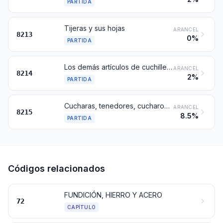
PARTIDA
Tijeras y sus hojas
ARANCEL
8213
0%
PARTIDA
Los demás artículos de cuchillería (por ejemplo: máquinas de cortar el pelo o de esquilar, cuchillas de picar carne, tajaderas de carnicería o cocina y cortapapeles); herramientas y juegos de herramientas de manicura o de pedicura (incluidas las limas para uñas)
ARANCEL
8214
2%
PARTIDA
Cucharas, tenedores, cucharones, espumaderas, palas para tarta, cuchillos para pescado o mantequilla (manteca), pinzas para azúcar y artículos similares
ARANCEL
8215
8.5%
PARTIDA
Códigos relacionados
FUNDICIÓN, HIERRO Y ACERO
72
CAPÍTULO