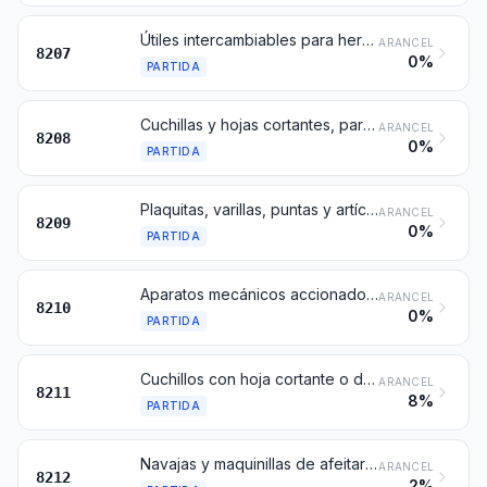
Útiles intercambiables para herramientas de mano, incluso mecánicas, o para máquinas herramienta (por ejemplo: de embutir, estampar, punzonar, roscar (incluso aterrajar), taladrar, escariar, brochar, fresar, tornear, atornillar), incluidas las hileras de extrudir o de estirar (trefilar) metal, así como los útiles de perforación o sondeo
ARANCEL
8207
0%
PARTIDA
Cuchillas y hojas cortantes, para máquinas o aparatos mecánicos
ARANCEL
8208
0%
PARTIDA
Plaquitas, varillas, puntas y artículos similares para útiles, sin montar, de cermet
ARANCEL
8209
0%
PARTIDA
Aparatos mecánicos accionados a mano, de peso inferior o igual a 10 kg, utilizados para preparar, acondicionar o servir alimentos o bebidas
ARANCEL
8210
0%
PARTIDA
Cuchillos con hoja cortante o dentada, incluidas las navajas de podar, y sus hojas (excepto los artículos de la partida 8208)
ARANCEL
8211
8%
PARTIDA
Navajas y maquinillas de afeitar y sus hojas (incluidos los esbozos en fleje)
ARANCEL
8212
2%