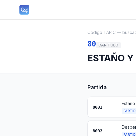
Código TARIC — busca
80
CAPÍTULO
ESTAÑO Y
Partida
Estaño
8001
PARTI
Desper
8002
PARTI