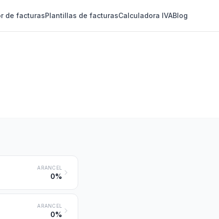
r de facturas
Plantillas de facturas
Calculadora IVA
Blog
ARANCEL
0%
ARANCEL
0%