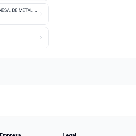
HERRAMIENTAS Y ÚTILES, ARTÍCULOS DE CUCHILLERÍA Y CUBIERTOS DE MESA, DE METAL COMÚN; PARTES DE ESTOS ARTÍCULOS, DE METAL COMÚN
Empresa
Legal