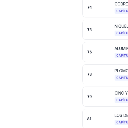
COBRE
74
CAPÍT
NÍQUE
75
CAPÍT
ALUMI
76
CAPÍT
PLOMO
78
CAPÍT
CINC 
79
CAPÍT
LOS D
81
CAPÍT