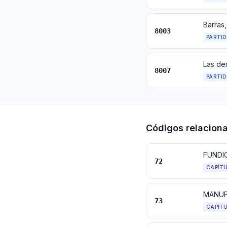
Barras,
8003
PARTI
Las de
8007
PARTI
Códigos relacion
FUNDI
72
CAPÍT
MANUF
73
CAPÍT