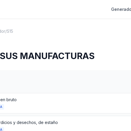
Generado
dor
/
S15
 SUS MANUFACTURAS
 en bruto
DA
dicios y desechos, de estaño
DA