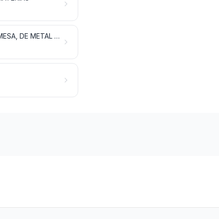
HERRAMIENTAS Y ÚTILES, ARTÍCULOS DE CUCHILLERÍA Y CUBIERTOS DE MESA, DE METAL COMÚN; PARTES DE ESTOS ARTÍCULOS, DE METAL COMÚN