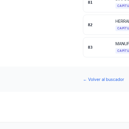
81
CAPÍT
82
CAPÍT
MANUF
83
CAPÍT
←
Volver al buscador