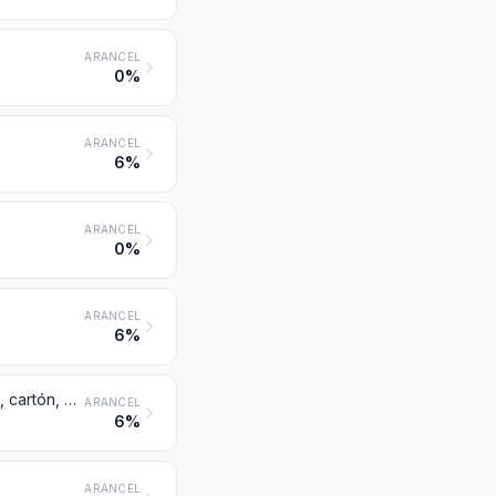
ARANCEL
0%
ARANCEL
6%
ARANCEL
0%
ARANCEL
6%
Hojas y tiras, delgadas, de aluminio, incluso impresas o fijadas sobre papel, cartón, plástico o soportes similares, de espesor inferior o igual a 0,2 mm (sin incluir el soporte)
ARANCEL
6%
ARANCEL