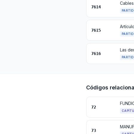
Cables,
7614
PARTI
7615
PARTI
Las de
7616
PARTI
Códigos relacion
FUNDI
72
CAPÍT
MANUF
73