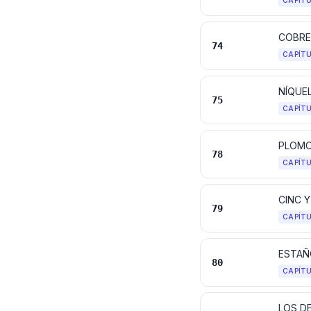
CAPÍT
COBRE
74
CAPÍT
NÍQUE
75
CAPÍT
PLOMO
78
CAPÍT
CINC 
79
CAPÍT
ESTAÑ
80
CAPÍT
LOS D