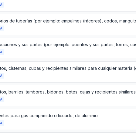
DA
DA
DA
DA
DA
entes para gas comprimido o licuado, de aluminio
DA