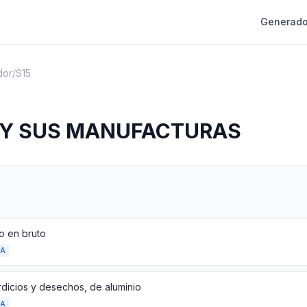
Generado
dor
/
S15
 Y SUS MANUFACTURAS
o en bruto
DA
dicios y desechos, de aluminio
DA