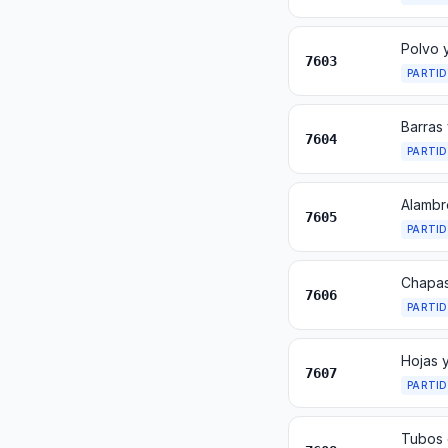
Polvo y
7603
PARTI
Barras 
7604
PARTI
Alambr
7605
PARTI
Chapas
7606
PARTI
7607
PARTI
Tubos 