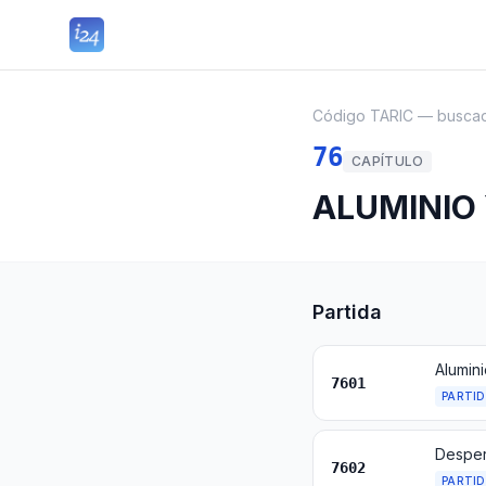
Código TARIC — busca
76
CAPÍTULO
ALUMINIO
Partida
Alumini
7601
PARTI
Desper
7602
PARTI