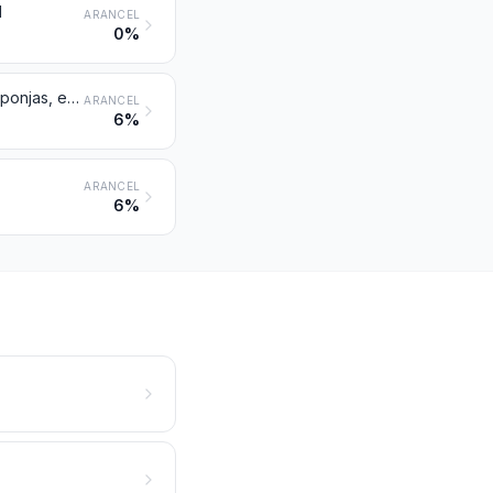
d
ARANCEL
0%
Artículos de uso doméstico, higiene o tocador y sus partes, de aluminio; esponjas, estropajos, guantes y artículos similares para fregar, lustrar o usos análogos, de aluminio
ARANCEL
6%
ARANCEL
6%