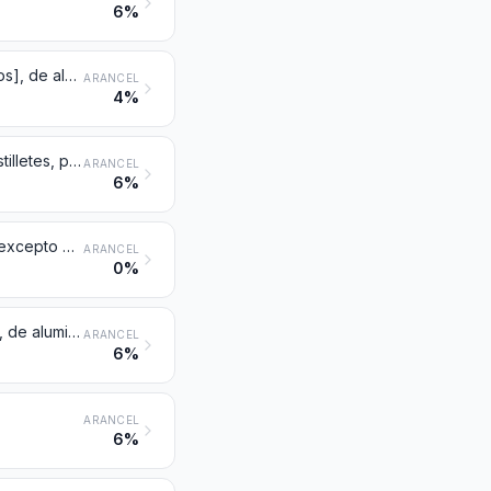
6%
Accesorios de tuberías [por ejemplo: empalmes (rácores), codos, manguitos], de aluminio
ARANCEL
4%
Construcciones y sus partes (por ejemplo: puentes y sus partes, torres, castilletes, pilares, columnas, armazones para techumbre, techados, puertas y ventanas y sus marcos, contramarcos y umbrales, barandillas), de aluminio (excepto las construcciones prefabricadas de la partida 9406); chapas, barras, perfiles, tubos y similares, de aluminio, preparados para la construcción
ARANCEL
6%
Depósitos, cisternas, cubas y recipientes similares para cualquier materia (excepto gas comprimido o licuado), de aluminio, de capacidad superior a 300 l, sin dispositivos mecánicos ni térmicos, incluso con revestimiento interior o calorífugo
ARANCEL
0%
Depósitos, barriles, tambores, bidones, botes, cajas y recipientes similares, de aluminio (incluidos los envases tubulares rígidos o flexibles), para cualquier materia (excepto gas comprimido o licuado), de capacidad inferior o igual a 300 l, sin dispositivos mecánicos ni térmicos, incluso con revestimiento interior o calorífugo
ARANCEL
6%
ARANCEL
6%