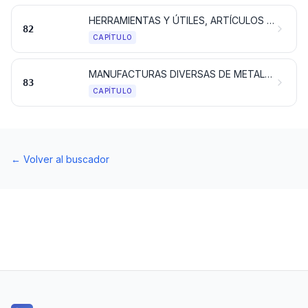
HERRAMIENTAS Y ÚTILES, ARTÍCULOS DE CUCHILLERÍA Y CUBIERTOS DE MESA, DE METAL COMÚN; PARTES DE ESTOS ARTÍCULOS, DE METAL COMÚN
82
CAPÍTULO
MANUFACTURAS DIVERSAS DE METAL COMÚN
83
CAPÍTULO
←
Volver al buscador