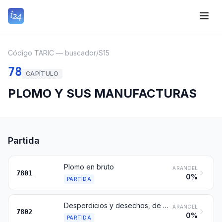
Código TARIC — buscador
/
S15
78
CAPÍTULO
PLOMO Y SUS MANUFACTURAS
Partida
Plomo en bruto
ARANCEL
7801
0%
PARTIDA
Desperdicios y desechos, de plomo
ARANCEL
7802
0%
PARTIDA