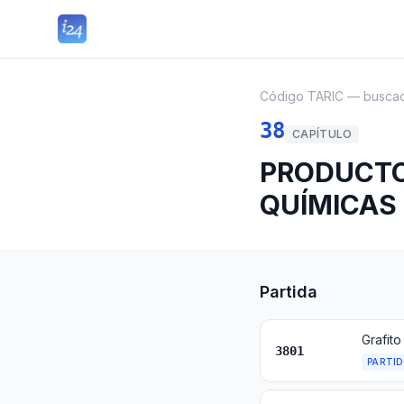
Código TARIC — busca
38
CAPÍTULO
PRODUCTO
QUÍMICAS
Partida
3801
PARTI