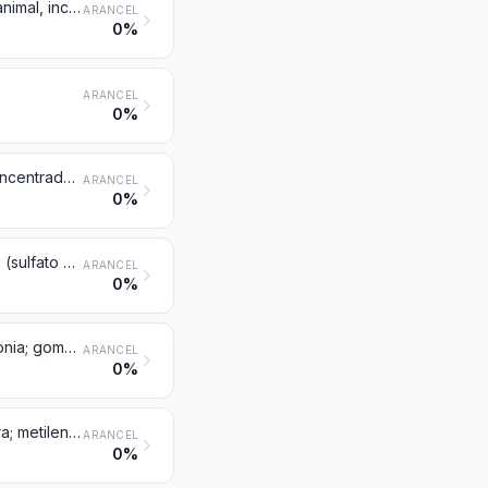
Carbón activado; materias minerales naturales activadas; negro de origen animal, incluido el agotado
ARANCEL
0%
ARANCEL
0%
Lejías residuales de la fabricación de pastas de celulosa, aunque estén concentradas, desazucaradas o tratadas químicamente, incluidos los lignosulfonatos (excepto el tall oil de la partida 3803)
ARANCEL
0%
Esencias de trementina, de madera de pino o de pasta celulósica al sulfato (sulfato de trementina) y demás esencias terpénicas procedentes de la destilación o de otros tratamientos de la madera de coníferas; dipenteno en bruto; esencia de pasta celulósica al bisulfito (bisulfito de trementina) y demás paracimenos en bruto; aceite de pino con alfa-terpineol como componente principal
ARANCEL
0%
Colofonias y ácidos resínicos, y sus derivados; esencia y aceites de colofonia; gomas fundidas
ARANCEL
0%
Alquitranes de madera; aceites de alquitrán de madera; creosota de madera; metileno (nafta de madera); pez vegetal; pez de cervecería y preparaciones similares a base de colofonia, de ácidos resínicos o de pez vegetal
ARANCEL
0%