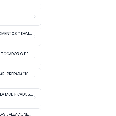
EXTRACTOS CURTIENTES O TINTÓREOS; TANINOS Y SUS DERIVADOS; PIGMENTOS Y DEMÁS MATERIAS COLORANTES; PINTURAS Y BARNICES; MÁSTIQUES; TINTAS
ACEITES ESENCIALES Y RESINOIDES; PREPARACIONES DE PERFUMERÍA, DE TOCADOR O DE COSMÉTICA
JABÓN, AGENTES DE SUPERFICIE ORGÁNICOS, PREPARACIONES PARA LAVAR, PREPARACIONES LUBRICANTES, CERAS ARTIFICIALES, CERAS PREPARADAS, PRODUCTOS DE LIMPIEZA, VELAS Y ARTÍCULOS SIMILARES, PASTAS PARA MODELAR, «CERAS PARA ODONTOLOGÍA» Y PREPARACIONES PARA ODONTOLOGÍA A BASE DE YESO FRAGUABLE
MATERIAS ALBUMINOIDEAS; PRODUCTOS A BASE DE ALMIDÓN O DE FÉCULA MODIFICADOS; COLAS; ENZIMAS
PÓLVORA Y EXPLOSIVOS; ARTÍCULOS DE PIROTECNIA; FÓSFOROS (CERILLAS); ALEACIONES PIROFÓRICAS; MATERIAS INFLAMABLES