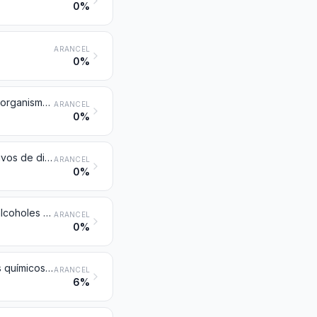
0%
ARANCEL
0%
Medios de cultivo preparados para el desarrollo o mantenimiento de microorganismos (incluidos los virus y organismos similares) o de células vegetales, humanas o animales
ARANCEL
0%
Reactivos de diagnóstico o de laboratorio sobre cualquier soporte y reactivos de diagnóstico o de laboratorio preparados, incluso sobre soporte, incluso presentados en kits, excepto los de la partida 3006; materiales de referencia certificados
ARANCEL
0%
Ácidos grasos monocarboxílicos industriales; aceites ácidos del refinado; alcoholes grasos industriales
ARANCEL
0%
Preparaciones aglutinantes para moldes o núcleos de fundición; productos químicos y preparaciones de la industria química o de las industrias conexas, incluidas las mezclas de productos naturales, no expresados ni comprendidos en otra parte
ARANCEL
6%