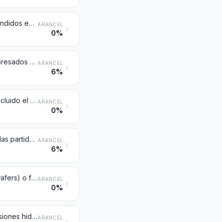
Disolventes y diluyentes orgánicos compuestos, no expresados ni comprendidos en otra parte; preparaciones para quitar pinturas o barnices
ARANCEL
0%
Iniciadores y aceleradores de reacción y preparaciones catalíticas, no expresados ni comprendidos en otra parte
ARANCEL
6%
Cementos, morteros, hormigones y preparaciones similares, refractarios, incluido el aglomerado de dolomita, excepto los productos de la partida 3801
ARANCEL
0%
Mezclas de alquilbencenos y mezclas de alquilnaftalenos (excepto las de las partidas 2707 o 2902)
ARANCEL
6%
Elementos químicos dopados para uso en electrónica, en discos, obleas(wafers) o formas análogas; compuestos químicos dopados para uso en electrónica
ARANCEL
0%
Líquidos para frenos hidráulicos y demás líquidos preparados para transmisiones hidráulicas, sin aceites de petróleo ni de mineral bituminoso o con un contenido inferior al 70 % en peso de dichos aceites
ARANCEL