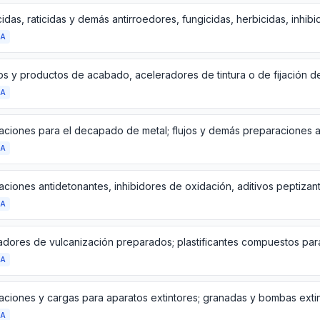
DA
DA
DA
DA
DA
aciones y cargas para aparatos extintores; granadas y bombas exti
DA