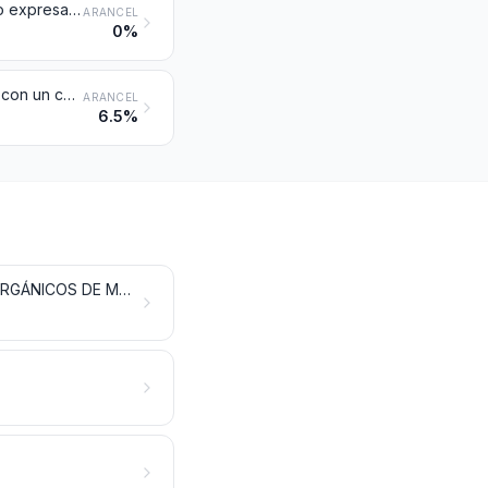
Productos residuales de la industria química o de las industrias conexas, no expresados ni comprendidos en otra parte; desechos municipales; lodos de depuración; los demás desechos citados en la Nota 6 del presente Capítulo
ARANCEL
0%
Biodiésel y sus mezclas, sin aceites de petróleo o de mineral bituminoso o con un contenido inferior al 70 % en peso
ARANCEL
6.5%
PRODUCTOS QUÍMICOS INORGÁNICOS; COMPUESTOS INORGÁNICOS U ORGÁNICOS DE METAL PRECIOSO, DE ELEMENTOS RADIACTIVOS, DE METALES DE LAS TIERRAS RARAS O DE ISÓTOPOS