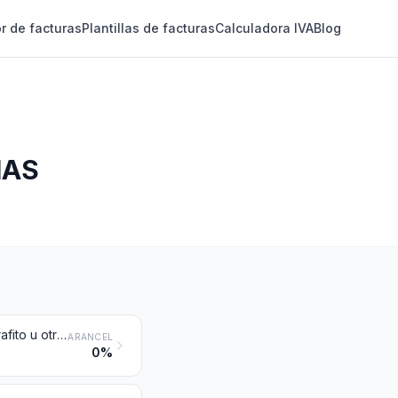
r de facturas
Plantillas de facturas
Calculadora IVA
Blog
IAS
Grafito artificial; grafito coloidal o semicoloidal; preparaciones a base de grafito u otros carbonos, en pasta, bloques, plaquitas u otras semimanufacturas
ARANCEL
0%