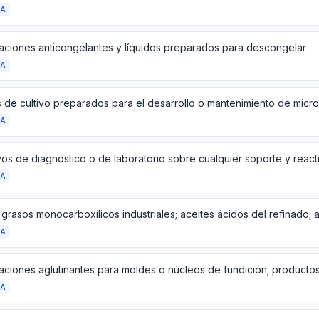
DA
aciones anticongelantes y líquidos preparados para descongelar
DA
DA
DA
DA
DA