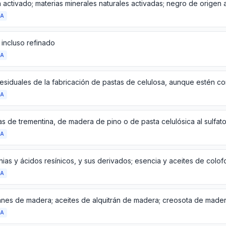
DA
l, incluso refinado
DA
DA
DA
DA
DA