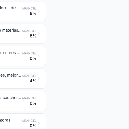
Insecticidas, raticidas y demás antirroedores, fungicidas, herbicidas, inhibidores de germinación y reguladores del crecimiento de las plantas, desinfectantes y productos similares, presentados en formas o en envases para la venta al por menor, o como preparaciones o artículos tales como cintas, mechas y velas, azufradas, y papeles matamoscas
ARANCEL
6%
Aprestos y productos de acabado, aceleradores de tintura o de fijación de materias colorantes y demás productos y preparaciones (por ejemplo: aprestos y mordientes), de los tipos utilizados en la industria textil, del papel, del cuero o industrias similares, no expresados ni comprendidos en otra parte
ARANCEL
8%
Preparaciones para el decapado de metal; flujos y demás preparaciones auxiliares para soldar metal; pastas y polvos para soldar, constituidos por metal y otros productos; preparaciones de los tipos utilizados para recubrir o rellenar electrodos o varillas de soldadura
ARANCEL
0%
Preparaciones antidetonantes, inhibidores de oxidación, aditivos peptizantes, mejoradores de viscosidad, anticorrosivos y demás aditivos preparados para aceites minerales, incluida la gasolina, u otros líquidos utilizados para los mismos fines que los aceites minerales
ARANCEL
4%
Aceleradores de vulcanización preparados; plastificantes compuestos para caucho o plástico, no expresados ni comprendidos en otra parte; preparaciones antioxidantes y demás estabilizantes compuestos para caucho o plástico
ARANCEL
0%
ntoras
ARANCEL
0%