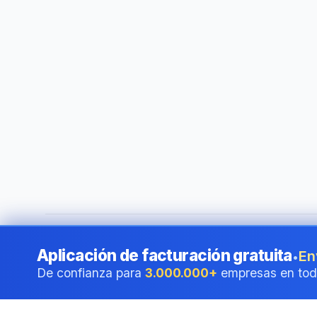
©
2026
i24 Limited. All rights reserved.
•
Al servicio de em
Aplicación de facturación gratuita
En
•
De confianza para
3.000.000+
empresas en tod