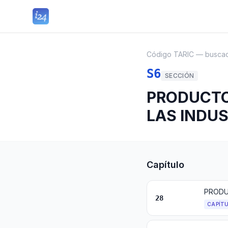
Código TARIC — busca
S6
SECCIÓN
PRODUCTO
LAS INDU
Capítulo
28
CAPÍT