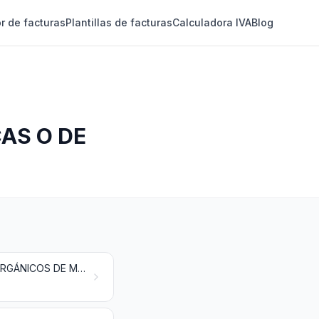
r de facturas
Plantillas de facturas
Calculadora IVA
Blog
AS O DE
PRODUCTOS QUÍMICOS INORGÁNICOS; COMPUESTOS INORGÁNICOS U ORGÁNICOS DE METAL PRECIOSO, DE ELEMENTOS RADIACTIVOS, DE METALES DE LAS TIERRAS RARAS O DE ISÓTOPOS