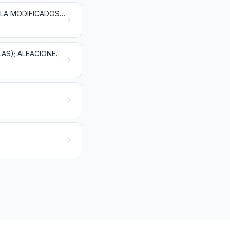
MATERIAS ALBUMINOIDEAS; PRODUCTOS A BASE DE ALMIDÓN O DE FÉCULA MODIFICADOS; COLAS; ENZIMAS
PÓLVORA Y EXPLOSIVOS; ARTÍCULOS DE PIROTECNIA; FÓSFOROS (CERILLAS); ALEACIONES PIROFÓRICAS; MATERIAS INFLAMABLES