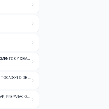
EXTRACTOS CURTIENTES O TINTÓREOS; TANINOS Y SUS DERIVADOS; PIGMENTOS Y DEMÁS MATERIAS COLORANTES; PINTURAS Y BARNICES; MÁSTIQUES; TINTAS
ACEITES ESENCIALES Y RESINOIDES; PREPARACIONES DE PERFUMERÍA, DE TOCADOR O DE COSMÉTICA
JABÓN, AGENTES DE SUPERFICIE ORGÁNICOS, PREPARACIONES PARA LAVAR, PREPARACIONES LUBRICANTES, CERAS ARTIFICIALES, CERAS PREPARADAS, PRODUCTOS DE LIMPIEZA, VELAS Y ARTÍCULOS SIMILARES, PASTAS PARA MODELAR, «CERAS PARA ODONTOLOGÍA» Y PREPARACIONES PARA ODONTOLOGÍA A BASE DE YESO FRAGUABLE