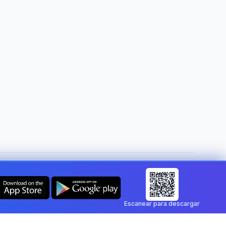
Cambiar de país:
Spain
Escanear para descargar