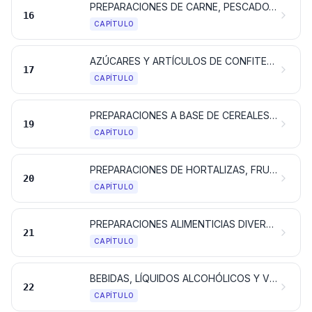
PREPARACIONES DE CARNE, PESCADO, CRUSTÁCEOS, MOLUSCOS O DEMÁS INVERTEBRADOS ACUÁTICOS, O DE INSECTOS
16
CAPÍTULO
AZÚCARES Y ARTÍCULOS DE CONFITERÍA
17
CAPÍTULO
PREPARACIONES A BASE DE CEREALES, HARINA, ALMIDÓN, FÉCULA O LECHE; PRODUCTOS DE PASTELERÍA
19
CAPÍTULO
PREPARACIONES DE HORTALIZAS, FRUTAS U OTROS FRUTOS O DEMÁS PARTES DE PLANTAS
20
CAPÍTULO
PREPARACIONES ALIMENTICIAS DIVERSAS
21
CAPÍTULO
BEBIDAS, LÍQUIDOS ALCOHÓLICOS Y VINAGRE
22
CAPÍTULO