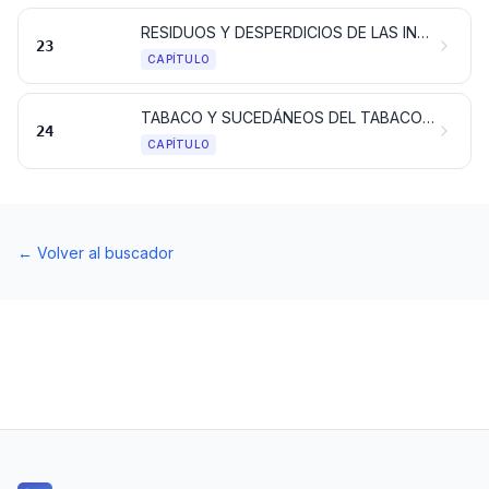
RESIDUOS Y DESPERDICIOS DE LAS INDUSTRIAS ALIMENTARIAS; ALIMENTOS PREPARADOS PARA ANIMALES
23
CAPÍTULO
TABACO Y SUCEDÁNEOS DEL TABACO ELABORADOS; PRODUCTOS, INCLUSO CON NICOTINA, DESTINADOS PARA LA INHALACIÓN SIN COMBUSTIÓN; OTROS PRODUCTOS QUE CONTENGAN NICOTINA DESTINADOS PARA LA ABSORCIÓN DE NICOTINA EN EL CUERPO HUMANO
24
CAPÍTULO
←
Volver al buscador