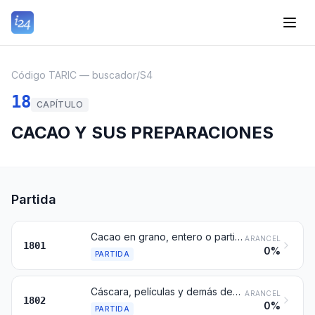
Código TARIC — buscador
/
S4
18
CAPÍTULO
CACAO Y SUS PREPARACIONES
Partida
Cacao en grano, entero o partido, crudo o tostado
ARANCEL
1801
0%
PARTIDA
Cáscara, películas y demás desechos de cacao
ARANCEL
1802
0%
PARTIDA