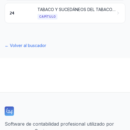
TABACO Y SUCEDÁNEOS DEL TABACO ELABORADOS; PRODUCTOS, INCLUSO CON NICOTINA, DESTINADOS PARA LA INHALACIÓN SIN COMBUSTIÓN; OTROS PRODUCTOS QUE CONTENGAN NICOTINA DESTINADOS PARA LA ABSORCIÓN DE NICOTINA EN EL CUERPO HUMANO
24
CAPÍTULO
←
Volver al buscador
Software de contabilidad profesional utilizado por