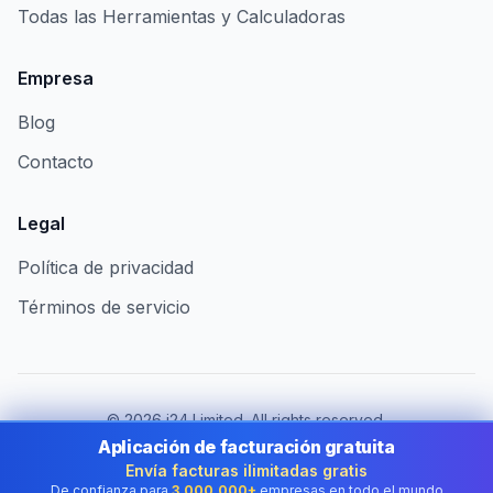
Todas las Herramientas y Calculadoras
Empresa
Blog
Contacto
Legal
Política de privacidad
Términos de servicio
©
2026
i24 Limited. All rights reserved.
Al servicio de empresas en Spain
Aplicación de facturación gratuita
Envía facturas ilimitadas gratis
Cambiar de país:
Spain
De confianza para
3.000.000+
empresas en todo el mundo