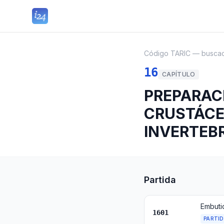
Código TARIC — busca
16
CAPÍTULO
PREPARAC
CRUSTÁCE
INVERTEB
Partida
1601
PARTI