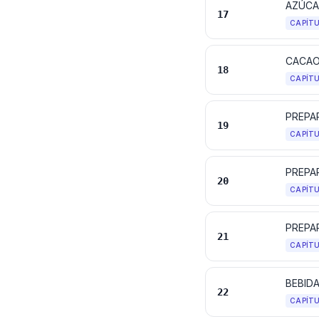
AZÚCA
17
CAPÍT
CACAO
18
CAPÍT
19
CAPÍT
20
CAPÍT
PREPA
21
CAPÍT
BEBID
22
CAPÍT