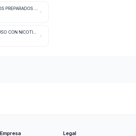
RESIDUOS Y DESPERDICIOS DE LAS INDUSTRIAS ALIMENTARIAS; ALIMENTOS PREPARADOS PARA ANIMALES
TABACO Y SUCEDÁNEOS DEL TABACO ELABORADOS; PRODUCTOS, INCLUSO CON NICOTINA, DESTINADOS PARA LA INHALACIÓN SIN COMBUSTIÓN; OTROS PRODUCTOS QUE CONTENGAN NICOTINA DESTINADOS PARA LA ABSORCIÓN DE NICOTINA EN EL CUERPO HUMANO
Empresa
Legal