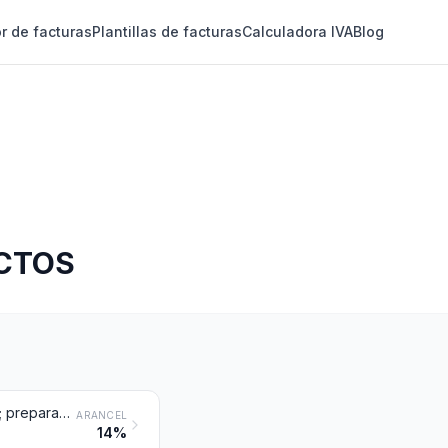
r de facturas
Plantillas de facturas
Calculadora IVA
Blog
ECTOS
Embutidos y productos similares de carne, despojos, sangre o de insectos; preparaciones alimenticias a base de estos productos
ARANCEL
14%