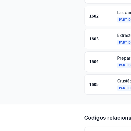
Las de
1602
PARTI
1603
PARTI
1604
PARTI
Crustá
1605
PARTI
Códigos relacion