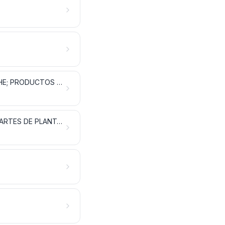
PREPARACIONES A BASE DE CEREALES, HARINA, ALMIDÓN, FÉCULA O LECHE; PRODUCTOS DE PASTELERÍA
PREPARACIONES DE HORTALIZAS, FRUTAS U OTROS FRUTOS O DEMÁS PARTES DE PLANTAS