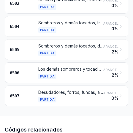
ARANCEL
6502
0%
PARTIDA
Sombreros y demás tocados, trenzados o fabricados por unión de tiras de cualquier materia, incluso guarnecidos
ARANCEL
6504
0%
PARTIDA
Sombreros y demás tocados, de punto o confeccionados con encaje, fieltro u otro producto textil, en pieza (pero no en tiras), incluso guarnecidos; redecillas para el cabello, de cualquier materia, incluso guarnecidas
ARANCEL
6505
2%
PARTIDA
Los demás sombreros y tocados, incluso guarnecidos
ARANCEL
6506
2%
PARTIDA
Desudadores, forros, fundas, armaduras, viseras y barboquejos (barbijos), para sombreros y demás tocados
ARANCEL
6507
0%
PARTIDA
Códigos relacionados