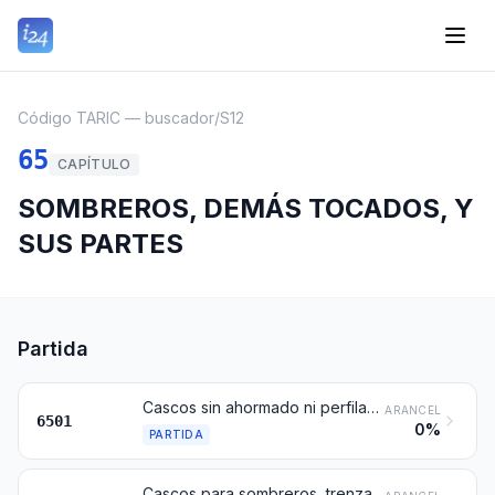
Código TARIC — buscador
/
S12
65
CAPÍTULO
SOMBREROS, DEMÁS TOCADOS, Y
SUS PARTES
Partida
Cascos sin ahormado ni perfilado del ala, platos (discos) y cilindros, aunque estén cortados en el sentido de la altura, de fieltro, para sombreros
ARANCEL
6501
0%
PARTIDA
Cascos para sombreros, trenzados o fabricados por unión de tiras de cualquier materia, sin ahormado ni perfilado del ala y sin guarnecer