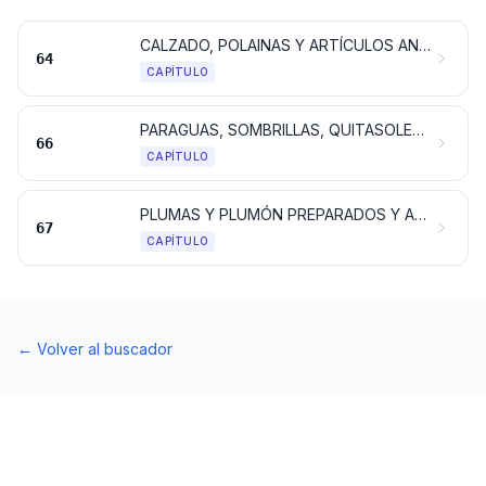
CALZADO, POLAINAS Y ARTÍCULOS ANÁLOGOS; PARTES DE ESTOS ARTÍCULOS
64
CAPÍTULO
PARAGUAS, SOMBRILLAS, QUITASOLES, BASTONES, BASTONES ASIENTO, LÁTIGOS, FUSTAS, Y SUS PARTES
66
CAPÍTULO
PLUMAS Y PLUMÓN PREPARADOS Y ARTÍCULOS DE PLUMAS O PLUMÓN; FLORES ARTIFICIALES; MANUFACTURAS DE CABELLO
67
CAPÍTULO
←
Volver al buscador