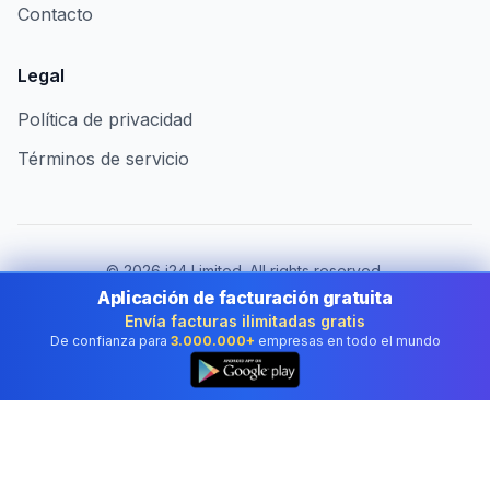
Contacto
Legal
Política de privacidad
Términos de servicio
©
2026
i24 Limited. All rights reserved.
Al servicio de empresas en Spain
Aplicación de facturación gratuita
Envía facturas ilimitadas gratis
Cambiar de país:
Spain
De confianza para
3.000.000+
empresas en todo el mundo