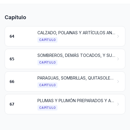
Capítulo
CALZADO, POLAINAS Y ARTÍCULOS ANÁLOGOS; PARTES DE ESTOS ARTÍCULOS
64
CAPÍTULO
SOMBREROS, DEMÁS TOCADOS, Y SUS PARTES
65
CAPÍTULO
PARAGUAS, SOMBRILLAS, QUITASOLES, BASTONES, BASTONES ASIENTO, LÁTIGOS, FUSTAS, Y SUS PARTES
66
CAPÍTULO
PLUMAS Y PLUMÓN PREPARADOS Y ARTÍCULOS DE PLUMAS O PLUMÓN; FLORES ARTIFICIALES; MANUFACTURAS DE CABELLO
67
CAPÍTULO