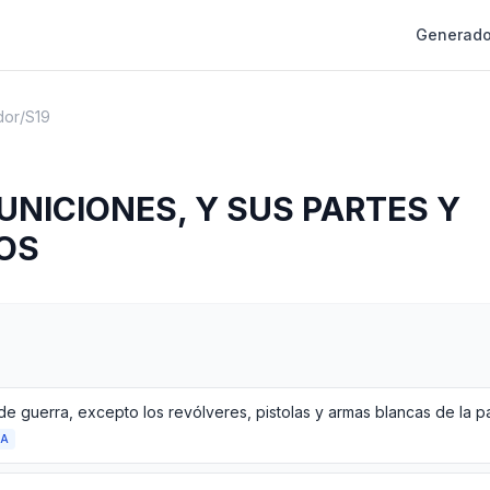
Generado
dor
/
S19
NICIONES, Y SUS PARTES Y
OS
de guerra, excepto los revólveres, pistolas y armas blancas de la p
DA