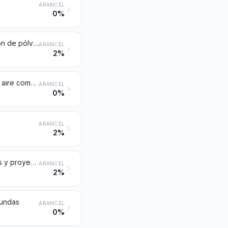
ARANCEL
0%
Las demás armas de fuego y artefactos similares que utilicen la deflagración de pólvora (por ejemplo: armas de caza, armas de avancarga, pistolas lanzacohete y demás artefactos concebidos únicamente para lanzar cohetes de señal, pistolas y revólveres de fogueo, pistolas de matarife, cañones lanzacabos)
ARANCEL
2%
Las demás armas [por ejemplo: armas largas y pistolas de muelle (resorte), aire comprimido o gas, porras], excepto las de la partida 9307
ARANCEL
0%
ARANCEL
2%
Bombas, granadas, torpedos, minas, misiles, cartuchos y demás municiones y proyectiles, y sus partes, incluidas las postas, perdigones y tacos para cartuchos
ARANCEL
2%
fundas
ARANCEL
0%