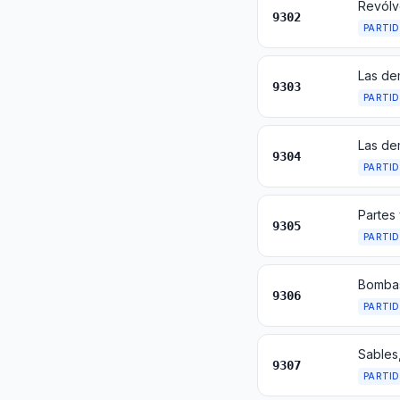
Revólv
9302
PARTI
9303
PARTI
9304
PARTI
Partes 
9305
PARTI
9306
PARTI
Sables
9307
PARTI