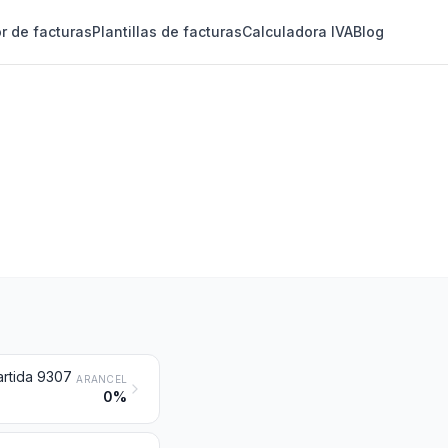
r de facturas
Plantillas de facturas
Calculadora IVA
Blog
artida 9307
ARANCEL
0%