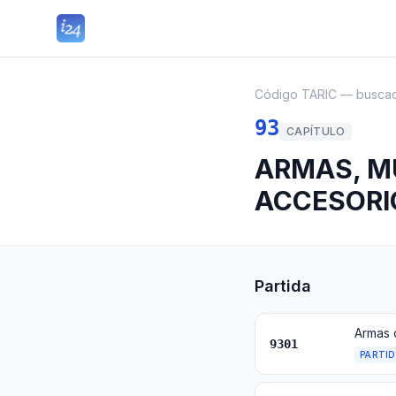
Código TARIC — busca
93
CAPÍTULO
ARMAS, MU
ACCESORI
Partida
Armas 
9301
PARTI