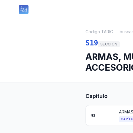
Código TARIC — busca
S19
SECCIÓN
ARMAS, MU
ACCESORI
Capítulo
ARMAS
93
CAPÍT