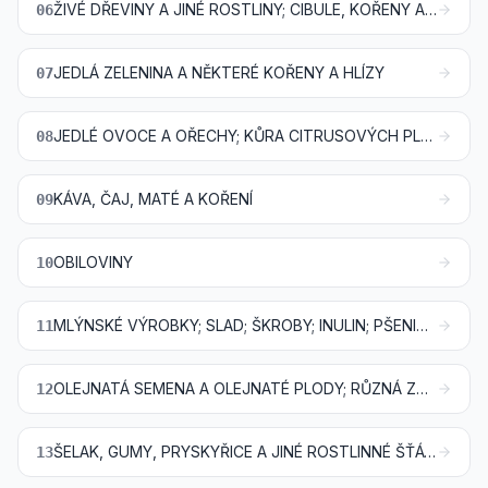
ŽIVÉ DŘEVINY A JINÉ ROSTLINY; CIBULE, KOŘENY A PODOBNÉ; ŘEZANÉ KVĚTINY A OKRASNÁ ZELEŇ
06
JEDLÁ ZELENINA A NĚKTERÉ KOŘENY A HLÍZY
07
JEDLÉ OVOCE A OŘECHY; KŮRA CITRUSOVÝCH PLODŮ NEBO MELOUNŮ
08
KÁVA, ČAJ, MATÉ A KOŘENÍ
09
OBILOVINY
10
MLÝNSKÉ VÝROBKY; SLAD; ŠKROBY; INULIN; PŠENIČNÝ LEPEK
11
OLEJNATÁ SEMENA A OLEJNATÉ PLODY; RŮZNÁ ZRNA, SEMENA A PLODY; PRŮMYSLOVÉ NEBO LÉČIVÉ ROSTLINY; SLÁMA A PÍCNINY
12
ŠELAK, GUMY, PRYSKYŘICE A JINÉ ROSTLINNÉ ŠŤÁVY A VÝTAŽKY
13