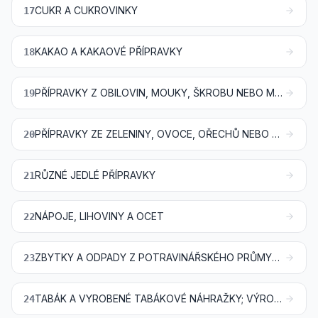
CUKR A CUKROVINKY
17
KAKAO A KAKAOVÉ PŘÍPRAVKY
18
PŘÍPRAVKY Z OBILOVIN, MOUKY, ŠKROBU NEBO MLÉKA; JEMNÉ PEČIVO
19
PŘÍPRAVKY ZE ZELENINY, OVOCE, OŘECHŮ NEBO JINÝCH ČÁSTÍ ROSTLIN
20
RŮZNÉ JEDLÉ PŘÍPRAVKY
21
NÁPOJE, LIHOVINY A OCET
22
ZBYTKY A ODPADY Z POTRAVINÁŘSKÉHO PRŮMYSLU; PŘIPRAVENÉ KRMIVO
23
TABÁK A VYROBENÉ TABÁKOVÉ NÁHRAŽKY; VÝROBKY, TÉŽ OBSAHUJÍCÍ NIKOTIN, URČENÉ K VDECHOVÁNÍ BEZ SPALOVÁNÍ; JINÉ VÝROBKY OBSAHUJÍCÍ NIKOTIN URČENÉ K DODÁVÁNÍ NIKOTINU DO LIDSKÉHO TĚLA
24