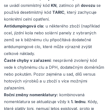
se uvádí osmimístný kód
KN
, zatímco při
dovozu
se
používá desetimístný kód
TARIC
, který zachycuje
konkrétní celní opatření.
Antidumpingová cla:
u některého zboží (například
ocel, jízdní kola nebo solární panely z vybraných
zemí) se k běžnému clu připočítává dodatečné
antidumpingové clo, které může výrazně zvýšit
celkové náklady.
Časté chyby v zařazení:
nesprávně zvolený kód
vede k chybnému clu a DPH, dodatečným doměrkům
nebo pokutám. Pozor zejména u sad, dílů versus
hotových výrobků a u zboží s více možnými
zařazeními.
Roční změny nomenklatury:
kombinovaná
nomenklatura se aktualizuje vždy k
1. lednu
. Kódy,
které platily loni, nemusí letos existovat, proto je