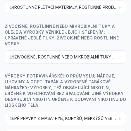
ROSTLINNÉ PLETACÍ MATERIÁLY; ROSTLINNÉ PRODUKTY, JINDE NEUVEDENÉ ANI NEZAHRNUTÉ
14
ŽIVOČIŠNÉ, ROSTLINNÉ NEBO MIKROBIÁLNÍ TUKY A
OLEJE A VÝROBKY VZNIKLÉ JEJICH ŠTĚPENÍM;
UPRAVENÉ JEDLÉ TUKY; ŽIVOČIŠNÉ NEBO ROSTLINNÉ
VOSKY
ŽIVOČIŠNÉ, ROSTLINNÉ NEBO MIKROBIÁLNÍ TUKY A OLEJE A VÝROBKY VZNIKLÉ JEJICH ŠTĚPENÍM; UPRAVENÉ JEDLÉ TUKY; ŽIVOČIŠNÉ NEBO ROSTLINNÉ VOSKY
15
VÝROBKY POTRAVINÁŘSKÉHO PRŮMYSLU; NÁPOJE,
LIHOVINY A OCET; TABÁK A VYROBENÉ TABÁKOVÉ
NÁHRAŽKY; VÝROBKY, TÉŽ OBSAHUJÍCÍ NIKOTIN,
URČENÉ K VDECHOVÁNÍ BEZ SPALOVÁNÍ; JINÉ VÝROBKY
OBSAHUJÍCÍ NIKOTIN URČENÉ K DODÁVÁNÍ NIKOTINU DO
LIDSKÉHO TĚLA
PŘÍPRAVKY Z MASA, RYB, KORÝŠŮ, MĚKKÝŠŮ NEBO JINÝCH VODNÍCH BEZOBRATLÝCH NEBO HMYZU
16