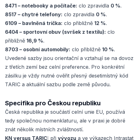
8471 – notebooky a počítače:
clo zpravidla
0 %
.
8517 – chytré telefony:
clo zpravidla
0 %
.
6109 – bavlněná trička:
clo přibližně
12 %
.
6404 – sportovní obuv (svršek z textilu):
clo
přibližně
16,9 %
.
8703 – osobní automobily:
clo přibližně
10 %
.
Uvedené sazby jsou orientační a vztahují se na dovoz
z třetích zemí bez celní preference. Pro konkrétní
zásilku je vždy nutné ověřit přesný desetimístný kód
TARIC a aktuální sazbu podle země původu.
Specifika pro Českou republiku
Česká republika je součástí celní unie EU, používá
tedy společnou nomenklaturu, ale v praxi je dobré
znát několik místních zvláštností.
KN versus TARIC:
při
vývozu
a ve výkazech Intrastat