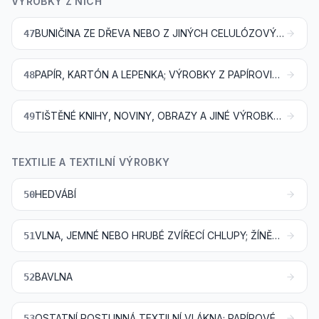
VÝROBKY Z NICH
BUNIČINA ZE DŘEVA NEBO Z JINÝCH CELULÓZOVÝCH VLÁKNOVIN; SBĚROVÝ PAPÍR, KARTÓN NEBO LEPENKA (ODPAD A VÝMĚT)
47
PAPÍR, KARTÓN A LEPENKA; VÝROBKY Z PAPÍROVINY, PAPÍRU, KARTÓNU NEBO LEPENKY
48
TIŠTĚNÉ KNIHY, NOVINY, OBRAZY A JINÉ VÝROBKY POLYGRAFICKÉHO PRŮMYSLU; RUKOPISY, STROJOPISY A PLÁNY
49
TEXTILIE A TEXTILNÍ VÝROBKY
HEDVÁBÍ
50
VLNA, JEMNÉ NEBO HRUBÉ ZVÍŘECÍ CHLUPY; ŽÍNĚNÉ NITĚ A TKANINY
51
BAVLNA
52
OSTATNÍ ROSTLINNÁ TEXTILNÍ VLÁKNA; PAPÍROVÉ NITĚ A TKANINY Z PAPÍROVÝCH NITÍ
53