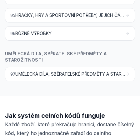
HRAČKY, HRY A SPORTOVNÍ POTŘEBY; JEJICH ČÁSTI, SOUČÁSTI A PŘÍSLUŠENSTVÍ
95
RŮZNÉ VÝROBKY
96
UMĚLECKÁ DÍLA, SBĚRATELSKÉ PŘEDMĚTY A
STAROŽITNOSTI
UMĚLECKÁ DÍLA, SBĚRATELSKÉ PŘEDMĚTY A STAROŽITNOSTI
97
Jak systém celních kódů funguje
Každé zboží, které překračuje hranici, dostane číselný
kód, který ho jednoznačně zařadí do celního