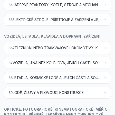
JADERNÉ REAKTORY, KOTLE, STROJE A MECHANICKÁ ZAŘÍZENÍ; JEJICH ČÁSTI A SOUČÁSTI
84
ELEKTRICKÉ STROJE, PŘÍSTROJE A ZAŘÍZENÍ A JEJICH ČÁSTI A SOUČÁSTI; PŘÍSTROJE PRO ZÁZNAM A REPRODUKCI ZVUKU, PŘÍSTROJE PRO ZÁZNAM A REPRODUKCI TELEVIZNÍHO OBRAZU A ZVUKU A ČÁSTI, SOUČÁSTI A PŘÍSLUŠENSTVÍ TĚCHTO PŘÍSTROJŮ
85
VOZIDLA, LETADLA, PLAVIDLA A DOPRAVNÍ ZAŘÍZENÍ
ŽELEZNIČNÍ NEBO TRAMVAJOVÉ LOKOMOTIVY, KOLEJOVÁ VOZIDLA A JEJICH ČÁSTI A SOUČÁSTI; KOLEJOVÝ SVRŠKOVÝ UPEVŇOVACÍ MATERIÁL A UPEVŇOVACÍ ZAŘÍZENÍ A JEJICH ČÁSTI A SOUČÁSTI; MECHANICKÁ (VČETNĚ ELEKTROMECHANICKÝCH) DOPRAVNÍ SIGNALIZAČNÍ ZAŘÍZENÍ VŠEHO DRUHU
86
VOZIDLA, JINÁ NEŽ KOLEJOVÁ, JEJICH ČÁSTI, SOUČÁSTI A PŘÍSLUŠENSTVÍ
87
LETADLA, KOSMICKÉ LODĚ A JEJICH ČÁSTI A SOUČÁSTI
88
LODĚ, ČLUNY A PLOVOUCÍ KONSTRUKCE
89
OPTICKÉ, FOTOGRAFICKÉ, KINEMATOGRAFICKÉ, MĚŘICÍ,
KONTROLNÍ, PŘESNÉ, LÉKAŘSKÉ NEBO CHIRURGICKÉ