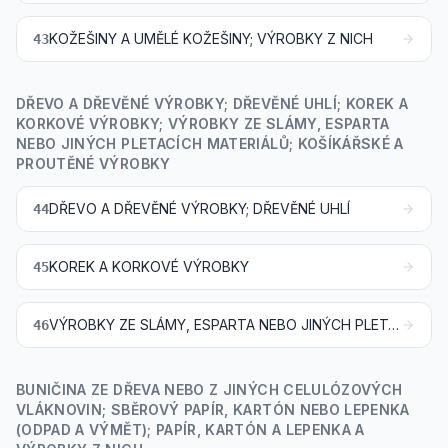
KOŽEŠINY A UMĚLÉ KOŽEŠINY; VÝROBKY Z NICH
43
DŘEVO A DŘEVĚNÉ VÝROBKY; DŘEVĚNÉ UHLÍ; KOREK A
KORKOVÉ VÝROBKY; VÝROBKY ZE SLÁMY, ESPARTA
NEBO JINÝCH PLETACÍCH MATERIÁLŮ; KOŠÍKÁŘSKÉ A
PROUTĚNÉ VÝROBKY
DŘEVO A DŘEVĚNÉ VÝROBKY; DŘEVĚNÉ UHLÍ
44
KOREK A KORKOVÉ VÝROBKY
45
VÝROBKY ZE SLÁMY, ESPARTA NEBO JINÝCH PLETACÍCH MATERIÁLŮ; KOŠÍKÁŘSKÉ A PROUTĚNÉ VÝROBKY
46
BUNIČINA ZE DŘEVA NEBO Z JINÝCH CELULÓZOVÝCH
VLÁKNOVIN; SBĚROVÝ PAPÍR, KARTÓN NEBO LEPENKA
(ODPAD A VÝMĚT); PAPÍR, KARTÓN A LEPENKA A