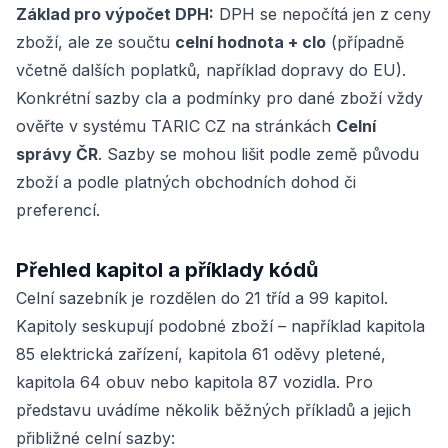
Základ pro výpočet DPH:
DPH se nepočítá jen z ceny
zboží, ale ze součtu
celní hodnota + clo
(případně
včetně dalších poplatků, například dopravy do EU).
Konkrétní sazby cla a podmínky pro dané zboží vždy
ověřte v systému TARIC CZ na stránkách
Celní
správy ČR
. Sazby se mohou lišit podle země původu
zboží a podle platných obchodních dohod či
preferencí.
Přehled kapitol a příklady kódů
Celní sazebník je rozdělen do 21 tříd a 99 kapitol.
Kapitoly seskupují podobné zboží – například kapitola
85 elektrická zařízení, kapitola 61 oděvy pletené,
kapitola 64 obuv nebo kapitola 87 vozidla. Pro
představu uvádíme několik běžných příkladů a jejich
přibližné celní sazby: