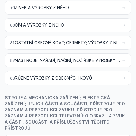
ZINEK A VÝROBKY Z NĚHO
79
CÍN A VÝROBKY Z NĚHO
80
OSTATNÍ OBECNÉ KOVY; CERMETY; VÝROBKY Z NICH
81
NÁSTROJE, NÁŘADÍ, NÁČINÍ, NOŽÍŘSKÉ VÝROBKY A PŘÍBORY, Z OBECNÝCH KOVŮ; JEJICH ČÁSTI A SOUČÁSTI Z OBECNÝCH KOVŮ
82
RŮZNÉ VÝROBKY Z OBECNÝCH KOVŮ
83
STROJE A MECHANICKÁ ZAŘÍZENÍ; ELEKTRICKÁ
ZAŘÍZENÍ; JEJICH ČÁSTI A SOUČÁSTI; PŘÍSTROJE PRO
ZÁZNAM A REPRODUKCI ZVUKU, PŘÍSTROJE PRO
ZÁZNAM A REPRODUKCI TELEVIZNÍHO OBRAZU A ZVUKU
A ČÁSTI, SOUČÁSTI A PŘÍSLUŠENSTVÍ TĚCHTO
PŘÍSTROJŮ