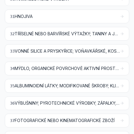
HNOJIVA
31
TŘÍSELNÉ NEBO BARVÍŘSKÉ VÝTAŽKY; TANINY A JEJICH DERIVÁTY; BARVIVA, PIGMENTY A JINÉ BARVICÍ LÁTKY; NÁTĚROVÉ BARVY A LAKY; TMELY A JINÉ NÁTĚROVÉ HMOTY; INKOUSTY
32
VONNÉ SILICE A PRYSKYŘICE; VOŇAVKÁŘSKÉ, KOSMETICKÉ NEBO TOALETNÍ PŘÍPRAVKY
33
MÝDLO, ORGANICKÉ POVRCHOVĚ AKTIVNÍ PROSTŘEDKY, PRACÍ PROSTŘEDKY, MAZACÍ PROSTŘEDKY, UMĚLÉ VOSKY, PŘIPRAVENÉ VOSKY, LEŠTICÍ NEBO CÍDICÍ PŘÍPRAVKY, SVÍČKY A PODOBNÉ VÝROBKY, MODELOVACÍ PASTY, „DENTÁLNÍ VOSKY“ A DENTÁLNÍ PŘÍPRAVKY NA BÁZI SÁDRY
34
ALBUMINOIDNÍ LÁTKY; MODIFIKOVANÉ ŠKROBY; KLIHY; ENZYMY
35
VÝBUŠNINY; PYROTECHNICKÉ VÝROBKY; ZÁPALKY; PYROFORICKÉ SLITINY; NĚKTERÉ HOŘLAVÉ PŘÍPRAVKY
36
FOTOGRAFICKÉ NEBO KINEMATOGRAFICKÉ ZBOŽÍ
37