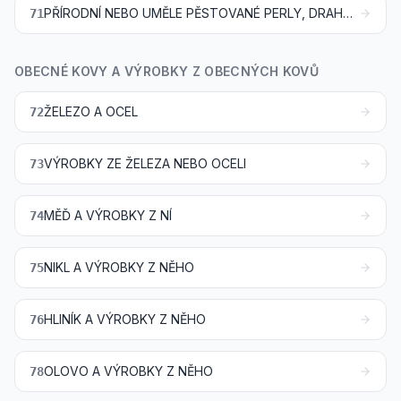
PŘÍRODNÍ NEBO UMĚLE PĚSTOVANÉ PERLY, DRAHOKAMY NEBO POLODRAHOKAMY, DRAHÉ KOVY, KOVY PLÁTOVANÉ DRAHÝMI KOVY A VÝROBKY Z NICH; BIŽUTERIE; MINCE
71
OBECNÉ KOVY A VÝROBKY Z OBECNÝCH KOVŮ
ŽELEZO A OCEL
72
VÝROBKY ZE ŽELEZA NEBO OCELI
73
MĚĎ A VÝROBKY Z NÍ
74
NIKL A VÝROBKY Z NĚHO
75
HLINÍK A VÝROBKY Z NĚHO
76
OLOVO A VÝROBKY Z NĚHO
78