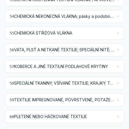
CHEMICKÁ NEKONEČNÁ VLÁKNA; pásky a podobné tvary z chemických textilních materiálů
54
CHEMICKÁ STŘIŽOVÁ VLÁKNA
55
VATA, PLSŤ A NETKANÉ TEXTILIE; SPECIÁLNÍ NITĚ; MOTOUZY, ŠŇŮRY, PROVAZY A LANA A VÝROBKY Z NICH
56
KOBERCE A JINÉ TEXTILNÍ PODLAHOVÉ KRYTINY
57
SPECIÁLNÍ TKANINY; VŠÍVANÉ TEXTILIE; KRAJKY; TAPISERIE; PRÝMKAŘSKÉ VÝROBKY; VÝŠIVKY
58
TEXTILIE IMPREGNOVANÉ, POVRSTVENÉ, POTAŽENÉ NEBO LAMINOVANÉ; TEXTILNÍ VÝROBKY VHODNÉ PRO PRŮMYSLOVÉ POUŽITÍ
59
PLETENÉ NEBO HÁČKOVANÉ TEXTILIE
60