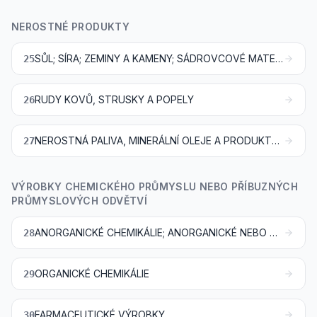
NEROSTNÉ PRODUKTY
SŮL; SÍRA; ZEMINY A KAMENY; SÁDROVCOVÉ MATERIÁLY, VÁPNO A CEMENT
25
RUDY KOVŮ, STRUSKY A POPELY
26
NEROSTNÁ PALIVA, MINERÁLNÍ OLEJE A PRODUKTY JEJICH DESTILACE; ŽIVIČNÉ LÁTKY; MINERÁLNÍ VOSKY
27
VÝROBKY CHEMICKÉHO PRŮMYSLU NEBO PŘÍBUZNÝCH
PRŮMYSLOVÝCH ODVĚTVÍ
ANORGANICKÉ CHEMIKÁLIE; ANORGANICKÉ NEBO ORGANICKÉ SLOUČENINY DRAHÝCH KOVŮ, KOVŮ VZÁCNÝCH ZEMIN, RADIOAKTIVNÍCH PRVKŮ NEBO IZOTOPŮ
28
ORGANICKÉ CHEMIKÁLIE
29
FARMACEUTICKÉ VÝROBKY
30