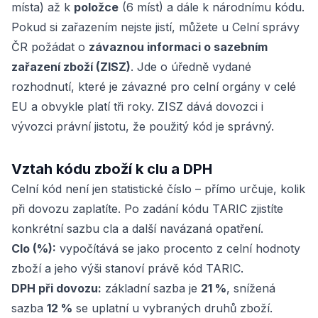
místa) až k
položce
(6 míst) a dále k národnímu kódu.
Pokud si zařazením nejste jistí, můžete u Celní správy
ČR požádat o
závaznou informaci o sazebním
zařazení zboží (ZISZ)
. Jde o úředně vydané
rozhodnutí, které je závazné pro celní orgány v celé
EU a obvykle platí tři roky. ZISZ dává dovozci i
vývozci právní jistotu, že použitý kód je správný.
Vztah kódu zboží k clu a DPH
Celní kód není jen statistické číslo – přímo určuje, kolik
při dovozu zaplatíte. Po zadání kódu TARIC zjistíte
konkrétní sazbu cla a další navázaná opatření.
Clo (%):
vypočítává se jako procento z celní hodnoty
zboží a jeho výši stanoví právě kód TARIC.
DPH při dovozu:
základní sazba je
21 %
, snížená
sazba
12 %
se uplatní u vybraných druhů zboží.