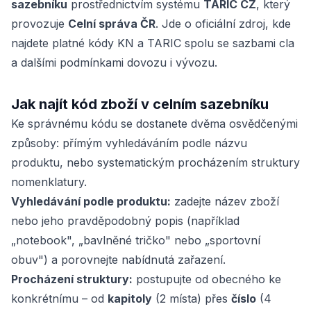
sazebníku
prostřednictvím systému
TARIC CZ
, který
provozuje
Celní správa ČR
. Jde o oficiální zdroj, kde
najdete platné kódy KN a TARIC spolu se sazbami cla
a dalšími podmínkami dovozu i vývozu.
Jak najít kód zboží v celním sazebníku
Ke správnému kódu se dostanete dvěma osvědčenými
způsoby: přímým vyhledáváním podle názvu
produktu, nebo systematickým procházením struktury
nomenklatury.
Vyhledávání podle produktu:
zadejte název zboží
nebo jeho pravděpodobný popis (například
„notebook", „bavlněné tričko" nebo „sportovní
obuv") a porovnejte nabídnutá zařazení.
Procházení struktury:
postupujte od obecného ke
konkrétnímu – od
kapitoly
(2 místa) přes
číslo
(4