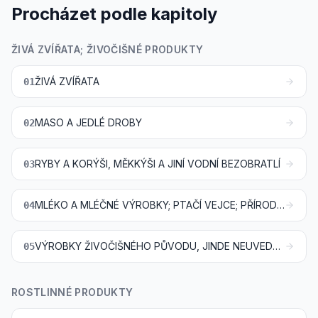
Procházet podle kapitoly
ŽIVÁ ZVÍŘATA; ŽIVOČIŠNÉ PRODUKTY
ŽIVÁ ZVÍŘATA
01
MASO A JEDLÉ DROBY
02
RYBY A KORÝŠI, MĚKKÝŠI A JINÍ VODNÍ BEZOBRATLÍ
03
MLÉKO A MLÉČNÉ VÝROBKY; PTAČÍ VEJCE; PŘÍRODNÍ MED; JEDLÉ PRODUKTY ŽIVOČIŠNÉHO PŮVODU, JINDE NEUVEDENÉ ANI NEZAHRNUTÉ
04
VÝROBKY ŽIVOČIŠNÉHO PŮVODU, JINDE NEUVEDENÉ ANI NEZAHRNUTÉ
05
ROSTLINNÉ PRODUKTY