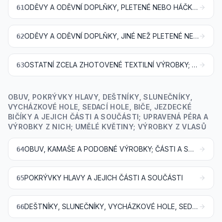
ODĚVY A ODĚVNÍ DOPLŇKY, PLETENÉ NEBO HÁČKOVANÉ
61
ODĚVY A ODĚVNÍ DOPLŇKY, JINÉ NEŽ PLETENÉ NEBO HÁČKOVANÉ
62
OSTATNÍ ZCELA ZHOTOVENÉ TEXTILNÍ VÝROBKY; SOUPRAVY; OBNOŠENÉ ODĚVY A POUŽITÉ TEXTILNÍ VÝROBKY; HADRY
63
OBUV, POKRÝVKY HLAVY, DEŠTNÍKY, SLUNEČNÍKY,
VYCHÁZKOVÉ HOLE, SEDACÍ HOLE, BIČE, JEZDECKÉ
BIČÍKY A JEJICH ČÁSTI A SOUČÁSTI; UPRAVENÁ PÉRA A
VÝROBKY Z NICH; UMĚLÉ KVĚTINY; VÝROBKY Z VLASŮ
OBUV, KAMAŠE A PODOBNÉ VÝROBKY; ČÁSTI A SOUČÁSTI TĚCHTO VÝROBKŮ
64
POKRÝVKY HLAVY A JEJICH ČÁSTI A SOUČÁSTI
65
DEŠTNÍKY, SLUNEČNÍKY, VYCHÁZKOVÉ HOLE, SEDACÍ HOLE, BIČE, JEZDECKÉ BIČÍKY A JEJICH ČÁSTI A SOUČÁSTI
66