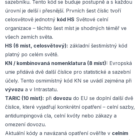
sazebníku. Tento kód se buduje postupně a s každou
úrovní je delší i přesnější. Prvních šest číslic tvoří
celosvětově jednotný
kód HS
Světové celní
organizace – těchto šest míst je shodných téměř ve
všech zemích světa.
HS (6 míst, celosvětový):
základní šestimístný kód
platný po celém světě.
KN / kombinovaná nomenklatura (8 míst):
Evropská
unie přidává dvě další číslice pro statistické a sazební
účely. Tento osmimístný kód KN se uvádí zejména při
vývozu
a v Intrastatu.
TARIC (10 míst):
při
dovozu
do EU se doplní další dvě
číslice, které vyjadřují konkrétní opatření – celní sazby,
antidumpingová cla, celní kvóty nebo zákazy a
omezení dovozu.
Aktuální kódy a navázaná opatření ověříte v
celním