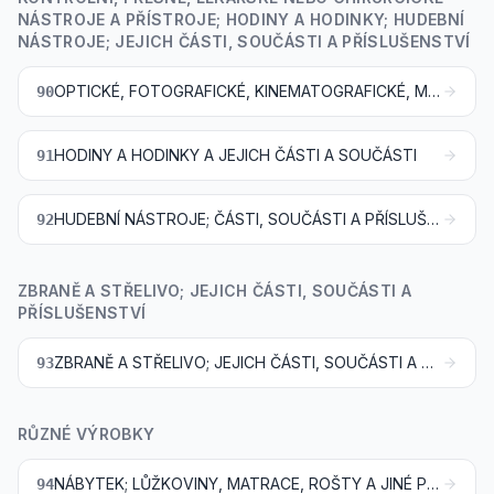
NÁSTROJE A PŘÍSTROJE; HODINY A HODINKY; HUDEBNÍ
NÁSTROJE; JEJICH ČÁSTI, SOUČÁSTI A PŘÍSLUŠENSTVÍ
OPTICKÉ, FOTOGRAFICKÉ, KINEMATOGRAFICKÉ, MĚŘICÍ, KONTROLNÍ, PŘESNÉ, LÉKAŘSKÉ NEBO CHIRURGICKÉ NÁSTROJE A PŘÍSTROJE; JEJICH ČÁSTI, SOUČÁSTI A PŘÍSLUŠENSTVÍ
90
HODINY A HODINKY A JEJICH ČÁSTI A SOUČÁSTI
91
HUDEBNÍ NÁSTROJE; ČÁSTI, SOUČÁSTI A PŘÍSLUŠENSTVÍ TĚCHTO NÁSTROJŮ
92
ZBRANĚ A STŘELIVO; JEJICH ČÁSTI, SOUČÁSTI A
PŘÍSLUŠENSTVÍ
ZBRANĚ A STŘELIVO; JEJICH ČÁSTI, SOUČÁSTI A PŘÍSLUŠENSTVÍ
93
RŮZNÉ VÝROBKY
NÁBYTEK; LŮŽKOVINY, MATRACE, ROŠTY A JINÉ PODPĚRY MATRACÍ, POLŠTÁŘE A PODOBNÉ VYCPÁVANÉ VÝROBKY; SVÍTIDLA A OSVĚTLOVACÍ ZAŘÍZENÍ, JINDE NEUVEDENÁ ANI NEZAHRNUTÁ; SVĚTELNÉ REKLAMY, SVĚTELNÉ ZNAKY, SVĚTELNÉ UKAZATELE A PODOBNÉ VÝROBKY; MONTOVANÉ STAVBY
94