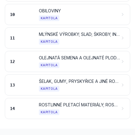
OBILOVINY
10
KAPITOLA
MLÝNSKÉ VÝROBKY; SLAD; ŠKROBY; INULIN; PŠENIČNÝ LEPEK
11
KAPITOLA
OLEJNATÁ SEMENA A OLEJNATÉ PLODY; RŮZNÁ ZRNA, SEMENA A PLODY; PRŮMYSLOVÉ NEBO LÉČIVÉ ROSTLINY; SLÁMA A PÍCNINY
12
KAPITOLA
ŠELAK, GUMY, PRYSKYŘICE A JINÉ ROSTLINNÉ ŠŤÁVY A VÝTAŽKY
13
KAPITOLA
ROSTLINNÉ PLETACÍ MATERIÁLY; ROSTLINNÉ PRODUKTY, JINDE NEUVEDENÉ ANI NEZAHRNUTÉ
14
KAPITOLA