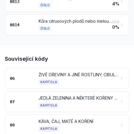
0813
4%
ČÍSLO
Kůra citrusových plodů nebo melounů (včetně melounů vodních), čerstvá, zmrazená, sušená nebo prozatímně konzervovaná ve slaném nálevu, sířené vodě nebo jiných konzervačních roztocích
CLO
0814
0%
ČÍSLO
Související kódy
ŽIVÉ DŘEVINY A JINÉ ROSTLINY; CIBULE, KOŘENY A PODOBNÉ; ŘEZANÉ KVĚTINY A OKRASNÁ ZELEŇ
06
KAPITOLA
JEDLÁ ZELENINA A NĚKTERÉ KOŘENY A HLÍZY
07
KAPITOLA
KÁVA, ČAJ, MATÉ A KOŘENÍ
09
KAPITOLA