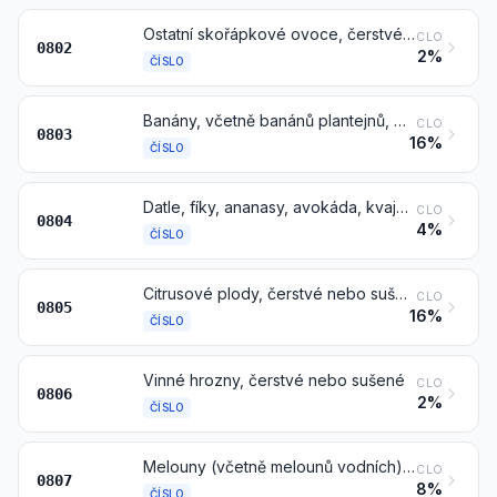
Ostatní skořápkové ovoce, čerstvé nebo sušené, též bez skořápky nebo vyloupané
CLO
0802
2%
ČÍSLO
Banány, včetně banánů plantejnů, čerstvé nebo sušené
CLO
0803
16%
ČÍSLO
Datle, fíky, ananasy, avokáda, kvajávy, manga a mangostany, čerstvé nebo sušené
CLO
0804
4%
ČÍSLO
Citrusové plody, čerstvé nebo sušené
CLO
0805
16%
ČÍSLO
Vinné hrozny, čerstvé nebo sušené
CLO
0806
2%
ČÍSLO
Melouny (včetně melounů vodních) a papáje, čerstvé
CLO
0807
8%
ČÍSLO