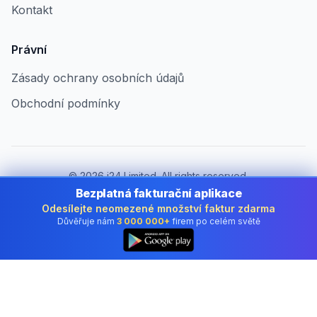
Kontakt
Právní
Zásady ochrany osobních údajů
Obchodní podmínky
©
2026
i24 Limited. All rights reserved.
Pro firmy v Czech Republic
Bezplatná fakturační aplikace
Odesílejte neomezené množství faktur zdarma
Změnit zemi:
Czech Republic
Důvěřuje nám
3 000 000+
firem po celém světě