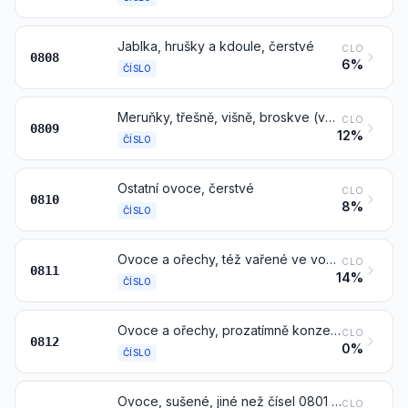
Jablka, hrušky a kdoule, čerstvé
CLO
0808
6%
ČÍSLO
Meruňky, třešně, višně, broskve (včetně nektarinek), švestky a trnky, čerstvé
CLO
0809
12%
ČÍSLO
Ostatní ovoce, čerstvé
CLO
0810
8%
ČÍSLO
Ovoce a ořechy, též vařené ve vodě nebo v páře, zmrazené, též s přídavkem cukru nebo jiných sladidel
CLO
0811
14%
ČÍSLO
Ovoce a ořechy, prozatímně konzervované, avšak v tomto stavu nevhodné k přímému požívání
CLO
0812
0%
ČÍSLO
Ovoce, sušené, jiné než čísel 0801 až 0806; směsi sušeného ovoce nebo ořechů této kapitoly
CLO