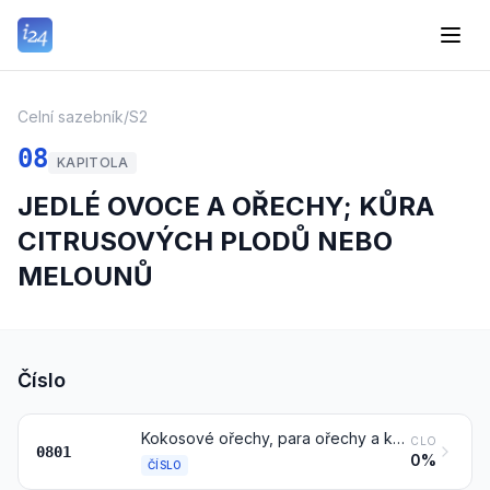
Celní sazebník
/
S2
08
KAPITOLA
JEDLÉ OVOCE A OŘECHY; KŮRA
CITRUSOVÝCH PLODŮ NEBO
MELOUNŮ
Číslo
Kokosové ořechy, para ořechy a kešú ořechy, čerstvé nebo sušené, též bez skořápky nebo vyloupané
CLO
0801
0%
ČÍSLO