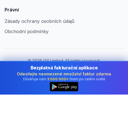
Právní
Zásady ochrany osobních údajů
Obchodní podmínky
©
2026
i24 Limited. All rights reserved.
Pro firmy v Czech Republic
Bezplatná fakturační aplikace
Odesílejte neomezené množství faktur zdarma
Změnit zemi:
Czech Republic
Důvěřuje nám
3 000 000+
firem po celém světě