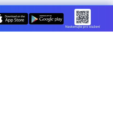
Naskenujte pro stažení
– kreslit,
ajte PDF a podepište ho přímo