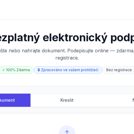
zplatný elektronický pod
ište nebo nahrajte dokument. Podepisujte online — zdarm
registrace.
✓
100% Zdarma
🔒
Zpracováno ve vašem prohlížeči
Bez registrace
okument
Kreslit