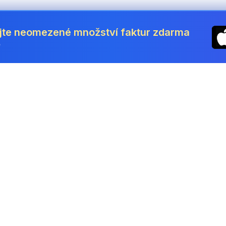
jte neomezené množství faktur zdarma
ě
ronický podpis Česká republika 
depsat PDF online
cký podpis za pár sekund — nakreslete, napište nebo nahr
kumenty nikdy neopustí vaše zařízení.