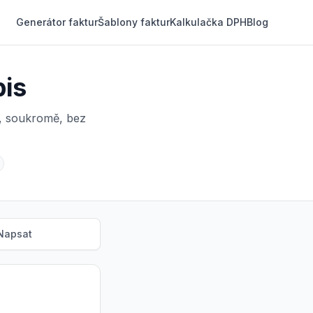
Generátor faktur
Šablony faktur
Kalkulačka DPH
Blog
pis
a, soukromě, bez
Napsat