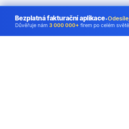
Bezplatná fakturační aplikace
Odesíle
•
Důvěřuje nám
3 000 000+
firem po celém svět
Bezplatný elekt
napsat nebo po
Vytvořte bezplatný elektroni
v prohlížeči.
Vše probíhá lokálně. Vaše do