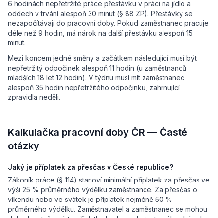
6 hodinách nepřetržité práce přestávku v práci na jídlo a
oddech v trvání alespoň 30 minut (§ 88 ZP). Přestávky se
nezapočítávají do pracovní doby. Pokud zaměstnanec pracuje
déle než 9 hodin, má nárok na další přestávku alespoň 15
minut.
Mezi koncem jedné směny a začátkem následující musí být
nepřetržitý odpočinek alespoň 11 hodin (u zaměstnanců
mladších 18 let 12 hodin). V týdnu musí mít zaměstnanec
alespoň 35 hodin nepřetržitého odpočinku, zahrnující
zpravidla neděli.
Kalkulačka pracovní doby ČR — Časté
otázky
Jaký je příplatek za přesčas v České republice?
Zákoník práce (§ 114) stanoví minimální příplatek za přesčas ve
výši 25 % průměrného výdělku zaměstnance. Za přesčas o
víkendu nebo ve svátek je příplatek nejméně 50 %
průměrného výdělku. Zaměstnavatel a zaměstnanec se mohou