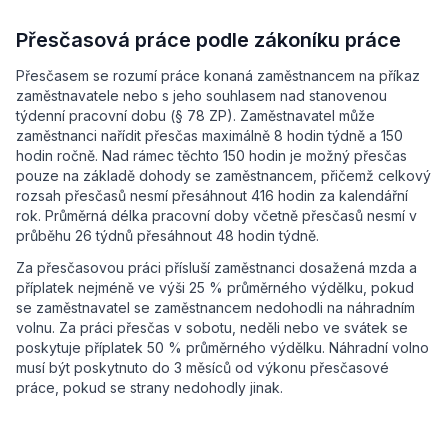
Přesčasová práce podle zákoníku práce
Přesčasem se rozumí práce konaná zaměstnancem na příkaz
zaměstnavatele nebo s jeho souhlasem nad stanovenou
týdenní pracovní dobu (§ 78 ZP). Zaměstnavatel může
zaměstnanci nařídit přesčas maximálně 8 hodin týdně a 150
hodin ročně. Nad rámec těchto 150 hodin je možný přesčas
pouze na základě dohody se zaměstnancem, přičemž celkový
rozsah přesčasů nesmí přesáhnout 416 hodin za kalendářní
rok. Průměrná délka pracovní doby včetně přesčasů nesmí v
průběhu 26 týdnů přesáhnout 48 hodin týdně.
Za přesčasovou práci přísluší zaměstnanci dosažená mzda a
příplatek nejméně ve výši 25 % průměrného výdělku, pokud
se zaměstnavatel se zaměstnancem nedohodli na náhradním
volnu. Za práci přesčas v sobotu, neděli nebo ve svátek se
poskytuje příplatek 50 % průměrného výdělku. Náhradní volno
musí být poskytnuto do 3 měsíců od výkonu přesčasové
práce, pokud se strany nedohodly jinak.