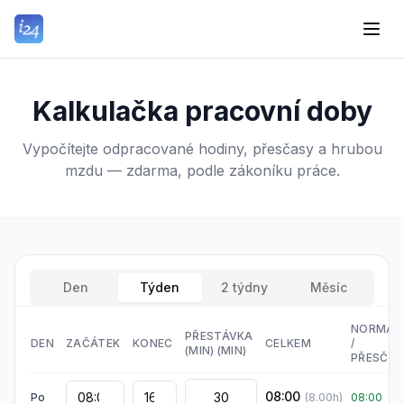
Kalkulačka pracovní doby
Vypočítejte odpracované hodiny, přesčasy a hrubou
mzdu — zdarma, podle zákoníku práce.
Den
Týden
2 týdny
Měsíc
NORMÁL
PŘESTÁVKA
DEN
ZAČÁTEK
KONEC
CELKEM
/
(MIN)
(MIN)
PŘESČA
08:00
Po
(
8.00
h)
08:00