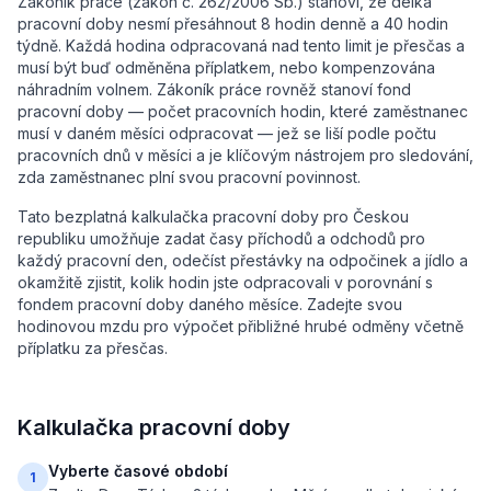
Zákoník práce (zákon č. 262/2006 Sb.) stanoví, že délka
pracovní doby nesmí přesáhnout 8 hodin denně a 40 hodin
týdně. Každá hodina odpracovaná nad tento limit je přesčas a
musí být buď odměněna příplatkem, nebo kompenzována
náhradním volnem. Zákoník práce rovněž stanoví fond
pracovní doby — počet pracovních hodin, které zaměstnanec
musí v daném měsíci odpracovat — jež se liší podle počtu
pracovních dnů v měsíci a je klíčovým nástrojem pro sledování,
zda zaměstnanec plní svou pracovní povinnost.
Tato bezplatná kalkulačka pracovní doby pro Českou
republiku umožňuje zadat časy příchodů a odchodů pro
každý pracovní den, odečíst přestávky na odpočinek a jídlo a
okamžitě zjistit, kolik hodin jste odpracovali v porovnání s
fondem pracovní doby daného měsíce. Zadejte svou
hodinovou mzdu pro výpočet přibližné hrubé odměny včetně
příplatku za přesčas.
Kalkulačka pracovní doby
Vyberte časové období
1