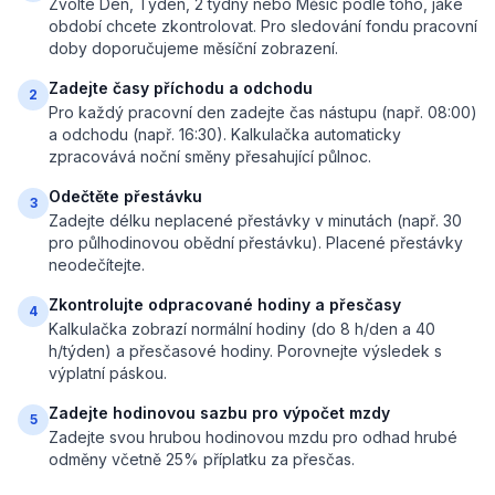
Zvolte Den, Týden, 2 týdny nebo Měsíc podle toho, jaké
období chcete zkontrolovat. Pro sledování fondu pracovní
doby doporučujeme měsíční zobrazení.
Zadejte časy příchodu a odchodu
2
Pro každý pracovní den zadejte čas nástupu (např. 08:00)
a odchodu (např. 16:30). Kalkulačka automaticky
zpracovává noční směny přesahující půlnoc.
Odečtěte přestávku
3
Zadejte délku neplacené přestávky v minutách (např. 30
pro půlhodinovou oběd­ní přestávku). Placené přestávky
neodečítejte.
Zkontrolujte odpracované hodiny a přesčasy
4
Kalkulačka zobrazí normální hodiny (do 8 h/den a 40
h/týden) a přesčasové hodiny. Porovnejte výsledek s
výplatní páskou.
Zadejte hodinovou sazbu pro výpočet mzdy
5
Zadejte svou hrubou hodinovou mzdu pro odhad hrubé
odměny včetně 25% příplatku za přesčas.