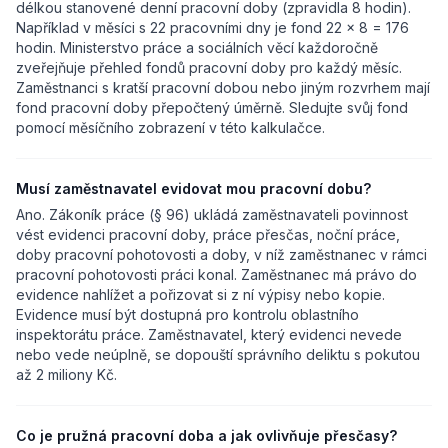
délkou stanovené denní pracovní doby (zpravidla 8 hodin).
Například v měsíci s 22 pracovními dny je fond 22 × 8 = 176
hodin. Ministerstvo práce a sociálních věcí každoročně
zveřejňuje přehled fondů pracovní doby pro každý měsíc.
Zaměstnanci s kratší pracovní dobou nebo jiným rozvrhem mají
fond pracovní doby přepočtený úměrně. Sledujte svůj fond
pomocí měsíčního zobrazení v této kalkulačce.
Musí zaměstnavatel evidovat mou pracovní dobu?
Ano. Zákoník práce (§ 96) ukládá zaměstnavateli povinnost
vést evidenci pracovní doby, práce přesčas, noční práce,
doby pracovní pohotovosti a doby, v níž zaměstnanec v rámci
pracovní pohotovosti práci konal. Zaměstnanec má právo do
evidence nahlížet a pořizovat si z ní výpisy nebo kopie.
Evidence musí být dostupná pro kontrolu oblastního
inspektorátu práce. Zaměstnavatel, který evidenci nevede
nebo vede neúplně, se dopouští správního deliktu s pokutou
až 2 miliony Kč.
Co je pružná pracovní doba a jak ovlivňuje přesčasy?