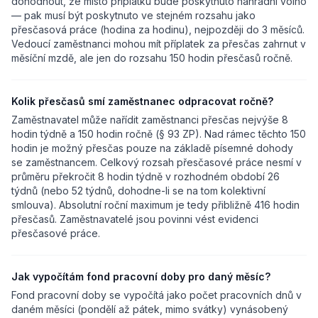
dohodnout, že místo příplatku bude poskytnuto náhradní volno
— pak musí být poskytnuto ve stejném rozsahu jako
přesčasová práce (hodina za hodinu), nejpozději do 3 měsíců.
Vedoucí zaměstnanci mohou mít příplatek za přesčas zahrnut v
měsíční mzdě, ale jen do rozsahu 150 hodin přesčasů ročně.
Kolik přesčasů smí zaměstnanec odpracovat ročně?
Zaměstnavatel může nařídit zaměstnanci přesčas nejvýše 8
hodin týdně a 150 hodin ročně (§ 93 ZP). Nad rámec těchto 150
hodin je možný přesčas pouze na základě písemné dohody
se zaměstnancem. Celkový rozsah přesčasové práce nesmí v
průměru překročit 8 hodin týdně v rozhodném období 26
týdnů (nebo 52 týdnů, dohodne-li se na tom kolektivní
smlouva). Absolutní roční maximum je tedy přibližně 416 hodin
přesčasů. Zaměstnavatelé jsou povinni vést evidenci
přesčasové práce.
Jak vypočítám fond pracovní doby pro daný měsíc?
Fond pracovní doby se vypočítá jako počet pracovních dnů v
daném měsíci (pondělí až pátek, mimo svátky) vynásobený