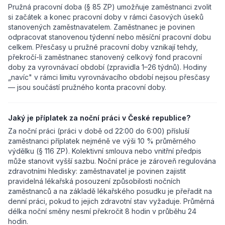
Pružná pracovní doba (§ 85 ZP) umožňuje zaměstnanci zvolit
si začátek a konec pracovní doby v rámci časových úseků
stanovených zaměstnavatelem. Zaměstnanec je povinen
odpracovat stanovenou týdenní nebo měsíční pracovní dobu
celkem. Přesčasy u pružné pracovní doby vznikají tehdy,
překročí-li zaměstnanec stanovený celkový fond pracovní
doby za vyrovnávací období (zpravidla 1–26 týdnů). Hodiny
„navíc" v rámci limitu vyrovnávacího období nejsou přesčasy
— jsou součástí pružného konta pracovní doby.
Jaký je příplatek za noční práci v České republice?
Za noční práci (práci v době od 22:00 do 6:00) přísluší
zaměstnanci příplatek nejméně ve výši 10 % průměrného
výdělku (§ 116 ZP). Kolektivní smlouva nebo vnitřní předpis
může stanovit vyšší sazbu. Noční práce je zároveň regulována
zdravotními hledisky: zaměstnavatel je povinen zajistit
pravidelná lékařská posouzení způsobilosti nočních
zaměstnanců a na základě lékařského posudku je přeřadit na
denní práci, pokud to jejich zdravotní stav vyžaduje. Průměrná
délka noční směny nesmí překročit 8 hodin v průběhu 24
hodin.