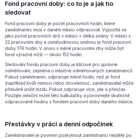
Fond pracovní doby: co to je a jak ho
sledovat
Fond pracovní doby je počet pracovních hodin, které
zaměstnanec musí v daném měsíci odpracovat. Vypočítá se
jako počet pracovních dnů v měsíci × délka směny. V měsíci s
22 pracovními dny a osmihodinovou směnou je fond pracovní
doby 176 hodin. V únoru s méně pracovními dny může být
fond výrazně nižší — okolo 152 hodin.
Sledování fondu pracovní doby je klíčové pro správné
odměňování, zejména u měsíčně odměňovaných zaměstnanců.
Pokud zaměstnanec odpracuje méně hodin, než je fond
(například kvůli nemoci nebo dovolenou), zaměstnavatel může
příslušně snížit mzdu. Pokud odpracuje více, jde o přesčas.
Použijte měsíční režim této kalkulačky a porovnejte skutečně
odpracované hodiny s fondem pracovní doby daného měsíce.
Přestávky v práci a denní odpočinek
Zaměstnavatel je povinen poskytnout zaměstnanci nejdéle po