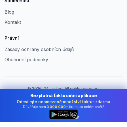
Společnost
Blog
Kontakt
Právní
Zásady ochrany osobních údajů
Obchodní podmínky
©
2026
i24 Limited. All rights reserved.
Pro firmy v Czech Republic
Bezplatná fakturační aplikace
Odesílejte neomezené množství faktur zdarma
Změnit zemi:
Czech Republic
Důvěřuje nám
3 000 000+
firem po celém světě
👆