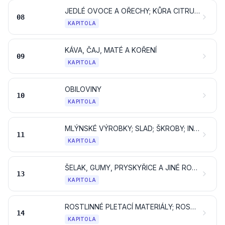
JEDLÉ OVOCE A OŘECHY; KŮRA CITRUSOVÝCH PLODŮ NEBO MELOUNŮ
08
KAPITOLA
KÁVA, ČAJ, MATÉ A KOŘENÍ
09
KAPITOLA
OBILOVINY
10
KAPITOLA
MLÝNSKÉ VÝROBKY; SLAD; ŠKROBY; INULIN; PŠENIČNÝ LEPEK
11
KAPITOLA
ŠELAK, GUMY, PRYSKYŘICE A JINÉ ROSTLINNÉ ŠŤÁVY A VÝTAŽKY
13
KAPITOLA
ROSTLINNÉ PLETACÍ MATERIÁLY; ROSTLINNÉ PRODUKTY, JINDE NEUVEDENÉ ANI NEZAHRNUTÉ
14
KAPITOLA