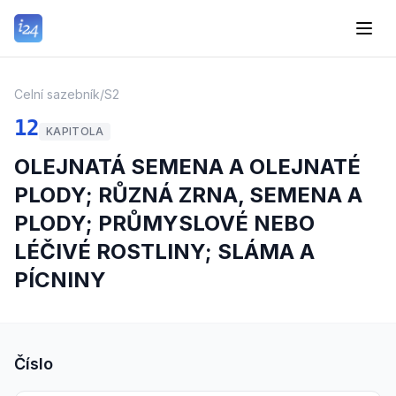
Celní sazebník
/
S2
12
KAPITOLA
OLEJNATÁ SEMENA A OLEJNATÉ
PLODY; RŮZNÁ ZRNA, SEMENA A
PLODY; PRŮMYSLOVÉ NEBO
LÉČIVÉ ROSTLINY; SLÁMA A
PÍCNINY
Číslo