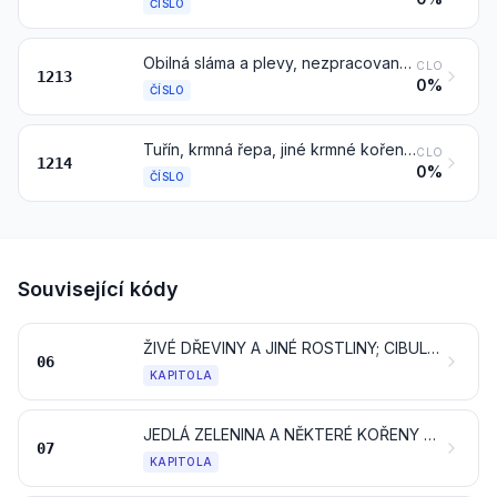
ČÍSLO
Obilná sláma a plevy, nezpracované, též pořezané, pomleté, lisované nebo ve formě pelet
CLO
1213
0%
ČÍSLO
Tuřín, krmná řepa, jiné krmné kořeny, seno, vojtěška (alfalfa), jetel, vičenec ligrus, kapusta kadeřavá krmná, vlčí bob, vikev a podobné pícniny, též ve formě pelet
CLO
1214
0%
ČÍSLO
Související kódy
ŽIVÉ DŘEVINY A JINÉ ROSTLINY; CIBULE, KOŘENY A PODOBNÉ; ŘEZANÉ KVĚTINY A OKRASNÁ ZELEŇ
06
KAPITOLA
JEDLÁ ZELENINA A NĚKTERÉ KOŘENY A HLÍZY
07
KAPITOLA