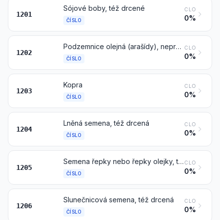
Sójové boby, též drcené
CLO
1201
0%
ČÍSLO
Podzemnice olejná (arašídy), nepražená ani jinak tepelně neupravená, též loupaná nebo drcená
CLO
1202
0%
ČÍSLO
Kopra
CLO
1203
0%
ČÍSLO
Lněná semena, též drcená
CLO
1204
0%
ČÍSLO
Semena řepky nebo řepky olejky, též drcená
CLO
1205
0%
ČÍSLO
Slunečnicová semena, též drcená
CLO
1206
0%
ČÍSLO