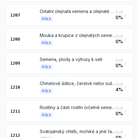
Ostatní olejnatá semena a olejnaté plody, též drcené
CLO
1207
0%
ČÍSLO
Mouka a krupice z olejnatých semen nebo olejnatých plodů, kromě hořčičné mouky a krupice
CLO
1208
0%
ČÍSLO
Semena, plody a výtrusy k setí
CLO
1209
0%
ČÍSLO
Chmelové šištice, čerstvé nebo sušené, též drcené, v prášku nebo ve formě pelet; lupulin
CLO
1210
4%
ČÍSLO
Rostliny a části rostlin (včetně semen a plodů) používané zejména ve voňavkářství, ve farmacii nebo jako insekticidy, fungicidy nebo k podobným účelům, čerstvé, chlazené, zmrazené nebo sušené, též řezané, drcené nebo v prášku
CLO
1211
0%
ČÍSLO
Svatojánský chléb, mořské a jiné řasy, cukrová řepa a cukrová třtina, čerstvé, chlazené, zmrazené nebo sušené, též v prášku; ovocné pecky a jádra a jiné rostlinné produkty (včetně nepražených kořenů čekanky druhu Cichorium intybus sativum) používané zejména k lidskému požívání, jinde neuvedené ani nezahrnuté
CLO
1212
0%