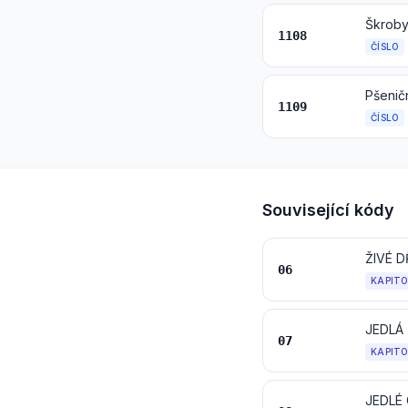
Škroby;
1108
ČÍSLO
Pšenič
1109
ČÍSLO
Související kódy
06
KAPIT
JEDLÁ 
07
KAPIT
JEDLÉ