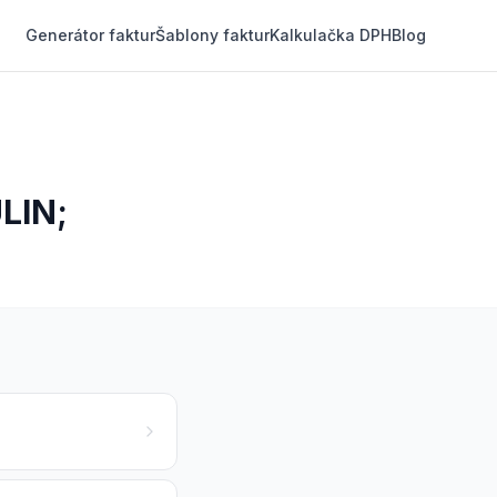
Generátor faktur
Šablony faktur
Kalkulačka DPH
Blog
LIN;