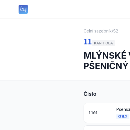
Celní sazebník
/
S2
11
KAPITOLA
MLÝNSKÉ V
PŠENIČNÝ
Číslo
Pšenič
1101
ČÍSLO