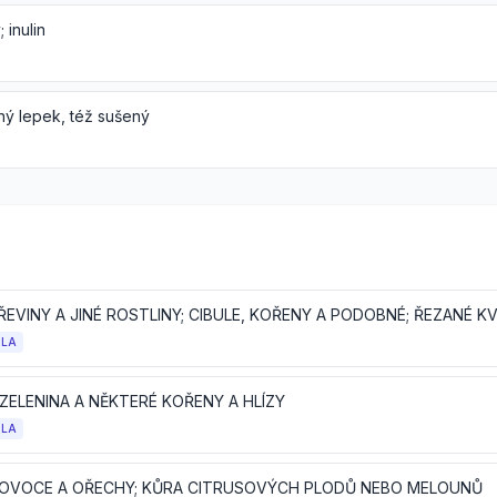
 inulin
ný lepek, též sušený
OLA
ZELENINA A NĚKTERÉ KOŘENY A HLÍZY
OLA
 OVOCE A OŘECHY; KŮRA CITRUSOVÝCH PLODŮ NEBO MELOUNŮ