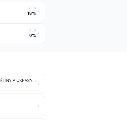
CLO
18%
CLO
0%
ŽIVÉ DŘEVINY A JINÉ ROSTLINY; CIBULE, KOŘENY A PODOBNÉ; ŘEZANÉ KVĚTINY A OKRASNÁ ZELEŇ