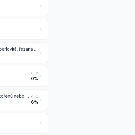
Obilná zrna jinak zpracovaná (například loupaná, válcovaná, ve vločkách, perlovitá, řezaná nebo šrotovaná), vyjma rýže čísla 1006; obilné (zárodečné) klíčky, celé, rozválcované, ve vločkách nebo drcené
CLO
0%
Mouka, krupice a prášek ze sušených luštěnin čísla 0713, ze sága nebo z kořenů nebo hlíz čísla 0714 nebo z výrobků kapitoly 8
CLO
6%