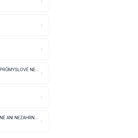
OLEJNATÁ SEMENA A OLEJNATÉ PLODY; RŮZNÁ ZRNA, SEMENA A PLODY; PRŮMYSLOVÉ NEBO LÉČIVÉ ROSTLINY; SLÁMA A PÍCNINY
ROSTLINNÉ PLETACÍ MATERIÁLY; ROSTLINNÉ PRODUKTY, JINDE NEUVEDENÉ ANI NEZAHRNUTÉ