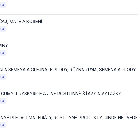
OLA
ČAJ, MATÉ A KOŘENÍ
OLA
VINY
OLA
OLA
, GUMY, PRYSKYŘICE A JINÉ ROSTLINNÉ ŠŤÁVY A VÝTAŽKY
OLA
OLA