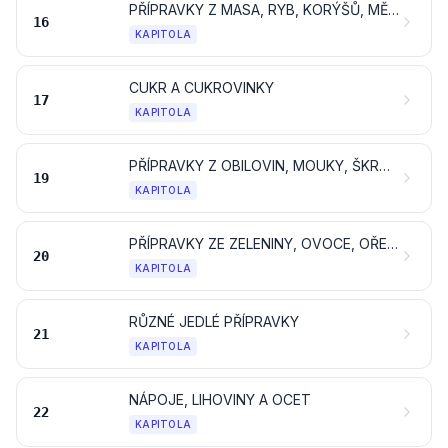
PŘÍPRAVKY Z MASA, RYB, KORÝŠŮ, MĚKKÝŠŮ NEBO JINÝCH VODNÍCH BEZOBRATLÝCH NEBO HMYZU
16
KAPITOLA
CUKR A CUKROVINKY
17
KAPITOLA
PŘÍPRAVKY Z OBILOVIN, MOUKY, ŠKROBU NEBO MLÉKA; JEMNÉ PEČIVO
19
KAPITOLA
PŘÍPRAVKY ZE ZELENINY, OVOCE, OŘECHŮ NEBO JINÝCH ČÁSTÍ ROSTLIN
20
KAPITOLA
RŮZNÉ JEDLÉ PŘÍPRAVKY
21
KAPITOLA
NÁPOJE, LIHOVINY A OCET
22
KAPITOLA