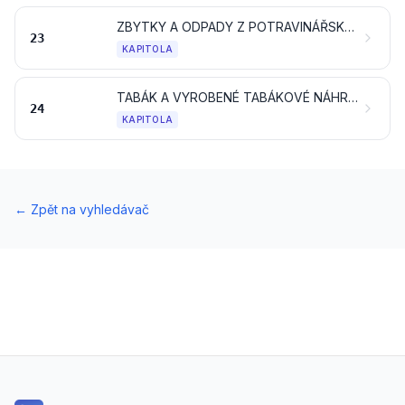
ZBYTKY A ODPADY Z POTRAVINÁŘSKÉHO PRŮMYSLU; PŘIPRAVENÉ KRMIVO
23
KAPITOLA
TABÁK A VYROBENÉ TABÁKOVÉ NÁHRAŽKY; VÝROBKY, TÉŽ OBSAHUJÍCÍ NIKOTIN, URČENÉ K VDECHOVÁNÍ BEZ SPALOVÁNÍ; JINÉ VÝROBKY OBSAHUJÍCÍ NIKOTIN URČENÉ K DODÁVÁNÍ NIKOTINU DO LIDSKÉHO TĚLA
24
KAPITOLA
←
Zpět na vyhledávač