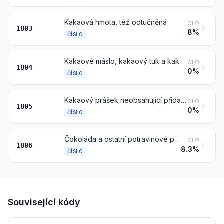
Kakaová hmota, též odtučněná
CLO
1803
8%
ČÍSLO
Kakaové máslo, kakaový tuk a kakaový olej
CLO
1804
0%
ČÍSLO
Kakaový prášek neobsahující přidaný cukr ani jiná sladidla
CLO
1805
0%
ČÍSLO
Čokoláda a ostatní potravinové přípravky obsahující kakao
CLO
1806
8.3%
ČÍSLO
Související kódy