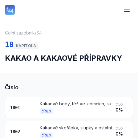
Celní sazebník
/
S4
18
KAPITOLA
KAKAO A KAKAOVÉ PŘÍPRAVKY
Číslo
Kakaové boby, též ve zlomcích, surové nebo pražené
CLO
1801
0%
ČÍSLO
Kakaové skořápky, slupky a ostatní kakaové odpady
CLO
1802
0%
ČÍSLO