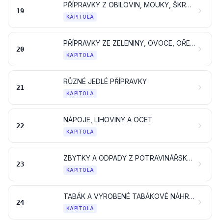
PŘÍPRAVKY Z OBILOVIN, MOUKY, ŠKROBU NEBO MLÉKA; JEMNÉ PEČIVO
19
KAPITOLA
PŘÍPRAVKY ZE ZELENINY, OVOCE, OŘECHŮ NEBO JINÝCH ČÁSTÍ ROSTLIN
20
KAPITOLA
RŮZNÉ JEDLÉ PŘÍPRAVKY
21
KAPITOLA
NÁPOJE, LIHOVINY A OCET
22
KAPITOLA
ZBYTKY A ODPADY Z POTRAVINÁŘSKÉHO PRŮMYSLU; PŘIPRAVENÉ KRMIVO
23
KAPITOLA
TABÁK A VYROBENÉ TABÁKOVÉ NÁHRAŽKY; VÝROBKY, TÉŽ OBSAHUJÍCÍ NIKOTIN, URČENÉ K VDECHOVÁNÍ BEZ SPALOVÁNÍ; JINÉ VÝROBKY OBSAHUJÍCÍ NIKOTIN URČENÉ K DODÁVÁNÍ NIKOTINU DO LIDSKÉHO TĚLA
24
KAPITOLA