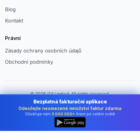
Blog
Kontakt
Právní
Zásady ochrany osobních údajů
Obchodní podmínky
©
2026
i24 Limited. All rights reserved.
Pro firmy v Czech Republic
Bezplatná fakturační aplikace
Odesílejte neomezené množství faktur zdarma
Změnit zemi:
Czech Republic
Důvěřuje nám
3 000 000+
firem po celém světě