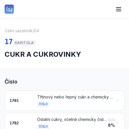
Celní sazebník
/
S4
17
KAPITOLA
CUKR A CUKROVINKY
Číslo
Třtinový nebo řepný cukr a chemicky čistá sacharóza, v pevném stavu
1701
ČÍSLO
Ostatní cukry, včetně chemicky čisté laktózy, maltózy, glukózy a fruktózy, v pevném stavu; cukerné sirupy bez přísady aromatických přípravků nebo barviv; umělý med, též smíšený s přírodním medem; karamel
CLO
1702
8%
ČÍSLO