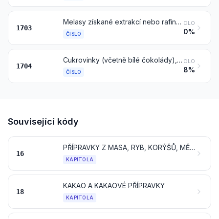
Melasy získané extrakcí nebo rafinací cukru
CLO
1703
0%
ČÍSLO
Cukrovinky (včetně bílé čokolády), neobsahující kakao
CLO
1704
8%
ČÍSLO
Související kódy
PŘÍPRAVKY Z MASA, RYB, KORÝŠŮ, MĚKKÝŠŮ NEBO JINÝCH VODNÍCH BEZOBRATLÝCH NEBO HMYZU
16
KAPITOLA
KAKAO A KAKAOVÉ PŘÍPRAVKY
18
KAPITOLA