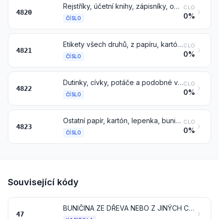
Rejstříky, účetní knihy, zápisníky, objednávkové knihy, příjmové knihy, složky dopisních papírů, poznámkové bloky, diáře a podobné výrobky, sešity, psací savé podložky, rychlovazače (s volnými listy nebo jiné), desky, spisové mapy, různé obchodní tiskopisy, sady papírů proložené karbonovými papíry a ostatní školní, kancelářské a papírnické výrobky, z papíru, kartónu nebo lepenky; alba na vzorky nebo sbírky a obaly na knihy, z papíru, kartónu nebo lepenky
CLO
4820
0%
ČÍSLO
Etikety všech druhů, z papíru, kartónu nebo lepenky, též potištěné
CLO
4821
0%
ČÍSLO
Dutinky, cívky, potáče a podobné výztuže z papíroviny, papíru, kartónu nebo lepenky (též perforované nebo tvrzené)
CLO
4822
0%
ČÍSLO
Ostatní papír, kartón, lepenka, buničitá vata a pásy zplstěných buničinových vláken, nařezané na určitý rozměr nebo tvar; ostatní výrobky z papíroviny, papíru, kartónu, lepenky, buničité vaty nebo pásů zplstěných buničinových vláken
CLO
4823
0%
ČÍSLO
Související kódy
BUNIČINA ZE DŘEVA NEBO Z JINÝCH CELULÓZOVÝCH VLÁKNOVIN; SBĚROVÝ PAPÍR, KARTÓN NEBO LEPENKA (ODPAD A VÝMĚT)
47