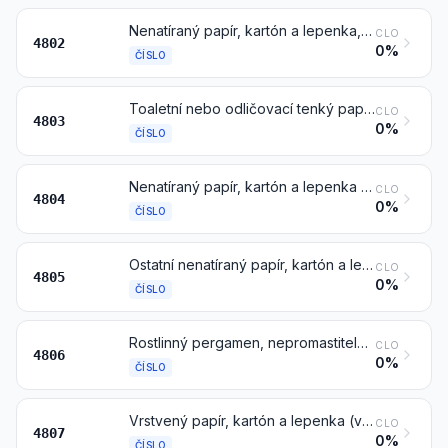
Nenatíraný papír, kartón a lepenka, určené ke psaní, tisku nebo k jiným grafickým účelům, a neděrovaný papír na děrné štítky nebo děrné pásky, v kotoučích nebo v pravoúhlých (včetně čtvercových) listech (arších), jakéhokoliv rozměru, jiný než papír čísel 4801 nebo 4803; ručně vyrobený papír, kartón a lepenka
CLO
4802
0%
ČÍSLO
Toaletní nebo odličovací tenký papír, ručníkový nebo ubrouskový papír a podobné papíry používané v domácnosti nebo pro hygienické účely, buničitá vata a pásy zplstěných buničinových vláken, též krepované, plisované, ražené, perforované, na povrchu barvené, zdobené nebo potištěné, v kotoučích nebo v listech (arších)
CLO
4803
0%
ČÍSLO
Nenatíraný papír, kartón a lepenka kraft, v kotoučích nebo listech (arších), jiné než patřící do čísel 4802 nebo 4803
CLO
4804
0%
ČÍSLO
Ostatní nenatíraný papír, kartón a lepenka, v kotoučích nebo listech (arších), dále nezpracované nebo zpracované postupy uvedenými v poznámce 3 k této kapitole
CLO
4805
0%
ČÍSLO
Rostlinný pergamen, nepromastitelné papíry, pauzovací papíry a pergamin a jiné hlazené průhledné nebo průsvitné papíry, v kotoučích nebo listech (arších)
CLO
4806
0%
ČÍSLO
Vrstvený papír, kartón a lepenka (vyrobené slepením plochých vrstev papíru, kartónu nebo lepenky), na povrchu nenatírané ani neimpregnované, též uvnitř zesílené, v kotoučích nebo listech (arších)
CLO
4807
0%
ČÍSLO