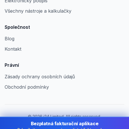
Elektronický podpis
Všechny nástroje a kalkulačky
Společnost
Blog
Kontakt
Právní
Zásady ochrany osobních údajů
Obchodní podmínky
©
2026
i24 Limited. All rights reserved.
Pro firmy v Czech Republic
Bezplatná fakturační aplikace