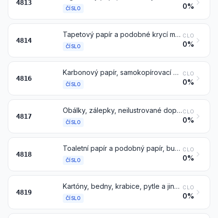
4813
0%
ČÍSLO
Tapetový papír a podobné krycí materiály na stěny; okenní transparentní papír
CLO
4814
0%
ČÍSLO
Karbonový papír, samokopírovací papír a jiné kopírovací nebo přetiskové papíry (jiné než čísla 4809), rozmnožovací blány nebo ofsetové desky, z papíru, též v krabicích
CLO
4816
0%
ČÍSLO
Obálky, zálepky, neilustrované dopisnice a korespondenční lístky, z papíru, kartónu nebo lepenky; krabice, tašky, náprsní tašky a psací soupravy, obsahující potřeby pro korespondenci, z papíru, kartónu nebo lepenky
CLO
4817
0%
ČÍSLO
Toaletní papír a podobný papír, buničitá vata nebo pásy zplstěných buničinových vláken, používané v domácnosti nebo pro hygienické účely, v kotoučích o šířce nepřesahující 36 cm nebo řezané na určitý rozměr nebo tvar; kapesníky, čisticí ubrousky, ručníky, ubrusy, ubrousky, prostěradla a podobné výrobky pro domácnost, hygienické nebo nemocniční účely, oděvy a oděvní doplňky, z papíroviny, papíru, buničité vaty nebo pásů zplstěných buničinových vláken
CLO
4818
0%
ČÍSLO
Kartóny, bedny, krabice, pytle a jiné obaly z papíru, kartónu, lepenky, buničité vaty nebo pásů zplstěných buničinových vláken; krabicové pořadače, dopisové přihrádky a podobné výrobky z papíru, kartónu nebo lepenky, používané v kancelářích, obchodech a podobně
CLO
4819
0%
ČÍSLO