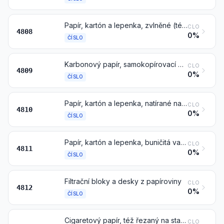
Papír, kartón a lepenka, zvlněné (též s nalepenými plochými listy na povrchu), krepované, plisované, ražené nebo perforované, v kotoučích nebo listech (arších), jiné než papír druhů popsaných v čísle 4803
CLO
4808
0%
ČÍSLO
Karbonový papír, samokopírovací papír a jiné kopírovací nebo přetiskové papíry (včetně natíraného nebo impregnovaného papíru pro rozmnožovací blány nebo ofsetové desky), též potištěné, v kotoučích nebo listech (arších)
CLO
4809
0%
ČÍSLO
Papír, kartón a lepenka, natírané na jedné nebo na obou stranách kaolinem nebo jinou anorganickou látkou, též s pojivem, a bez jakéhokoliv dalšího nátěru, též na povrchu barvené, zdobené nebo potištěné, v kotoučích nebo v pravoúhlých (včetně čtvercových) listech (arších), jakéhokoliv rozměru
CLO
4810
0%
ČÍSLO
Papír, kartón a lepenka, buničitá vata a pásy zplstěných buničinových vláken, natírané, impregnované, potažené, na povrchu barvené, zdobené nebo potištěné, v kotoučích nebo v pravoúhlých (včetně čtvercových) listech (arších), jakéhokoliv rozměru, jiné než zboží popsané v číslech 4803, 4809 nebo 4810
CLO
4811
0%
ČÍSLO
Filtrační bloky a desky z papíroviny
CLO
4812
0%
ČÍSLO
Cigaretový papír, též řezaný na stanovenou velikost nebo ve tvaru složek (sešitků) nebo trubiček (dutinek)
CLO