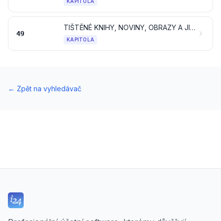
KAPITOLA
TIŠTĚNÉ KNIHY, NOVINY, OBRAZY A JINÉ VÝROBKY POLYGRAFICKÉHO PRŮMYSLU; RUKOPISY, STROJOPISY A PLÁNY
49
KAPITOLA
←
Zpět na vyhledávač