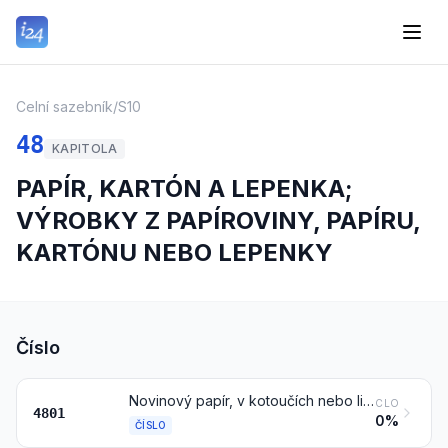
Celní sazebník
/
S10
48
KAPITOLA
PAPÍR, KARTÓN A LEPENKA;
VÝROBKY Z PAPÍROVINY, PAPÍRU,
KARTÓNU NEBO LEPENKY
Číslo
Novinový papír, v kotoučích nebo listech (arších)
CLO
4801
0%
ČÍSLO