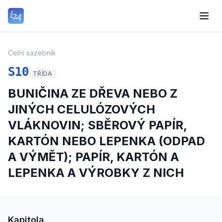
Celní sazebník
S10
TŘÍDA
BUNIČINA ZE DŘEVA NEBO Z
JINÝCH CELULÓZOVÝCH
VLÁKNOVIN; SBĚROVÝ PAPÍR,
KARTÓN NEBO LEPENKA (ODPAD
A VÝMĚT); PAPÍR, KARTÓN A
LEPENKA A VÝROBKY Z NICH
Kapitola