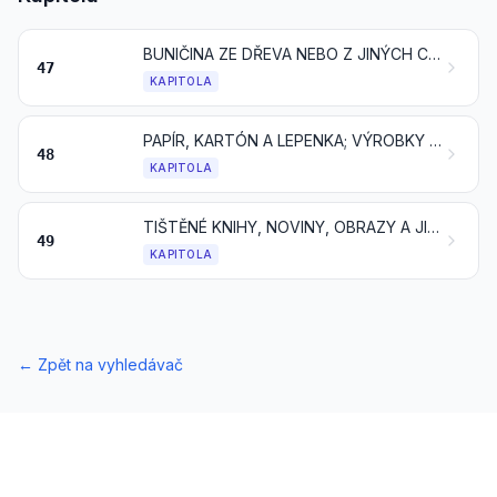
BUNIČINA ZE DŘEVA NEBO Z JINÝCH CELULÓZOVÝCH VLÁKNOVIN; SBĚROVÝ PAPÍR, KARTÓN NEBO LEPENKA (ODPAD A VÝMĚT)
47
KAPITOLA
PAPÍR, KARTÓN A LEPENKA; VÝROBKY Z PAPÍROVINY, PAPÍRU, KARTÓNU NEBO LEPENKY
48
KAPITOLA
TIŠTĚNÉ KNIHY, NOVINY, OBRAZY A JINÉ VÝROBKY POLYGRAFICKÉHO PRŮMYSLU; RUKOPISY, STROJOPISY A PLÁNY
49
KAPITOLA
←
Zpět na vyhledávač