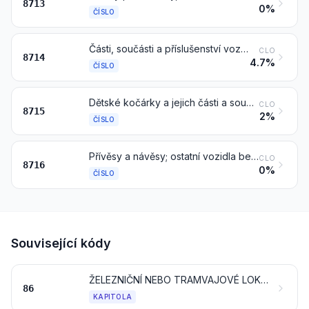
8713
0%
ČÍSLO
Části, součásti a příslušenství vozidel čísel 8711 až 8713
CLO
8714
4.7%
ČÍSLO
Dětské kočárky a jejich části a součásti
CLO
8715
2%
ČÍSLO
Přívěsy a návěsy; ostatní vozidla bez mechanického pohonu; jejich části a součásti
CLO
8716
0%
ČÍSLO
Související kódy
ŽELEZNIČNÍ NEBO TRAMVAJOVÉ LOKOMOTIVY, KOLEJOVÁ VOZIDLA A JEJICH ČÁSTI A SOUČÁSTI; KOLEJOVÝ SVRŠKOVÝ UPEVŇOVACÍ MATERIÁL A UPEVŇOVACÍ ZAŘÍZENÍ A JEJICH ČÁSTI A SOUČÁSTI; MECHANICKÁ (VČETNĚ ELEKTROMECHANICKÝCH) DOPRAVNÍ SIGNALIZAČNÍ ZAŘÍZENÍ VŠEHO DRUHU
86
KAPITOLA