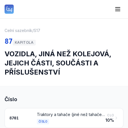
Celní sazebník
/
S17
87
KAPITOLA
VOZIDLA, JINÁ NEŽ KOLEJOVÁ,
JEJICH ČÁSTI, SOUČÁSTI A
PŘÍSLUŠENSTVÍ
Číslo
Traktory a tahače (jiné než tahače čísla 8709)
CLO
8701
10%
ČÍSLO