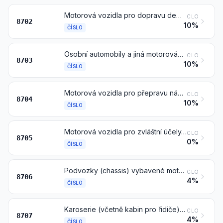
Motorová vozidla pro dopravu deseti nebo více osob, včetně řidiče
CLO
8702
10%
ČÍSLO
Osobní automobily a jiná motorová vozidla konstruovaná především pro přepravu osob (jiná než čísla 8702), včetně osobních dodávkových automobilů a závodních automobilů
CLO
8703
10%
ČÍSLO
Motorová vozidla pro přepravu nákladu
CLO
8704
10%
ČÍSLO
Motorová vozidla pro zvláštní účely, jiná než vozidla konstruovaná především pro dopravu osob nebo nákladu (například vyprošťovací automobily, jeřábové automobily, požární automobily, nákladní automobily s míchačkou na beton, zametací automobily, kropicí automobily, pojízdné dílny, pojízdné rentgenové stanice)
CLO
8705
0%
ČÍSLO
Podvozky (chassis) vybavené motorem, pro motorová vozidla čísel8701 až 8705
CLO
8706
4%
ČÍSLO
Karoserie (včetně kabin pro řidiče) pro motorová vozidla čísel 8701 až 8705
CLO
8707
4%
ČÍSLO