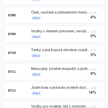
Části, součásti a příslušenství motorových vozidel čísel 8701 až 8705
CLO
8708
4%
ČÍSLO
Vozíky s vlastním pohonem, nevybavené zdvihacím nebo manipulačním zařízením, typů používaných v továrnách, skladech, přístavech nebo na letištích k přepravě zboží na krátké vzdálenosti; malé tahače používané na železničních nástupištích; jejich části a součásti
CLO
8709
0%
ČÍSLO
Tanky a jiná bojová obrněná vozidla, motorová, též vybavená zbraněmi, a části a součásti těchto vozidel
CLO
8710
0%
ČÍSLO
Motocykly (včetně mopedů) a jízdní kola vybavená pomocným motorem, též s postranními vozíky; postranní vozíky
CLO
8711
6%
ČÍSLO
Jízdní kola a jiná kola (včetně dodávkových tříkolek), bez motoru
CLO
8712
14%
ČÍSLO
Vozíky pro invalidy, též s motorem nebo jiným mechanickým pohonným zařízením
CLO