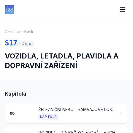
Celní sazebník
S17
TŘÍDA
VOZIDLA, LETADLA, PLAVIDLA A
DOPRAVNÍ ZAŘÍZENÍ
Kapitola
ŽELEZNIČNÍ NEBO TRAMVAJOVÉ LOKOMOTIVY, KOLEJOVÁ VOZIDLA A JEJICH ČÁSTI A SOUČÁSTI; KOLEJOVÝ SVRŠKOVÝ UPEVŇOVACÍ MATERIÁL A UPEVŇOVACÍ ZAŘÍZENÍ A JEJICH ČÁSTI A SOUČÁSTI; MECHANICKÁ (VČETNĚ ELEKTROMECHANICKÝCH) DOPRAVNÍ SIGNALIZAČNÍ ZAŘÍZENÍ VŠEHO DRUHU
86
KAPITOLA
VOZIDLA, JINÁ NEŽ KOLEJOVÁ, JEJICH ČÁSTI, SOUČÁSTI A PŘÍSLUŠENSTVÍ