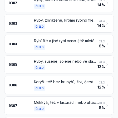
CLO
0302
14%
ČÍSLO
Ryby, zmrazené, kromě rybího filé a jiného rybího masa čísla 0304
CLO
0303
14%
ČÍSLO
Rybí filé a jiné rybí maso (též mleté), čerstvé, chlazené nebo zmrazené
CLO
0304
6%
ČÍSLO
Ryby, sušené, solené nebo ve slaném nálevu; uzené ryby, též vařené před nebo během uzení
CLO
0305
12%
ČÍSLO
Korýši, též bez krunýřů, živí, čerství, chlazení, zmrazení, sušení, solení nebo ve slaném nálevu; uzení korýši, též bez krunýřů, též vaření před nebo během uzení; korýši v krunýřích, vaření ve vodě nebo v páře, též chlazení, zmrazení, sušení, solení nebo ve slaném nálevu
CLO
0306
12%
ČÍSLO
Měkkýši, též v lasturách nebo ulitách, živí, čerství, chlazení, zmrazení, sušení, solení nebo ve slaném nálevu; uzení měkkýši, též v lasturách nebo ulitách, též vaření před nebo během uzení
CLO
0307
8%
ČÍSLO