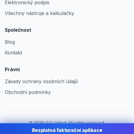
Elektronický podpis
Všechny nástroje a kalkulačky
Společnost
Blog
Kontakt
Právní
Zásady ochrany osobních údajů
Obchodní podmínky
©
2026
i24 Limited. All rights reserved.
Pro firmy v Czech Republic
Bezplatná fakturační aplikace