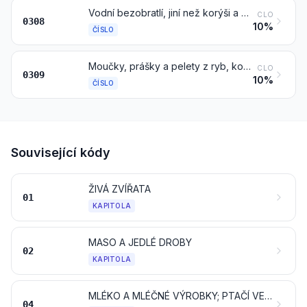
Vodní bezobratlí, jiní než korýši a měkkýši, živí, čerství, chlazení, zmrazení, sušení, solení nebo ve slaném nálevu; uzení vodní bezobratlí, jiní než korýši a měkkýši, též vaření před nebo během uzení
CLO
0308
10%
ČÍSLO
Moučky, prášky a pelety z ryb, korýšů, měkkýšů a jiných vodních bezobratlých, způsobilé k lidskému požívání
CLO
0309
10%
ČÍSLO
Související kódy
ŽIVÁ ZVÍŘATA
01
KAPITOLA
MASO A JEDLÉ DROBY
02
KAPITOLA
MLÉKO A MLÉČNÉ VÝROBKY; PTAČÍ VEJCE; PŘÍRODNÍ MED; JEDLÉ PRODUKTY ŽIVOČIŠNÉHO PŮVODU, JINDE NEUVEDENÉ ANI NEZAHRNUTÉ
04