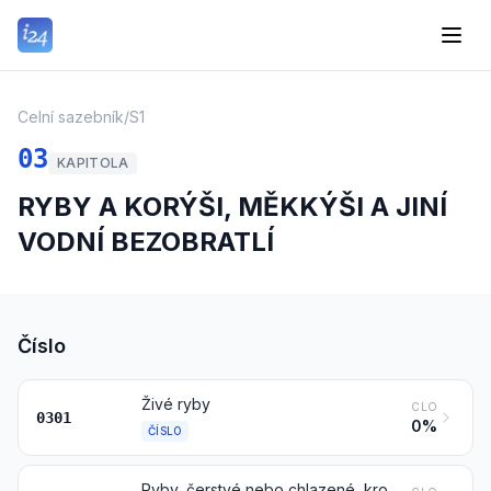
Celní sazebník
/
S1
03
KAPITOLA
RYBY A KORÝŠI, MĚKKÝŠI A JINÍ
VODNÍ BEZOBRATLÍ
Číslo
Živé ryby
CLO
0301
0%
ČÍSLO
Ryby, čerstvé nebo chlazené, kromě rybího filé a jiného rybího masa čísla 0304