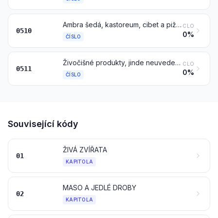
Ambra šedá, kastoreum, cibet a pižmo; kantaridy; žluč, též sušená; žlázy a jiné látky živočišného původu používané k přípravě farmaceutických výrobků, čerstvé, chlazené, zmrazené nebo jinak prozatímně konzervované
CLO
0510
0%
ČÍSLO
Živočišné produkty, jinde neuvedené ani nezahrnuté; mrtvá zvířata kapitol 1 nebo 3, nezpůsobilá k lidskému požívání
CLO
0511
0%
ČÍSLO
Související kódy
ŽIVÁ ZVÍŘATA
01
KAPITOLA
MASO A JEDLÉ DROBY
02
KAPITOLA