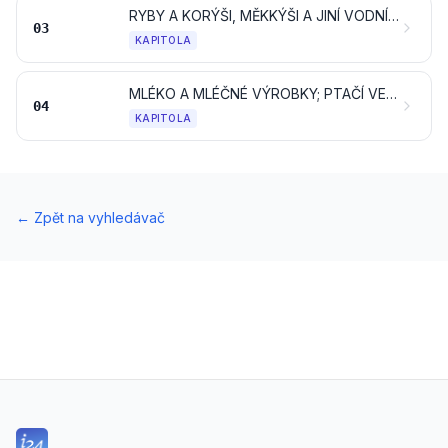
RYBY A KORÝŠI, MĚKKÝŠI A JINÍ VODNÍ BEZOBRATLÍ
03
KAPITOLA
MLÉKO A MLÉČNÉ VÝROBKY; PTAČÍ VEJCE; PŘÍRODNÍ MED; JEDLÉ PRODUKTY ŽIVOČIŠNÉHO PŮVODU, JINDE NEUVEDENÉ ANI NEZAHRNUTÉ
04
KAPITOLA
←
Zpět na vyhledávač