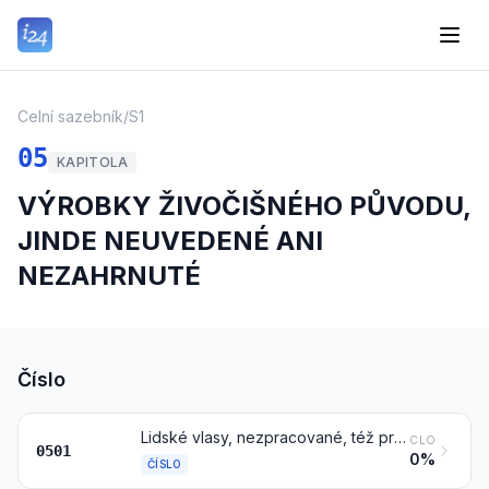
Celní sazebník
/
S1
05
KAPITOLA
VÝROBKY ŽIVOČIŠNÉHO PŮVODU,
JINDE NEUVEDENÉ ANI
NEZAHRNUTÉ
Číslo
Lidské vlasy, nezpracované, též prané nebo odmaštěné; odpad z lidských vlasů
CLO
0501
0%
ČÍSLO