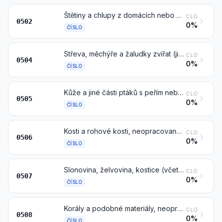
Štětiny a chlupy z domácích nebo divokých prasat; jezevčí a jiné chlupy k výrobě kartáčnického zboží; odpad z těchto štětin a chlupů
CLO
0502
0%
ČÍSLO
Střeva, měchýře a žaludky zvířat (jiných než ryb), celé a jejich části, čerstvé, chlazené, zmrazené, solené, ve slaném nálevu, sušené nebo uzené
CLO
0504
0%
ČÍSLO
Kůže a jiné části ptáků s peřím nebo prachovým peřím, peří a části per (též s přistřiženými okraji) a prachové peří, neopracované nebo pouze čištěné, dezinfikované nebo preparované z důvodu konzervace; prášek a odpad z ptačích per nebo jejich částí
CLO
0505
0%
ČÍSLO
Kosti a rohové kosti, neopracované, zbavené tuku, jednoduše opracované (avšak nepřiříznuté do tvaru), upravené kyselinou nebo zbavené klihu; prach a odpad z těchto produktů
CLO
0506
0%
ČÍSLO
Slonovina, želvovina, kostice (včetně vousů) velryb a jiných mořských savců, rohy, parohy, kopyta, paznehty, drápy a zobáky, neopracované nebo jednoduše opracované, avšak nepřiříznuté do tvaru; prach a odpad z těchto produktů
CLO
0507
0%
ČÍSLO
Korály a podobné materiály, neopracované nebo pouze jednoduše upravené, avšak jinak nezpracované; ulity, lastury a krunýře měkkýšů, korýšů nebo ostnokožců a sépiové kosti, neopracované nebo jednoduše upravené, avšak nepřiříznuté do tvaru, prach a odpad z těchto materiálů
CLO
0508
0%
ČÍSLO