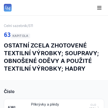
Celní sazebník
/
S11
63
KAPITOLA
OSTATNÍ ZCELA ZHOTOVENÉ
TEXTILNÍ VÝROBKY; SOUPRAVY;
OBNOŠENÉ ODĚVY A POUŽITÉ
TEXTILNÍ VÝROBKY; HADRY
Číslo
Přikrývky a plédy
CLO
6301