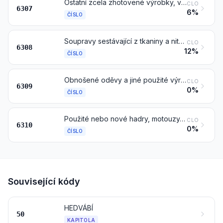
Ostatní zcela zhotovené výrobky, včetně střihových šablon
CLO
6307
6%
ČÍSLO
Soupravy sestávající z tkaniny a nitě, též s doplňky, pro výrobu koberečků, tapiserií, vyšívaných stolních ubrusů nebo servítků nebo podobných textilních výrobků, v balení pro drobný prodej
CLO
6308
12%
ČÍSLO
Obnošené oděvy a jiné použité výrobky
CLO
6309
0%
ČÍSLO
Použité nebo nové hadry, motouzy, šňůry, provazy a lana z textilních materiálů ve formě zbytků nebo výrobků vyřazených z používání
CLO
6310
0%
ČÍSLO
Související kódy
HEDVÁBÍ
50
KAPITOLA