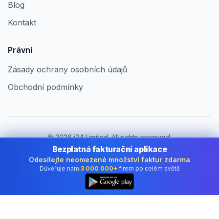
Blog
Kontakt
Právní
Zásady ochrany osobních údajů
Obchodní podmínky
©
2026
i24 Limited. All rights reserved.
Pro firmy v Czech Republic
Bezplatná fakturační aplikace
Odesílejte neomezené množství faktur zdarma
Změnit zemi:
Czech Republic
Důvěřuje nám
3 000 000+
firem po celém světě