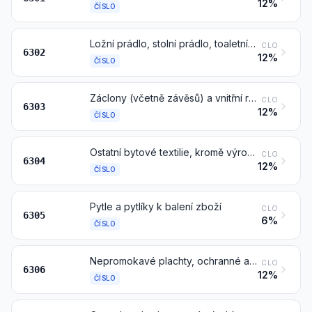
12%
ČÍSLO
Ložní prádlo, stolní prádlo, toaletní prádlo a kuchyňské prádlo
CLO
6302
12%
ČÍSLO
Záclony (včetně závěsů) a vnitřní rolety; záclonky nebo postelové drapérie
CLO
6303
12%
ČÍSLO
Ostatní bytové textilie, kromě výrobků čísla 9404
CLO
6304
12%
ČÍSLO
Pytle a pytlíky k balení zboží
CLO
6305
6%
ČÍSLO
Nepromokavé plachty, ochranné a stínicí plachty; stany (včetně dočasných přístřešků a podobných výrobků); plachty pro lodě, pro prkna k plachtění na vodě nebo na souši; kempinkové výrobky
CLO
6306
12%
ČÍSLO