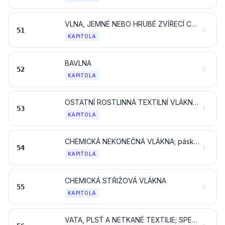
VLNA, JEMNÉ NEBO HRUBÉ ZVÍŘECÍ CHLUPY; ŽÍNĚNÉ NITĚ A TKANINY
51
KAPITOLA
BAVLNA
52
KAPITOLA
OSTATNÍ ROSTLINNÁ TEXTILNÍ VLÁKNA; PAPÍROVÉ NITĚ A TKANINY Z PAPÍROVÝCH NITÍ
53
KAPITOLA
CHEMICKÁ NEKONEČNÁ VLÁKNA; pásky a podobné tvary z chemických textilních materiálů
54
KAPITOLA
CHEMICKÁ STŘIŽOVÁ VLÁKNA
55
KAPITOLA
VATA, PLSŤ A NETKANÉ TEXTILIE; SPECIÁLNÍ NITĚ; MOTOUZY, ŠŇŮRY, PROVAZY A LANA A VÝROBKY Z NICH