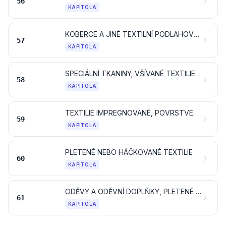
56
KAPITOLA
KOBERCE A JINÉ TEXTILNÍ PODLAHOVÉ KRYTINY
57
KAPITOLA
SPECIÁLNÍ TKANINY; VŠÍVANÉ TEXTILIE; KRAJKY; TAPISERIE; PRÝMKAŘSKÉ VÝROBKY; VÝŠIVKY
58
KAPITOLA
TEXTILIE IMPREGNOVANÉ, POVRSTVENÉ, POTAŽENÉ NEBO LAMINOVANÉ; TEXTILNÍ VÝROBKY VHODNÉ PRO PRŮMYSLOVÉ POUŽITÍ
59
KAPITOLA
PLETENÉ NEBO HÁČKOVANÉ TEXTILIE
60
KAPITOLA
ODĚVY A ODĚVNÍ DOPLŇKY, PLETENÉ NEBO HÁČKOVANÉ
61
KAPITOLA