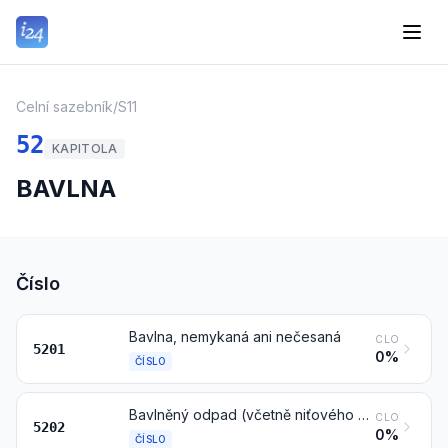
Celní sazebník
/
S11
52
KAPITOLA
BAVLNA
Číslo
Bavlna, nemykaná ani nečesaná
CLO
5201
0%
ČÍSLO
Bavlněný odpad (včetně niťového odpadu a rozvlákněného materiálu)
CLO
5202
0%
ČÍSLO