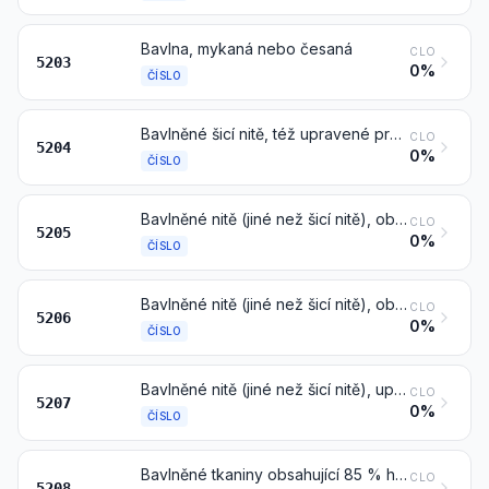
Bavlna, mykaná nebo česaná
CLO
5203
0%
ČÍSLO
Bavlněné šicí nitě, též upravené pro drobný prodej
CLO
5204
0%
ČÍSLO
Bavlněné nitě (jiné než šicí nitě), obsahující 85 % hmotnostních nebo více bavlny, neupravené pro drobný prodej
CLO
5205
0%
ČÍSLO
Bavlněné nitě (jiné než šicí nitě), obsahující méně než 85 % hmotnostních bavlny, neupravené pro drobný prodej
CLO
5206
0%
ČÍSLO
Bavlněné nitě (jiné než šicí nitě), upravené pro drobný prodej
CLO
5207
0%
ČÍSLO
Bavlněné tkaniny obsahující 85 % hmotnostních nebo více bavlny, o plošné hmotnosti nepřesahující 200 g/m²
CLO
5208