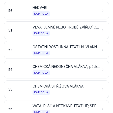
HEDVÁBÍ
50
KAPITOLA
VLNA, JEMNÉ NEBO HRUBÉ ZVÍŘECÍ CHLUPY; ŽÍNĚNÉ NITĚ A TKANINY
51
KAPITOLA
OSTATNÍ ROSTLINNÁ TEXTILNÍ VLÁKNA; PAPÍROVÉ NITĚ A TKANINY Z PAPÍROVÝCH NITÍ
53
KAPITOLA
CHEMICKÁ NEKONEČNÁ VLÁKNA; pásky a podobné tvary z chemických textilních materiálů
54
KAPITOLA
CHEMICKÁ STŘIŽOVÁ VLÁKNA
55
KAPITOLA
VATA, PLSŤ A NETKANÉ TEXTILIE; SPECIÁLNÍ NITĚ; MOTOUZY, ŠŇŮRY, PROVAZY A LANA A VÝROBKY Z NICH
56
KAPITOLA