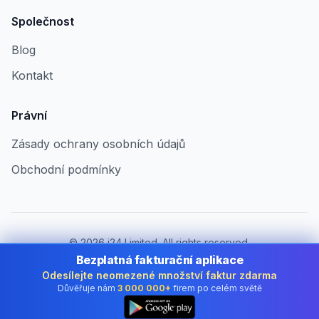
Společnost
Blog
Kontakt
Právní
Zásady ochrany osobních údajů
Obchodní podmínky
©
2026
i24 Limited. All rights reserved.
Pro firmy v Czech Republic
Bezplatná fakturační aplikace
Odesílejte neomezené množství faktur zdarma
Změnit zemi:
Czech Republic
Důvěřuje nám
3 000 000+
firem po celém světě