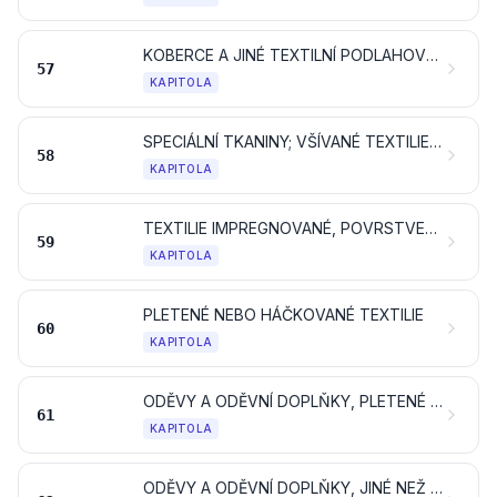
KOBERCE A JINÉ TEXTILNÍ PODLAHOVÉ KRYTINY
57
KAPITOLA
SPECIÁLNÍ TKANINY; VŠÍVANÉ TEXTILIE; KRAJKY; TAPISERIE; PRÝMKAŘSKÉ VÝROBKY; VÝŠIVKY
58
KAPITOLA
TEXTILIE IMPREGNOVANÉ, POVRSTVENÉ, POTAŽENÉ NEBO LAMINOVANÉ; TEXTILNÍ VÝROBKY VHODNÉ PRO PRŮMYSLOVÉ POUŽITÍ
59
KAPITOLA
PLETENÉ NEBO HÁČKOVANÉ TEXTILIE
60
KAPITOLA
ODĚVY A ODĚVNÍ DOPLŇKY, PLETENÉ NEBO HÁČKOVANÉ
61
KAPITOLA
ODĚVY A ODĚVNÍ DOPLŇKY, JINÉ NEŽ PLETENÉ NEBO HÁČKOVANÉ