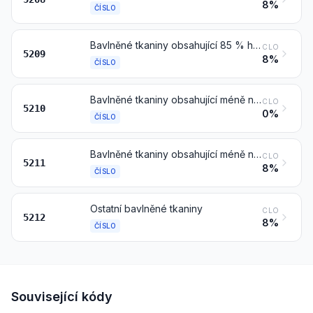
8%
ČÍSLO
Bavlněné tkaniny obsahující 85 % hmotnostních nebo více bavlny, o plošné hmotnosti vyšší než 200 g/m²
CLO
5209
8%
ČÍSLO
Bavlněné tkaniny obsahující méně než 85 % hmotnostních bavlny, smíšené hlavně nebo výhradně s chemickými vlákny, o plošné hmotnosti nejvýše 200 g/m²
CLO
5210
0%
ČÍSLO
Bavlněné tkaniny obsahující méně než 85 % hmotnostních bavlny, smíšené hlavně nebo výhradně s chemickými vlákny, o plošné hmotnosti vyšší než 200 g/m²
CLO
5211
8%
ČÍSLO
Ostatní bavlněné tkaniny
CLO
5212
8%
ČÍSLO
Související kódy